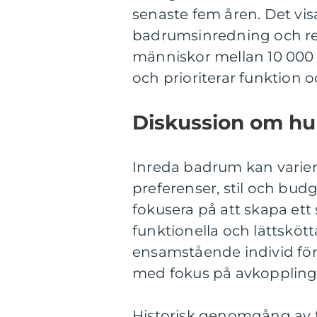
senaste fem åren. Det vis
badrumsinredning och re
människor mellan 10 000 
och prioriterar funktion 
Diskussion om hur
Inreda badrum kan varier
preferenser, stil och bud
fokusera på att skapa et
funktionella och lättsköt
ensamstående individ för
med fokus på avkoppling
Historisk genomgång av f