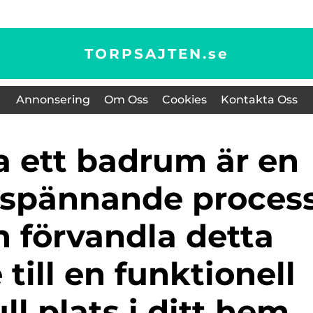
TORPSAJTEN.
se
Annonsering
Om Oss
Cookies
Kontakta Oss
h spännande proces
 förvandla detta
ill en funktionell
ull plats i ditt hem