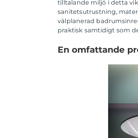
tilltalande miljö i detta v
sanitetsutrustning, materi
välplanerad badrumsinre
praktisk samtidigt som den
En omfattande pr