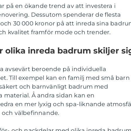
ar på en ökande trend av att investera i
novering. Dessutom spenderar de flesta
och 30 000 kronor på att inreda sina badr
och kvalitet framför mode och trender.
 olika inreda badrum skiljer si
a avsevärt beroende på individuella
get. Till exempel kan en familj med små barn
t säkert och barnvänligt badrum med
ta material. Å andra sidan kan en
edra en mer lyxig och spa-liknande atmosfä
 och välbefinnande.
ör- och nackdelar med olika inreda badrum