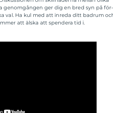
. Diskussionen om skillnaderna mellan olika
ka genomgången ger dig en bred syn på för
a val. Ha kul med att inreda ditt badrum oc
mer att älska att spendera tid i.