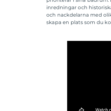
prioriterar i sina badrum
inredningar och historis
och nackdelarna med olik
skapa en plats som du kom