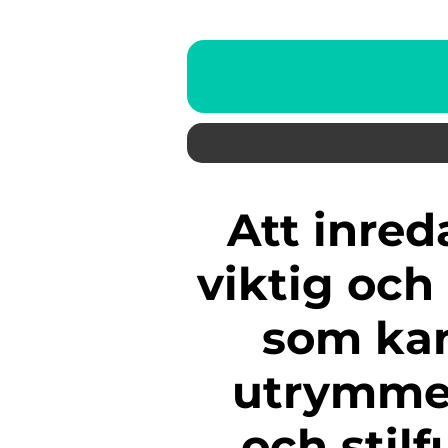
Att inreda ett badrum är en
viktig oc
som kan
utrymme t
och stilf