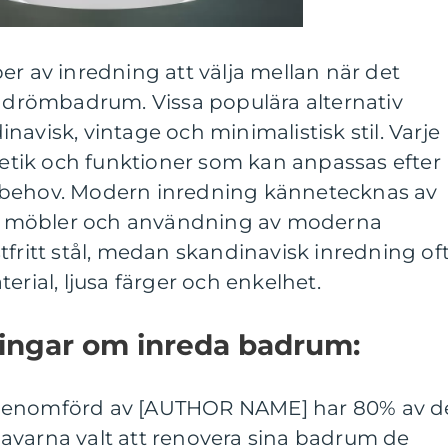
er av inredning att välja mellan när det
t drömbadrum. Vissa populära alternativ
avisk, vintage och minimalistisk stil. Varje
stetik och funktioner som kan anpassas efter
 behov. Modern inredning kännetecknas av
ska möbler och användning av moderna
tfritt stål, medan skandinavisk inredning of
erial, ljusa färger och enkelhet.
ningar om inreda badrum:
 genomförd av [AUTHOR NAME] har 80% av d
avarna valt att renovera sina badrum de