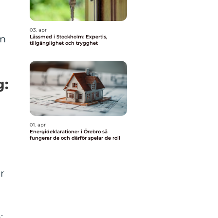
03. apr
um
Låssmed i Stockholm: Expertis,
tillgänglighet och trygghet
g:
01. apr
Energideklarationer i Örebro så
fungerar de och därför spelar de roll
r
: