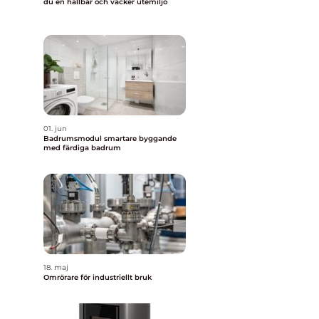
du en hållbar och vacker utemiljö
h
01. jun
Badrumsmodul smartare byggande
med färdiga badrum
18. maj
Omrörare för industriellt bruk