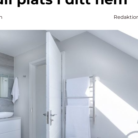
n
Redaktio