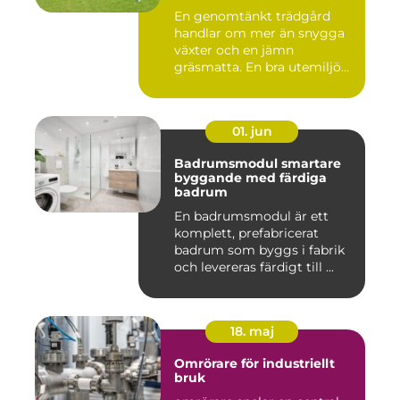
En genomtänkt trädgård
handlar om mer än snygga
växter och en jämn
gräsmatta. En bra utemiljö
är upp...
01. jun
Badrumsmodul smartare
byggande med färdiga
badrum
En badrumsmodul är ett
komplett, prefabricerat
badrum som byggs i fabrik
och levereras färdigt till ...
18. maj
Omrörare för industriellt
bruk