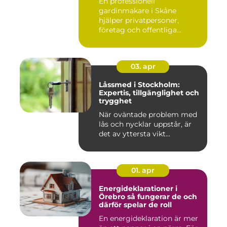
En professionell
gardinmakare i Skåne
hjälper privatpersoner,
företag och offentliga
miljöer att ska...
03. apr
Låssmed i Stockholm:
Expertis, tillgänglighet och
trygghet
När oväntade problem med
lås och nycklar uppstår, är
det av yttersta vikt...
01. apr
Energideklarationer i
Örebro så fungerar de och
därför spelar de roll
En energideklaration är mer