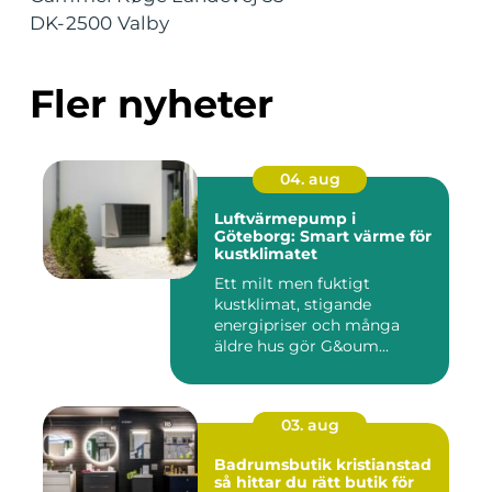
DK-2500 Valby
Fler nyheter
04. aug
Luftvärmepump i
Göteborg: Smart värme för
kustklimatet
Ett milt men fuktigt
kustklimat, stigande
energipriser och många
äldre hus gör G&oum...
03. aug
Badrumsbutik kristianstad
så hittar du rätt butik för