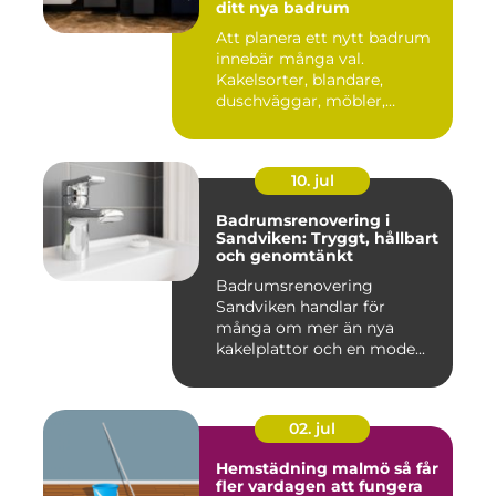
ditt nya badrum
Att planera ett nytt badrum
innebär många val.
Kakelsorter, blandare,
duschväggar, möbler,
belysning...
10. jul
Badrumsrenovering i
Sandviken: Tryggt, hållbart
och genomtänkt
Badrumsrenovering
Sandviken handlar för
många om mer än nya
kakelplattor och en mode...
02. jul
Hemstädning malmö så får
fler vardagen att fungera