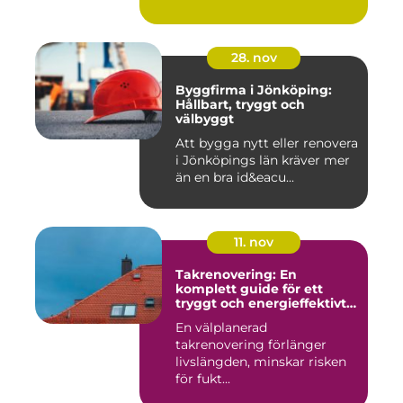
28. nov
Byggfirma i Jönköping:
Hållbart, tryggt och
välbyggt
Att bygga nytt eller renovera
i Jönköpings län kräver mer
än en bra id&eacu...
11. nov
Takrenovering: En
komplett guide för ett
tryggt och energieffektivt
tak
En välplanerad
takrenovering förlänger
livslängden, minskar risken
för fukt...