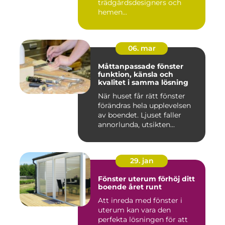
trädgårdsdesigners och
hemen...
06. mar
Måttanpassade fönster
funktion, känsla och
kvalitet i samma lösning
När huset får rätt fönster
förändras hela upplevelsen
av boendet. Ljuset faller
annorlunda, utsikten...
29. jan
Fönster uterum förhöj ditt
boende året runt
Att inreda med fönster i
uterum kan vara den
perfekta lösningen för att