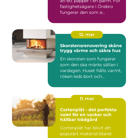
än ett papper i en pärm. För
fastighetsägare i Örebro
fungerar den som e...
12. mar
Skorstensrenovering skåne
trygg värme och säkra hus
En skorsten som fungerar
som den ska märks sällan i
vardagen. Huset hålls varmt,
röken leds bort och...
11. mar
Cortenplåt - det perfekta
valet för en vacker och
hållbar trädgård
Cortenplåt har blivit ett
populärt material bland