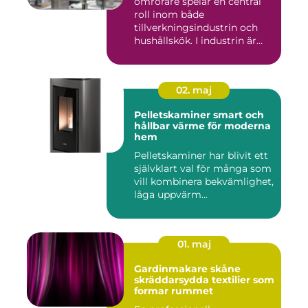
omrörare spelar en central
roll inom både
tillverkningsindustrin och
hushållskök. I industrin är
des...
02. maj
Pelletskaminer smart och
hållbar värme för moderna
hem
Pelletskaminer har blivit ett
självklart val för många som
vill kombinera bekvämlighet,
låga uppvärm...
01. maj
Gardinmakare skåne
skräddarsydda textilier som
formar rummet