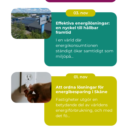
03. nov
Effektiva energilösningar:
en nyckel till hållbar
framtid
I en värld där
energikonsumtionen
ständigt ökar samtidigt som
miljöpå...
01. nov
Att ordna lösningar för
energibesparing i Skåne
Fastigheter utgör en
betydande del av världens
energiförbrukning, och med
det fö...