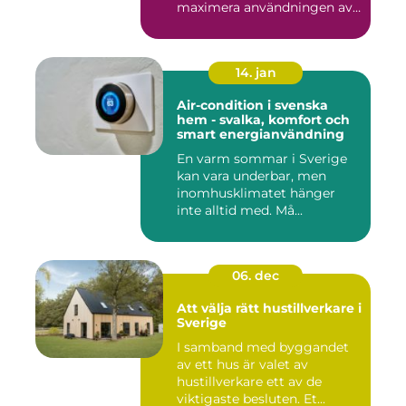
maximera användningen av
ute...
14. jan
Air-condition i svenska
hem - svalka, komfort och
smart energianvändning
En varm sommar i Sverige
kan vara underbar, men
inomhusklimatet hänger
inte alltid med. Må...
06. dec
Att välja rätt hustillverkare i
Sverige
I samband med byggandet
av ett hus är valet av
hustillverkare ett av de
viktigaste besluten. Et...