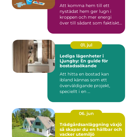
Att komma hem till ett
nystädat hem ger lugn i
kroppen och mer energi
över till sådant som faktiskt
...
01. jul
Lediga lägenheter i
Ljungby: En guide för
bostadssökande
Att hitta en bostad kan
ibland kännas som ett
överväldigande projekt,
speciellt i en ...
06. jun
Trädgårdsanläggning växjö
så skapar du en hållbar och
vacker utemiljö