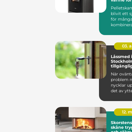
hem
Pelletska
blivit ett s
för många
kombiner
bekvämlig
uppvärm..
03. 
Låssmed 
Stockholm
tillgängl
trygghet
När ovänt
problem m
nycklar up
det av ytte
12. 
Skorsten
skåne trygg värme
och säkra