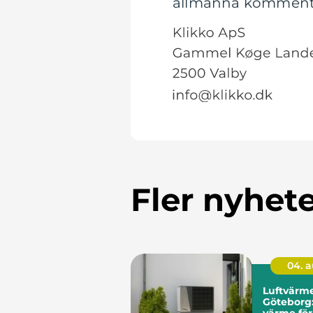
allmänna kommentare
Fler nyhet
04. 
Luftvärm
Göteborg
värme för