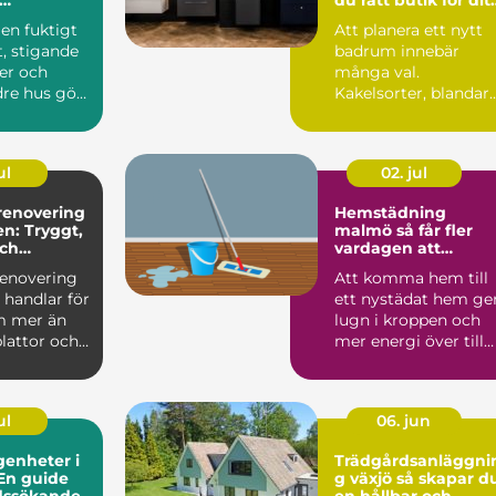
tet
nya badrum
en fuktigt
Att planera ett nytt
, stigande
badrum innebär
er och
många val.
re hus gör
Kakelsorter, blandare
duschväggar, möbler
belysning...
ul
02. jul
enovering
Hemstädning
en: Tryggt,
malmö så får fler
och
vardagen att
nkt
fungera
enovering
Att komma hem till
 handlar för
ett nystädat hem ge
 mer än
lugn i kroppen och
lattor och
mer energi över till
sådant som faktiskt ..
ul
06. jun
genheter i
Trädgårdsanläggni
En guide
g växjö så skapar du
adssökande
en hållbar och