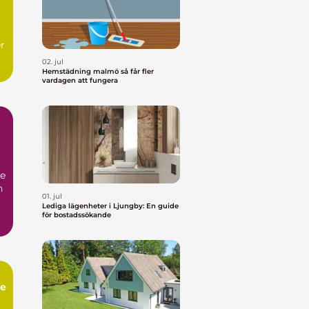
r
02. jul
Hemstädning malmö så får fler
vardagen att fungera
de
n
01. jul
Lediga lägenheter i Ljungby: En guide
för bostadssökande
ne