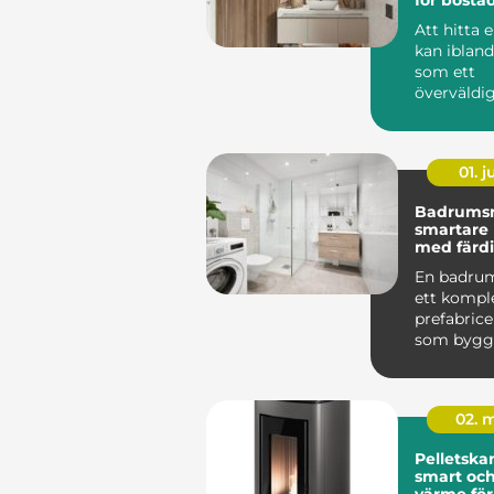
Att hitta 
kan iblan
som ett
överväldi
projekt, sp
...
01. 
Badrums
smartare
med färd
En badru
ett komple
prefabric
som byggs
och levere
till ...
02. 
Pelletska
smart och
värme fö