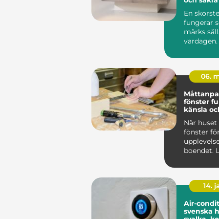
En skorst
fungerar 
märks säll
vardagen. 
varmt, rök
bort och...
06. 
Måttanpa
fönster funktion,
känsla och
samma lö
När huset 
fönster fö
upplevels
boendet. L
annorlunda
14. 
Air-condit
svenska 
svalka, k