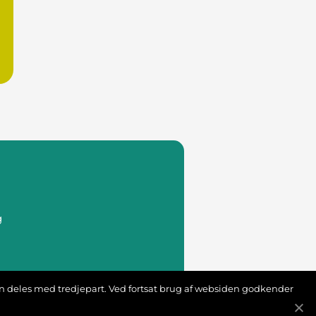
g
s
ion deles med tredjepart. Ved fortsat brug af websiden godkender