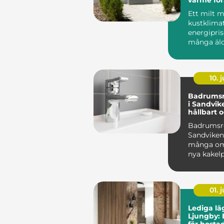
kustklima
Ett milt m
kustklimat
energipris
många äld
G&oum...
10. j
Badrumsr
i Sandvik
hållbart 
genomtä
Badrumsr
Sandviken
många om
nya kakelp
en mode...
01. j
Lediga lä
Ljungby: 
för bost