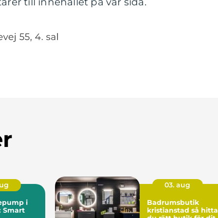
r till innehållet på vår sida.
er
aug
03. aug
epump i
Badrumsbutik
: Smart
kristianstad så hittar
du rätt butik för dit