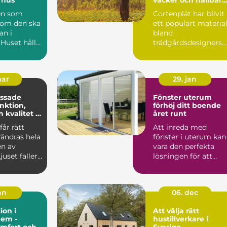
trädgård
en som
Cortenplåt har blivit
som den ska
ett populärt materia
an i
bland
Huset hålls
trädgårdsdesigners
en leds
och hemen...
mar
29. jan
ssade
Fönster uterum
förhöj ditt boende
 kvalitet i
året runt
sning
får rätt
Att inreda med
rändras hela
fönster i uterum kan
en av
vara den perfekta
juset faller
lösningen för att
, utsikten...
maximera
användningen av
ute...
jan
06. dec
ion i
Att välja rätt
hem -
hustillverkare i
omfort och
Sverige