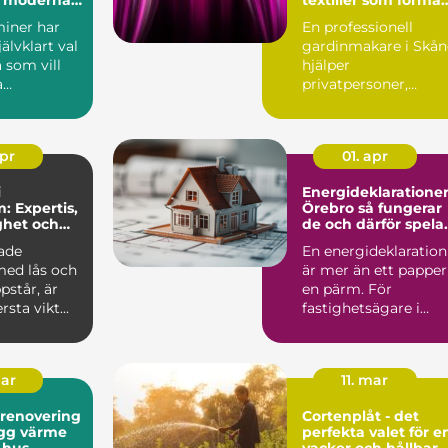
rummet
miner har
En professionell
jälvklart val
gardinmakare i Skån
 som vill
hjälper
a
privatpersoner,
het, låga
företag och offentli
.
miljöer att ska...
apr
01. apr
i
Energideklarationer
: Expertis,
Örebro så fungerar
ighet och
de och därför spela
de roll
ade
En energideklaration
ed lås och
är mer än ett papper
pstår, är
en pärm. För
rsta vikt...
fastighetsägare i
Örebro fungerar den
som e...
mar
11. mar
srenovering
Cortenplåt - det
perfekta valet för e
 hus
vacker och hållbar