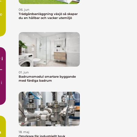
06. jun
e
Trädgårdsanläggning växjö så skapar
du en hållbar och vacker utemiljö
ga
 i
r
01. jun
Badrumsmodul smartare byggande
med färdiga badrum
 i
n
18. maj
Omrörare för industriellt bruk