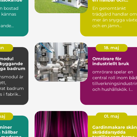
vacker utemiljö
en bostad
En genomtänkt
d kännas
trädgård handlar om
mer än snygga växte
gande
och en jämn
eciellt i en
gräsmatta. En bra
utemiljö är upp...
jun
18. maj
modul
Omrörare för
 byggande
industriellt bruk
iga badrum
omrörare spelar en
msmodul är
central roll inom bå
tt,
tillverkningsindustri
erat badrum
och hushållskök. I
 i fabrik
industrin är des...
ras färdigt
maj
01. maj
miner
Gardinmakare skå
 hållbar
skräddarsydda
r moderna
textilier som formar