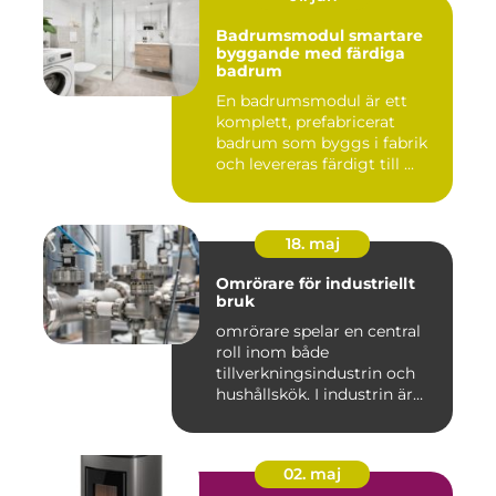
Badrumsmodul smartare
byggande med färdiga
badrum
En badrumsmodul är ett
komplett, prefabricerat
badrum som byggs i fabrik
och levereras färdigt till ...
18. maj
Omrörare för industriellt
bruk
omrörare spelar en central
roll inom både
tillverkningsindustrin och
hushållskök. I industrin är
des...
02. maj