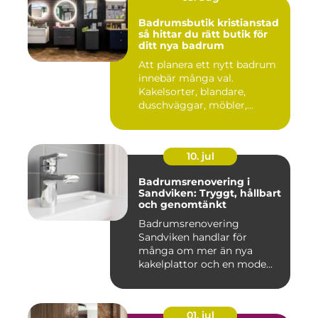
Badrumsbutik kristianstad
så hittar du rätt butik för
ditt nya badrum
Att planera ett nytt badrum
innebär många val.
Kakelsorter, blandare,
duschväggar, möbler,
belysning...
10. jul
Badrumsrenovering i
Sandviken: Tryggt, hållbart
och genomtänkt
Badrumsrenovering
Sandviken handlar för
många om mer än nya
kakelplattor och en mode...
01. jul