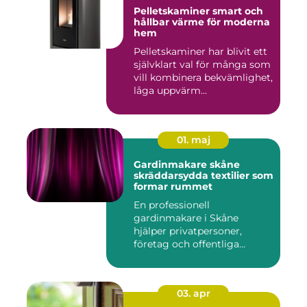
Pelletskaminer smart och
hållbar värme för moderna
hem
Pelletskaminer har blivit ett
självklart val för många som
vill kombinera bekvämlighet,
låga uppvärm...
01. maj
Gardinmakare skåne
skräddarsydda textilier som
formar rummet
En professionell
gardinmakare i Skåne
hjälper privatpersoner,
företag och offentliga
miljöer att ska...
03. apr