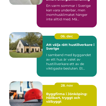
En varm sommar i Sverige
kan vara underbar, men
inomhusklimatet hänger
inte alltid med. Må...
06. dec
Att välja rätt hustillverkare i
Sverige
I samband med byggandet
av ett hus är valet av
hustillverkare ett av de
viktigaste besluten. Et...
28. nov
Byggfirma i Jönköping:
Hållbart, tryggt och
välbyggt