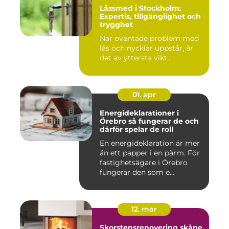
Låssmed i Stockholm:
Expertis, tillgänglighet och
trygghet
När oväntade problem med
lås och nycklar uppstår, är
det av yttersta vikt...
01. apr
Energideklarationer i
Örebro så fungerar de och
därför spelar de roll
En energideklaration är mer
än ett papper i en pärm. För
fastighetsägare i Örebro
fungerar den som e...
12. mar
Skorstensrenovering skåne