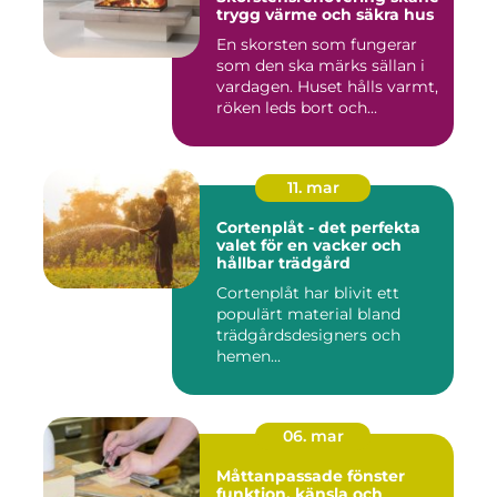
trygg värme och säkra hus
En skorsten som fungerar
som den ska märks sällan i
vardagen. Huset hålls varmt,
röken leds bort och...
11. mar
Cortenplåt - det perfekta
valet för en vacker och
hållbar trädgård
Cortenplåt har blivit ett
populärt material bland
trädgårdsdesigners och
hemen...
06. mar
Måttanpassade fönster
funktion, känsla och