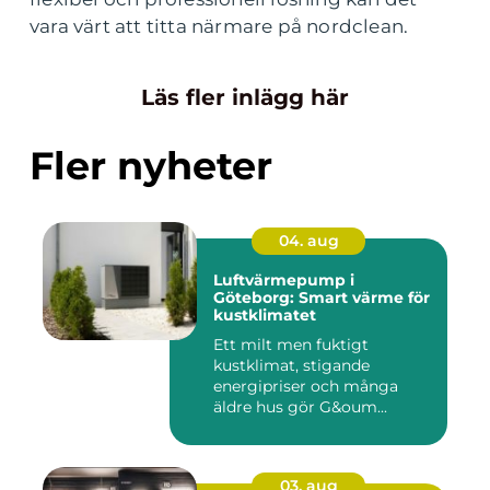
vara värt att titta närmare på nordclean.
Läs fler inlägg här
Fler nyheter
04. aug
Luftvärmepump i
Göteborg: Smart värme för
kustklimatet
Ett milt men fuktigt
kustklimat, stigande
energipriser och många
äldre hus gör G&oum...
03. aug