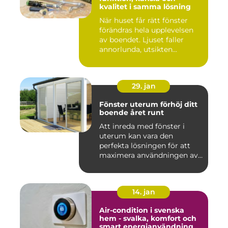
kvalitet i samma lösning
När huset får rätt fönster
förändras hela upplevelsen
av boendet. Ljuset faller
annorlunda, utsikten...
29. jan
Fönster uterum förhöj ditt
boende året runt
Att inreda med fönster i
uterum kan vara den
perfekta lösningen för att
maximera användningen av
ute...
14. jan
Air-condition i svenska
hem - svalka, komfort och
smart energianvändning