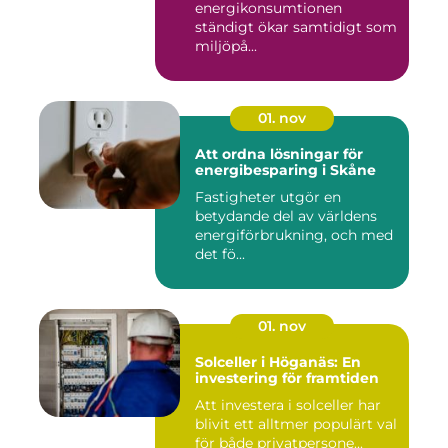
energikonsumtionen
ständigt ökar samtidigt som
miljöpå...
01. nov
Att ordna lösningar för
energibesparing i Skåne
Fastigheter utgör en
betydande del av världens
energiförbrukning, och med
det fö...
01. nov
Solceller i Höganäs: En
investering för framtiden
Att investera i solceller har
blivit ett alltmer populärt val
för både privatpersone...