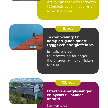
Att bygga nytt eller renovera
i Jönköpings län kräver mer
än en bra id&eacu...
11. nov
Takrenovering: En
komplett guide för ett
tryggt och energieffektivt
tak
En välplanerad
takrenovering förlänger
livslängden, minskar risken
för fukt...
03. nov
Effektiva energilösningar:
en nyckel till hållbar
framtid
I en värld där