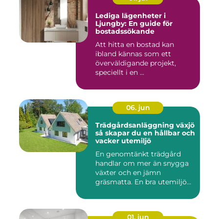
Lediga lägenheter i
Ljungby: En guide för
bostadssökande
Att hitta en bostad kan
ibland kännas som ett
överväldigande projekt,
speciellt i en ...
06. jun
Trädgårdsanläggning växjö
så skapar du en hållbar och
vacker utemiljö
En genomtänkt trädgård
handlar om mer än snygga
växter och en jämn
gräsmatta. En bra utemiljö
är upp...
01. jun