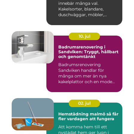
innebär många val.
Kakelsorter, blandare,
duschväggar, möbler,
belysning...
10. jul
Badrumsrenovering i
Sandviken: Tryggt, hållbart
och genomtänkt
Badrumsrenovering
Sandviken handlar för
många om mer än nya
kakelplattor och en mode...
02. jul
Hemstädning malmö så får
fler vardagen att fungera
Att komma hem till ett
nystädat hem ger lugn i