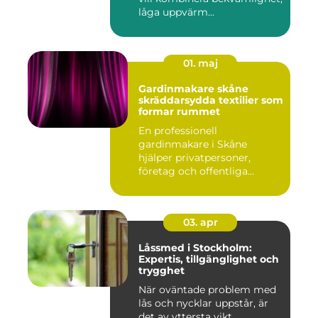
låga uppvärm...
01. maj
Gardinmakare skåne
skräddarsydda textilier som
formar rummet
En professionell
gardinmakare i Skåne
hjälper privatpersoner,
företag och offentliga
miljöer att ska...
03. apr
Låssmed i Stockholm:
Expertis, tillgänglighet och
trygghet
När oväntade problem med
lås och nycklar uppstår, är
det av yttersta vikt...