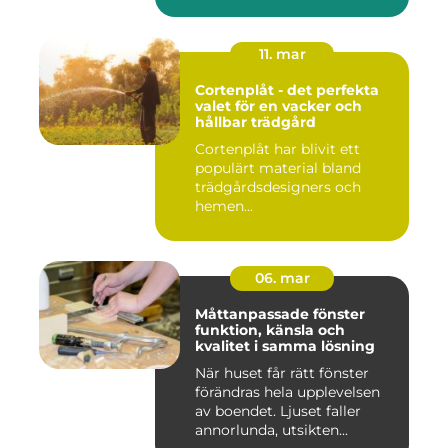
11. mar
Cortenplåt - det perfekta
valet för en vacker och
hållbar trädgård
Cortenplåt har blivit ett
populärt material bland
trädgårdsdesigners och
hemen...
06. mar
Måttanpassade fönster
funktion, känsla och
kvalitet i samma lösning
När huset får rätt fönster
förändras hela upplevelsen
av boendet. Ljuset faller
annorlunda, utsikten...