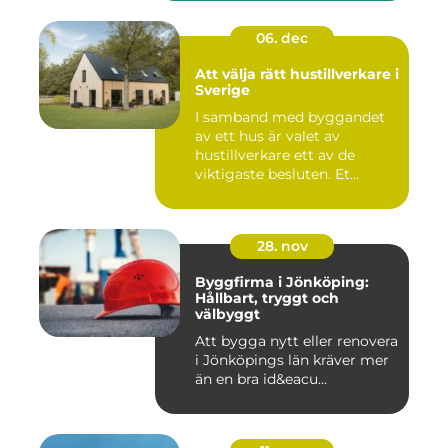
06. dec
Att välja rätt hustillverkare i
Sverige
I samband med byggandet
av ett hus är valet av
hustillverkare ett av de
viktigaste besluten. Et...
28. nov
Byggfirma i Jönköping:
Hållbart, tryggt och
välbyggt
Att bygga nytt eller renovera
i Jönköpings län kräver mer
än en bra id&eacu...