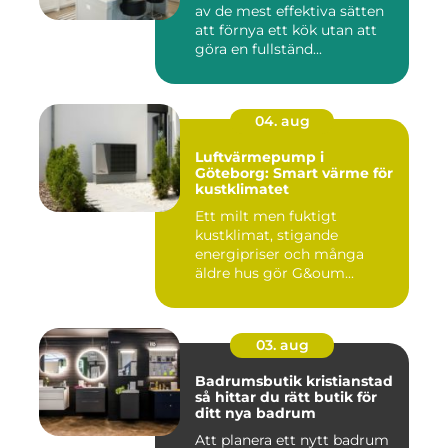
av de mest effektiva sätten
att förnya ett kök utan att
göra en fullständ...
04. aug
Luftvärmepump i
Göteborg: Smart värme för
kustklimatet
Ett milt men fuktigt
kustklimat, stigande
energipriser och många
äldre hus gör G&oum...
03. aug
Badrumsbutik kristianstad
så hittar du rätt butik för
ditt nya badrum
Att planera ett nytt badrum