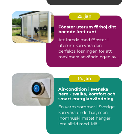
29. jan
Fönster uterum förhöj ditt
boende året runt
Att inreda med fönster i
uterum kan vara den
perfekta lösningen för att
maximera användningen av
ute...
14. jan
Air-condition i svenska
hem - svalka, komfort och
smart energianvändning
En varm sommar i Sverige
kan vara underbar, men
inomhusklimatet hänger
inte alltid med. Må...