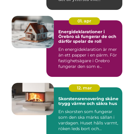
01. apr
Energideklarationer i
Örebro så fungerar de och
därför spelar de roll
En energideklaration är mer
än ett papper i en pärm. För
fastighetsägare i Örebro
fungerar den som e...
12. mar
Skorstensrenovering skåne
trygg värme och säkra hus
En skorsten som fungerar
som den ska märks sällan i
vardagen. Huset hålls varmt,
röken leds bort och...