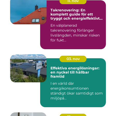
11. nov
Takrenovering: En
komplett guide för ett
tryggt och energieffektivt
tak
En välplanerad
takrenovering förlänger
livslängden, minskar risken
för fukt...
03. nov
Effektiva energilösningar:
en nyckel till hållbar
framtid
I en värld där
energikonsumtionen
ständigt ökar samtidigt som
miljöpå...