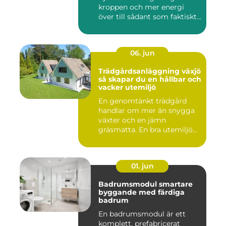
kroppen och mer energi
över till sådant som faktiskt
...
06. jun
Trädgårdsanläggning växjö
så skapar du en hållbar och
vacker utemiljö
En genomtänkt trädgård
handlar om mer än snygga
växter och en jämn
gräsmatta. En bra utemiljö
är upp...
01. jun
Badrumsmodul smartare
byggande med färdiga
badrum
En badrumsmodul är ett
komplett, prefabricerat