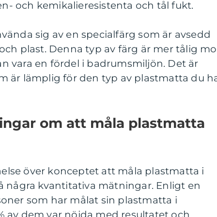
en- och kemikalieresistenta och tål fukt.
vända sig av en specialfärg som är avsedd
ch plast. Denna typ av färg är mer tålig mo
kan vara en fördel i badrumsmiljön. Det är
som är lämplig för den typ av plastmatta du h
ingar om att måla plastmatta
åelse över konceptet att måla plastmatta i
 några kvantitativa mätningar. Enligt en
oner som har målat sin plastmatta i
% av dem var nöjda med resultatet och