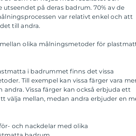
e utseendet på deras badrum. 70% av de
målningsprocessen var relativt enkel och att
t till andra.
 mellan olika målningsmetoder för plastmat
lastmatta i badrummet finns det vissa
toder. Till exempel kan vissa färger vara me
n andra. Vissa färger kan också erbjuda ett
att välja mellan, medan andra erbjuder en m
ör- och nackdelar med olika
astmatta badrum