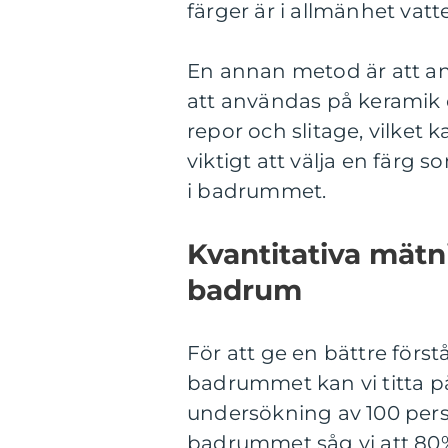
färger är i allmänhet vatt
En annan metod är att an
att användas på keramik o
repor och slitage, vilket 
viktigt att välja en färg 
i badrummet.
Kvantitativa mätn
badrum
För att ge en bättre först
badrummet kan vi titta på
undersökning av 100 pers
badrummet såg vi att 80