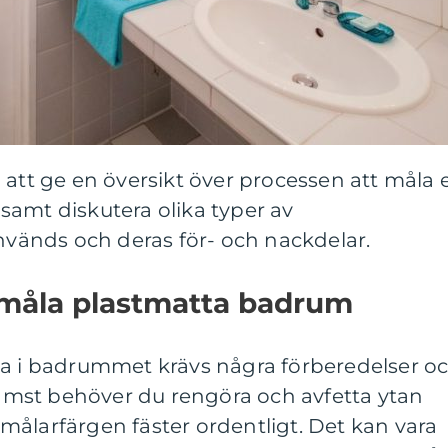
 att ge en översikt över processen att måla 
samt diskutera olika typer av
änds och deras för- och nackdelar.
 måla plastmatta badrum
ta i badrummet krävs några förberedelser o
främst behöver du rengöra och avfetta ytan
tt målarfärgen fäster ordentligt. Det kan vara