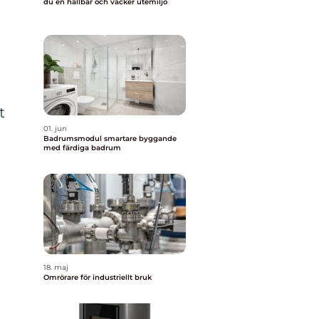
du en hållbar och vacker utemiljö
t
01. jun
Badrumsmodul smartare byggande
med färdiga badrum
t
18. maj
Omrörare för industriellt bruk