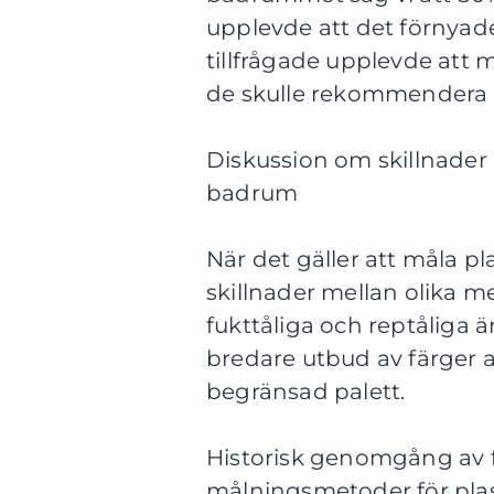
upplevde att det förnyad
tillfrågade upplevde att 
de skulle rekommendera de
Diskussion om skillnader
badrum
När det gäller att måla p
skillnader mellan olika me
fukttåliga och reptåliga ä
bredare utbud av färger 
begränsad palett.
Historisk genomgång av f
målningsmetoder för pl