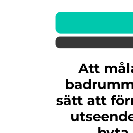
Att måla en plastmatta i
badrumme
sätt att fö
utseende
byta 