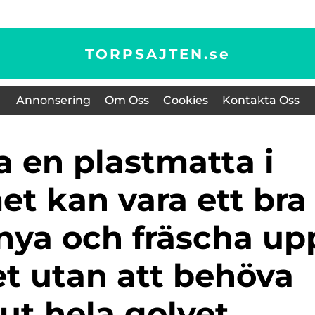
TORPSAJTEN.
se
Annonsering
Om Oss
Cookies
Kontakta Oss
t kan vara ett bra
rnya och fräscha up
t utan att behöva
ut hela golvet