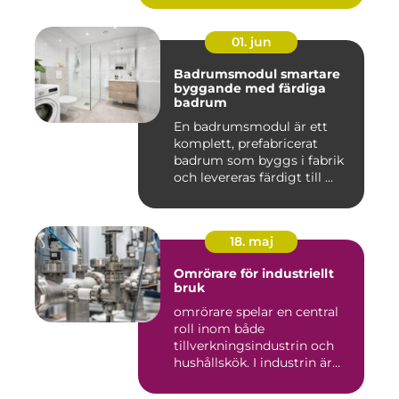
01. jun
Badrumsmodul smartare
byggande med färdiga
badrum
En badrumsmodul är ett
komplett, prefabricerat
badrum som byggs i fabrik
och levereras färdigt till ...
18. maj
Omrörare för industriellt
bruk
omrörare spelar en central
roll inom både
tillverkningsindustrin och
hushållskök. I industrin är
des...