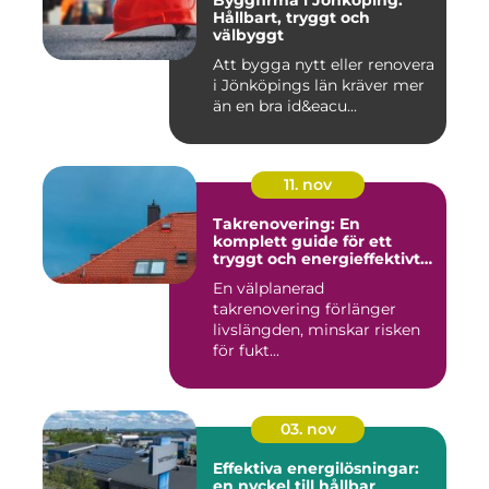
Byggfirma i Jönköping:
Hållbart, tryggt och
välbyggt
Att bygga nytt eller renovera
i Jönköpings län kräver mer
än en bra id&eacu...
11. nov
Takrenovering: En
komplett guide för ett
tryggt och energieffektivt
tak
En välplanerad
takrenovering förlänger
livslängden, minskar risken
för fukt...
03. nov
Effektiva energilösningar:
en nyckel till hållbar