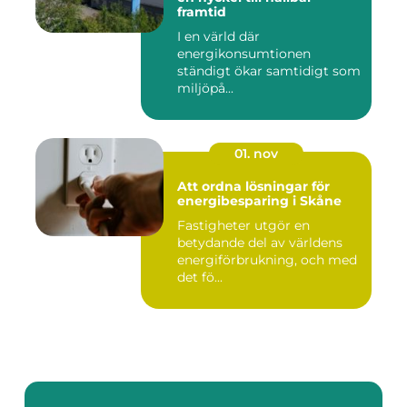
framtid
I en värld där
energikonsumtionen
ständigt ökar samtidigt som
miljöpå...
01. nov
Att ordna lösningar för
energibesparing i Skåne
Fastigheter utgör en
betydande del av världens
energiförbrukning, och med
det fö...