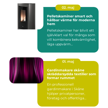
02. maj
Pelletskaminer smart och
hållbar värme för moderna
hem
Pelletskaminer har blivit ett
självklart val för många som
vill kombinera bekvämlighet,
låga uppvärm...
01. maj
Gardinmakare skåne
skräddarsydda textilier som
formar rummet
En professionell
gardinmakare i Skåne
hjälper privatpersoner,
företag och offentliga
miljöer att ska...