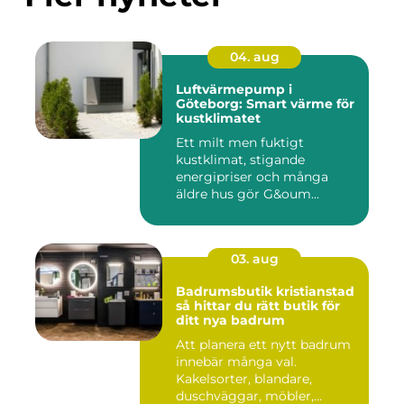
04. aug
Luftvärmepump i
Göteborg: Smart värme för
kustklimatet
Ett milt men fuktigt
kustklimat, stigande
energipriser och många
äldre hus gör G&oum...
03. aug
Badrumsbutik kristianstad
så hittar du rätt butik för
ditt nya badrum
Att planera ett nytt badrum
innebär många val.
Kakelsorter, blandare,
duschväggar, möbler,