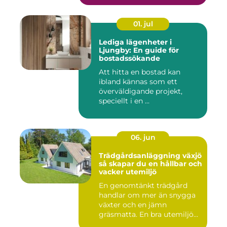
01. jul
Lediga lägenheter i
Ljungby: En guide för
bostadssökande
Att hitta en bostad kan
ibland kännas som ett
överväldigande projekt,
speciellt i en ...
06. jun
Trädgårdsanläggning växjö
så skapar du en hållbar och
vacker utemiljö
En genomtänkt trädgård
handlar om mer än snygga
växter och en jämn
gräsmatta. En bra utemiljö
är upp...