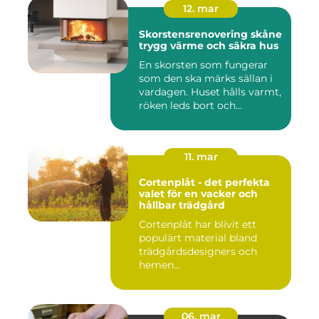
12. mar
Skorstensrenovering skåne
trygg värme och säkra hus
En skorsten som fungerar
som den ska märks sällan i
vardagen. Huset hålls varmt,
röken leds bort och...
11. mar
Cortenplåt - det perfekta
valet för en vacker och
hållbar trädgård
Cortenplåt har blivit ett
populärt material bland
trädgårdsdesigners och
hemen...
06. mar