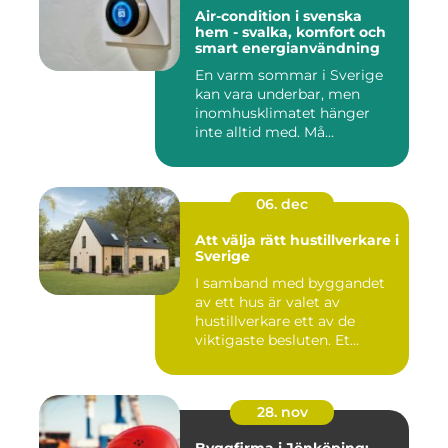
Air-condition i svenska
hem - svalka, komfort och
smart energianvändning
En varm sommar i Sverige
kan vara underbar, men
inomhusklimatet hänger
inte alltid med. Må...
06. dec
Att välja rätt hustillverkare i
Sverige
I samband med byggandet
av ett hus är valet av
hustillverkare ett av de
viktigaste besluten. Et...
28. nov