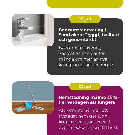
belysning...
10. jul
Badrumsrenovering i
Sandviken: Tryggt, hållbart
och genomtänkt
Badrumsrenovering
Sandviken handlar för
många om mer än nya
kakelplattor och en mode...
02. jul
Hemstädning malmö så får
fler vardagen att fungera
Att komma hem till ett
nystädat hem ger lugn i
kroppen och mer energi
över till sådant som faktiskt
...