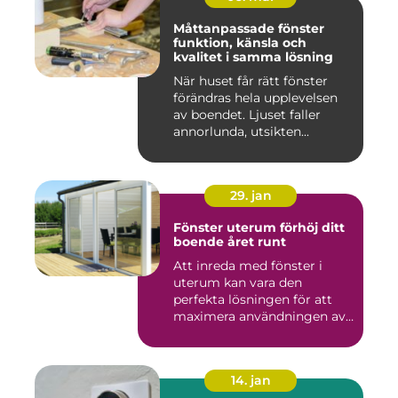
Måttanpassade fönster
funktion, känsla och
kvalitet i samma lösning
När huset får rätt fönster
förändras hela upplevelsen
av boendet. Ljuset faller
annorlunda, utsikten...
29. jan
Fönster uterum förhöj ditt
boende året runt
Att inreda med fönster i
uterum kan vara den
perfekta lösningen för att
maximera användningen av
ute...
14. jan