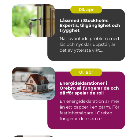
03. apr
Låssmed i Stockholm:
Expertis, tillgänglighet och
trygghet
När oväntade problem med
lås och nycklar uppstår, är
det av yttersta vikt...
01. apr
Energideklarationer i
Örebro så fungerar de och
därför spelar de roll
En energideklaration är mer
än ett papper i en pärm. För
fastighetsägare i Örebro
fungerar den som e...