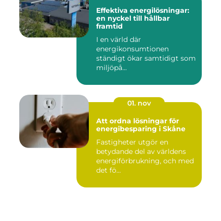
Effektiva energilösningar:
en nyckel till hållbar
framtid
I en värld där
energikonsumtionen
ständigt ökar samtidigt som
miljöpå...
01. nov
Att ordna lösningar för
energibesparing i Skåne
Fastigheter utgör en
betydande del av världens
energiförbrukning, och med
det fö...