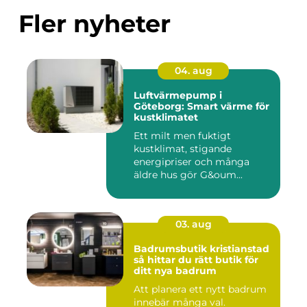
Fler nyheter
04. aug
Luftvärmepump i
Göteborg: Smart värme för
kustklimatet
Ett milt men fuktigt
kustklimat, stigande
energipriser och många
äldre hus gör G&oum...
03. aug
Badrumsbutik kristianstad
så hittar du rätt butik för
ditt nya badrum
Att planera ett nytt badrum
innebär många val.