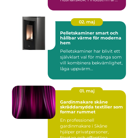
des...
02. maj
Pelletskaminer smart och
hållbar värme för moderna
hem
Pelletskaminer har blivit ett
självklart val för många som
vill kombinera bekvämlighet,
låga uppvärm...
01. maj
Gardinmakare skåne
skräddarsydda textilier som
formar rummet
En professionell
gardinmakare i Skåne
hjälper privatpersoner,
företag och offentliga