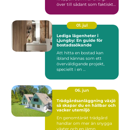
över till sådant som faktiskt
...
01. jul
Lediga lägenheter i
Ljungby: En guide för
bostadssökande
Att hitta en bostad kan
ibland kännas som ett
överväldigande projekt,
speciellt i en ...
06. jun
Trädgårdsanläggning växjö
så skapar du en hållbar och
vacker utemiljö
En genomtänkt trädgård
handlar om mer än snygga
växter och en jämn