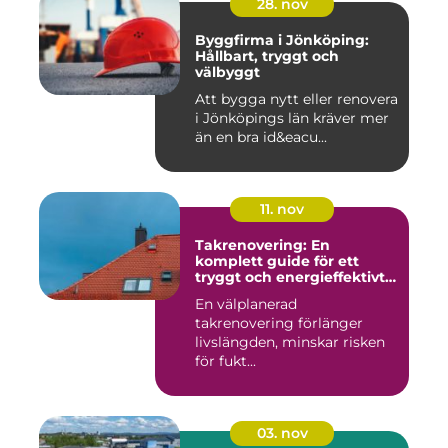
28. nov
Byggfirma i Jönköping:
Hållbart, tryggt och
välbyggt
Att bygga nytt eller renovera
i Jönköpings län kräver mer
än en bra id&eacu...
11. nov
Takrenovering: En
komplett guide för ett
tryggt och energieffektivt
tak
En välplanerad
takrenovering förlänger
livslängden, minskar risken
för fukt...
03. nov