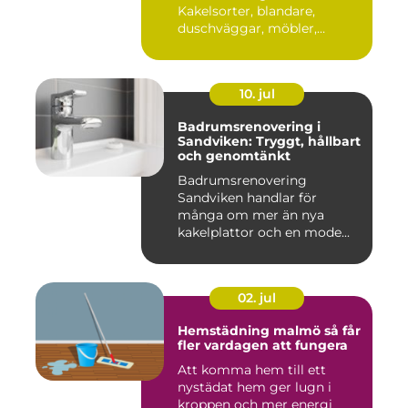
Kakelsorter, blandare,
duschväggar, möbler,
belysning...
10. jul
Badrumsrenovering i
Sandviken: Tryggt, hållbart
och genomtänkt
Badrumsrenovering
Sandviken handlar för
många om mer än nya
kakelplattor och en mode...
02. jul
Hemstädning malmö så får
fler vardagen att fungera
Att komma hem till ett
nystädat hem ger lugn i
kroppen och mer energi