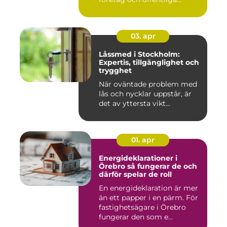
miljöer att ska...
03. apr
Låssmed i Stockholm:
Expertis, tillgänglighet och
trygghet
När oväntade problem med
lås och nycklar uppstår, är
det av yttersta vikt...
01. apr
Energideklarationer i
Örebro så fungerar de och
därför spelar de roll
En energideklaration är mer
än ett papper i en pärm. För
fastighetsägare i Örebro
fungerar den som e...