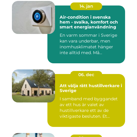
14. jan
Air-condition i svenska
hem - svalka, komfort och
smart energianvändning
En varm sommar i Sverige
kan vara underbar, men
inomhusklimatet hänger
inte alltid med. Må...
06. dec
Att välja rätt hustillverkare i
Sverige
I samband med byggandet
av ett hus är valet av
hustillverkare ett av de
viktigaste besluten. Et...