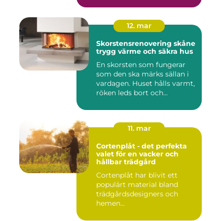
12. mar
Skorstensrenovering skåne
trygg värme och säkra hus
En skorsten som fungerar
som den ska märks sällan i
vardagen. Huset hålls varmt,
röken leds bort och...
11. mar
Cortenplåt - det perfekta
valet för en vacker och
hållbar trädgård
Cortenplåt har blivit ett
populärt material bland
trädgårdsdesigners och
hemen...