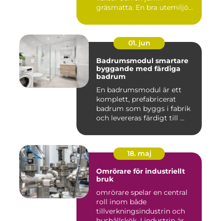
gräsmatta. En bra utemiljö
är upp...
01. jun
Badrumsmodul smartare
byggande med färdiga
badrum
En badrumsmodul är ett
komplett, prefabricerat
badrum som byggs i fabrik
och levereras färdigt till ...
18. maj
Omrörare för industriellt
bruk
omrörare spelar en central
roll inom både
tillverkningsindustrin och
hushållskök. I industrin är