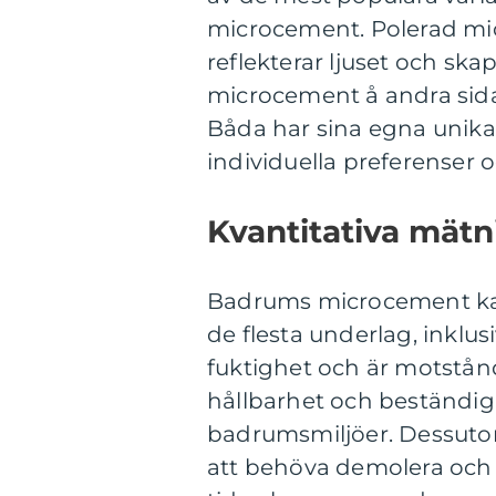
microcement. Polerad mi
reflekterar ljuset och s
microcement å andra sida
Båda har sina egna unika
individuella preferenser oc
Kvantitativa mä
Badrums microcement kan
de flesta underlag, inklus
fuktighet och är motstånd
hållbarhet och beständighe
badrumsmiljöer. Dessutom
att behöva demolera och ta