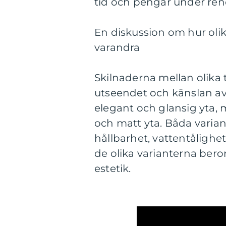
tid och pengar under re
En diskussion om hur oli
varandra
Skilnaderna mellan olika
utseendet och känslan av
elegant och glansig yta,
och matt yta. Båda varia
hållbarhet, vattentålighe
de olika varianterna bero
estetik.