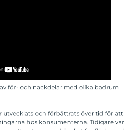
av för- och nackdelar med olika badrum
vecklats och förbättrats över tid för att
ningarna hos konsumenterna. Tidigare var