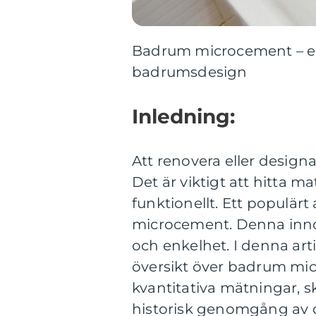
Badrum microcement – en
badrumsdesign
Inledning:
Att renovera eller desig
Det är viktigt att hitta ma
funktionellt. Ett populär
microcement. Denna innov
och enkelhet. I denna art
översikt över badrum micr
kvantitativa mätningar, s
historisk genomgång av d