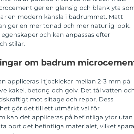
crocement ger en glansig och blank yta so
kapar en modern känsla i badrummet. Matt
n ger en mer tonad och mer naturlig look.
 egenskaper och kan anpassas efter
h stilar.
tningar om badrum microcemen
 appliceras i tjocklekar mellan 2-3 mm på
ive kakel, betong och golv. Det tål vatten oc
skraftigt mot slitage och repor. Dess
t gör det till ett utmärkt val för
 kan det appliceras på befintliga ytor utan
 bort det befintliga materialet, vilket spara