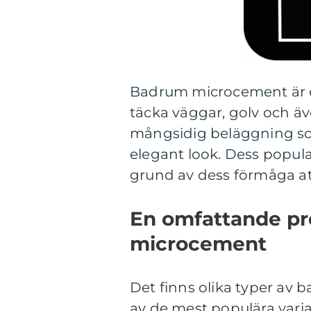
Badrum microcement är e
täcka väggar, golv och ä
mångsidig beläggning s
elegant look. Dess popula
grund av dess förmåga att
En omfattande pr
microcement
Det finns olika typer a
av de mest populära vari