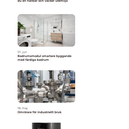
du en hållbar och vacker utemiljö
01. jun
Badrumsmodul smartare byggande
med färdiga badrum
18. maj
Omrörare för industriellt bruk