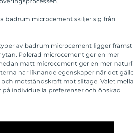
noveringsprocessen.
ka badrum microcement skiljer sig från
 typer av badrum microcement ligger främst 
 ytan. Polerad microcement ger en mer
 medan matt microcement ger en mer naturl
nterna har liknande egenskaper när det gäll
t och motståndskraft mot slitage. Valet mell
r på individuella preferenser och önskad