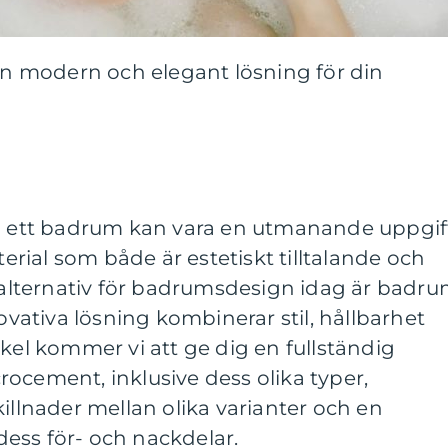
 modern och elegant lösning för din
na ett badrum kan vara en utmanande uppgif
terial som både är estetiskt tilltalande och
t alternativ för badrumsdesign idag är badr
ativa lösning kombinerar stil, hållbarhet
ikel kommer vi att ge dig en fullständig
ocement, inklusive dess olika typer,
killnader mellan olika varianter och en
ess för- och nackdelar.