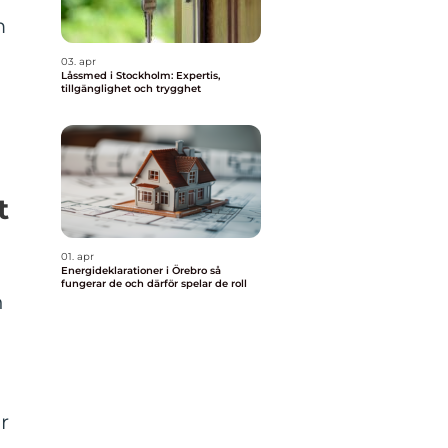
m
03. apr
Låssmed i Stockholm: Expertis,
tillgänglighet och trygghet
t
01. apr
Energideklarationer i Örebro så
fungerar de och därför spelar de roll
h
r