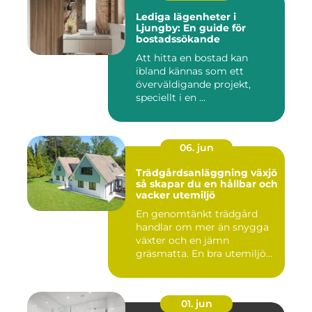
Lediga lägenheter i
Ljungby: En guide för
bostadssökande
Att hitta en bostad kan
ibland kännas som ett
överväldigande projekt,
speciellt i en ...
06. jun
Trädgårdsanläggning växjö
så skapar du en hållbar och
vacker utemiljö
En genomtänkt trädgård
handlar om mer än snygga
växter och en jämn
gräsmatta. En bra utemiljö
är upp...
01. jun