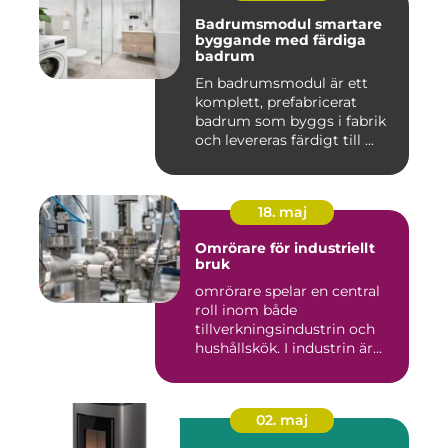
Badrumsmodul smartare
byggande med färdiga
badrum
En badrumsmodul är ett
komplett, prefabricerat
badrum som byggs i fabrik
och levereras färdigt till ...
18. maj
Omrörare för industriellt
bruk
omrörare spelar en central
roll inom både
tillverkningsindustrin och
hushållskök. I industrin är
des...
02. maj