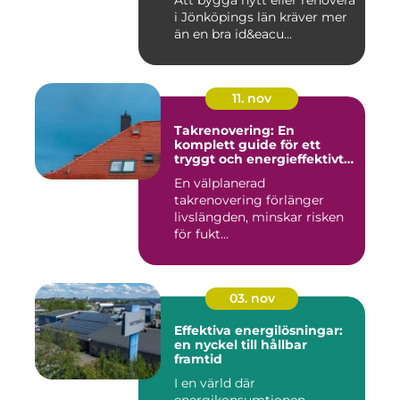
Att bygga nytt eller renovera
i Jönköpings län kräver mer
än en bra id&eacu...
11. nov
Takrenovering: En
komplett guide för ett
tryggt och energieffektivt
tak
En välplanerad
takrenovering förlänger
livslängden, minskar risken
för fukt...
03. nov
Effektiva energilösningar:
en nyckel till hållbar
framtid
I en värld där