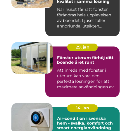
kvalitet i samma lösning
När huset får rätt fönster
förändras hela upplevelsen
av boendet. Ljuset faller
annorlunda, utsikten...
29. jan
Fönster uterum förhöj ditt
boende året runt
Att inreda med fönster i
uterum kan vara den
perfekta lösningen för att
maximera användningen av
ute...
14. jan
Air-condition i svenska
hem - svalka, komfort och
smart energianvändning