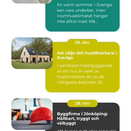
En varm sommar i Sverige
kan vara underbar, men
inomhusklimatet hänger
inte alltid med. Må...
06. dec
Att välja rätt hustillverkare i
Sverige
I samband med byggandet
av ett hus är valet av
hustillverkare ett av de
viktigaste besluten. Et...
28. nov
Byggfirma i Jönköping:
Hållbart, tryggt och
välbyggt