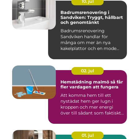
10. jul
Badrumsrenovering i
Sandviken: Tryggt, hållbart
och genomtänkt
Badrumsrenovering
Sandviken handlar för
många om mer än nya
kakelplattor och en mode...
02. jul
Hemstädning malmö så får
fler vardagen att fungera
Att komma hem till ett
nystädat hem ger lugn i
kroppen och mer energi
över till sådant som faktiskt
...
01. jul