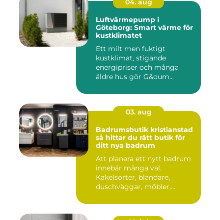
04. aug
Luftvärmepump i
Göteborg: Smart värme för
kustklimatet
Ett milt men fuktigt
kustklimat, stigande
energipriser och många
äldre hus gör G&oum...
03. aug
Badrumsbutik kristianstad
så hittar du rätt butik för
ditt nya badrum
Att planera ett nytt badrum
innebär många val.
Kakelsorter, blandare,
duschväggar, möbler,
belysning...