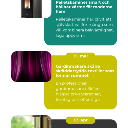
Pelletskaminer smart och
hållbar värme för moderna
hem
Pelletskaminer har blivit ett
självklart val för många som
vill kombinera bekvämlighet,
låga uppvärm...
01. maj
Gardinmakare skåne
skräddarsydda textilier som
formar rummet
En professionell
gardinmakare i Skåne
hjälper privatpersoner,
företag och offentliga
miljöer att ska...
03. apr