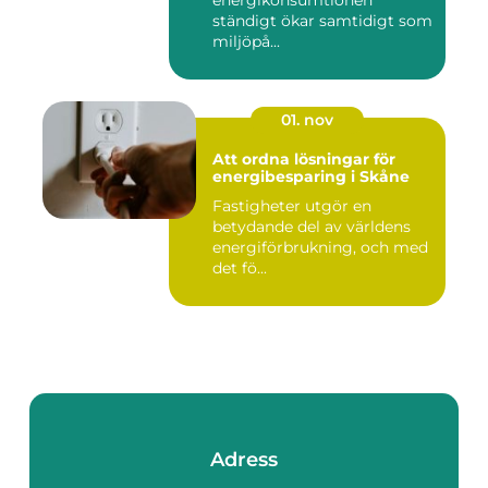
energikonsumtionen
ständigt ökar samtidigt som
miljöpå...
01. nov
Att ordna lösningar för
energibesparing i Skåne
Fastigheter utgör en
betydande del av världens
energiförbrukning, och med
det fö...
Adress