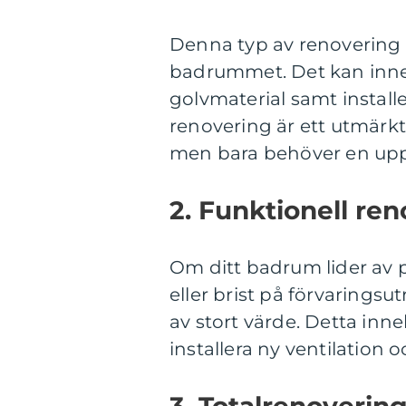
Denna typ av renovering f
badrummet. Det kan inneb
golvmaterial samt install
renovering är ett utmärkt 
men bara behöver en upp
2. Funktionell ren
Om ditt badrum lider av p
eller brist på förvarings
av stort värde. Detta inne
installera ny ventilation
3. Totalrenovering