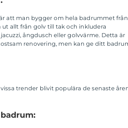
bär att man bygger om hela badrummet från
t allt från golv till tak och inkludera
acuzzi, ångdusch eller golvvärme. Detta är
ostsam renovering, men kan ge ditt badru
issa trender blivit populära de senaste åren
e badrum: