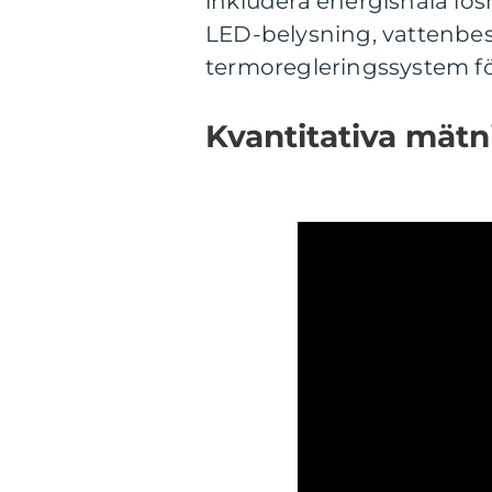
inkludera energisnåla lös
LED-belysning, vattenbes
termoregleringssystem f
Kvantitativa mät