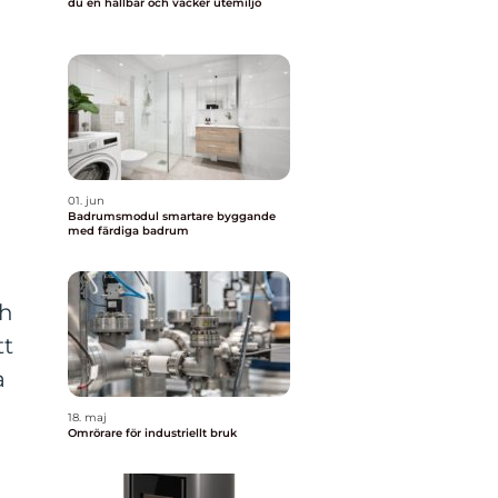
du en hållbar och vacker utemiljö
01. jun
Badrumsmodul smartare byggande
med färdiga badrum
ch
tt
a
18. maj
Omrörare för industriellt bruk