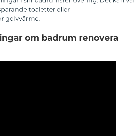
ningar i sin badrumsrenovering. Det kan var
parande toaletter eller
ör golvvärme.
ningar om badrum renovera