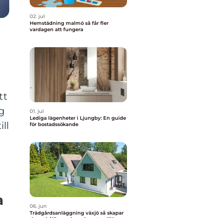
02. jul
Hemstädning malmö så får fler
vardagen att fungera
tt
ig
01. jul
Lediga lägenheter i Ljungby: En guide
ll
för bostadssökande
a
06. jun
Trädgårdsanläggning växjö så skapar