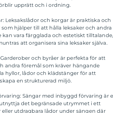
örblir upprätt och i ordning.
r: Leksakslådor och korgar är praktiska och
som hjälper till att hålla leksaker och andra
kan vara färgglada och estetiskt tilltalande
untras att organisera sina leksaker själva.
 Garderober och byråer är perfekta för att
och andra föremål som kräver hängande
a hyllor, lådor och klädstänger för att
kapa en strukturerad miljö.
rvaring: Sängar med inbyggd förvaring är e
t utnyttja det begränsade utrymmet i ett
 eller utdragbara lådor under sängen där