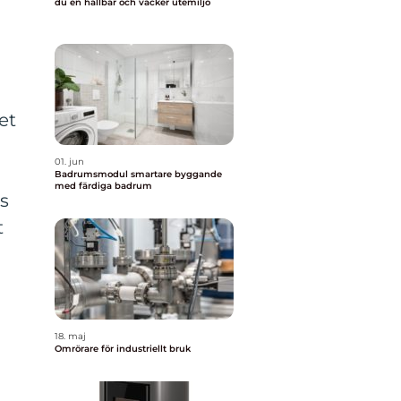
du en hållbar och vacker utemiljö
et
01. jun
Badrumsmodul smartare byggande
med färdiga badrum
s
t
18. maj
Omrörare för industriellt bruk