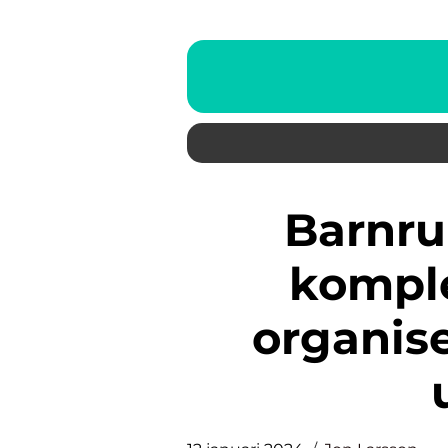
Barnrum Förvaring: En
komple
organis