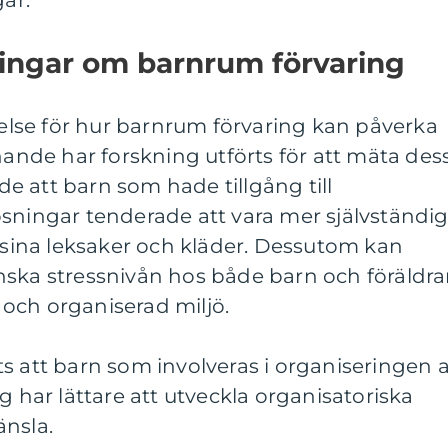
gar.
ningar om barnrum förvaring
tåelse för hur barnrum förvaring kan påverka
nnande har forskning utförts för att mäta des
ade att barn som hade tillgång till
ösningar tenderade att vara mer självständi
a sina leksaker och kläder. Dessutom kan
nska stressnivån hos både barn och föräldra
och organiserad miljö.
s att barn som involveras i organiseringen 
g har lättare att utveckla organisatoriska
änsla.