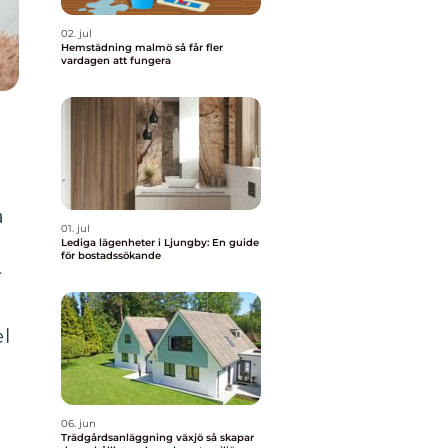
02. jul
Hemstädning malmö så får fler
vardagen att fungera
a
01. jul
Lediga lägenheter i Ljungby: En guide
för bostadssökande
r
el
06. jun
Trädgårdsanläggning växjö så skapar