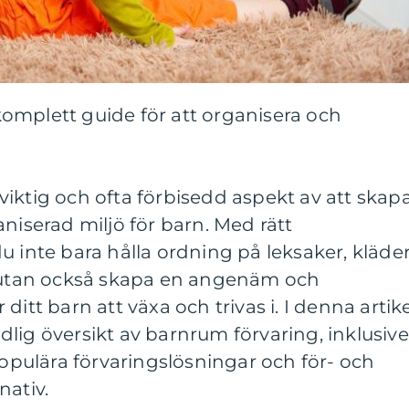
omplett guide för att organisera och
iktig och ofta förbisedd aspekt av att skap
niserad miljö för barn. Med rätt
u inte bara hålla ordning på leksaker, kläde
, utan också skapa en angenäm och
ditt barn att växa och trivas i. I denna artik
lig översikt av barnrum förvaring, inklusive
populära förvaringslösningar och för- och
nativ.