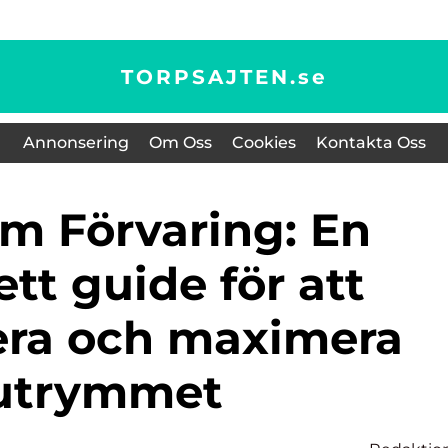
TORPSAJTEN.
se
Annonsering
Om Oss
Cookies
Kontakta Oss
tt guide för att
era och maximera
utrymmet