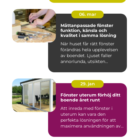
06. mar
Måttanpassade fönster
funktion, känsla och
kvalitet i samma lösning
När huset får rätt fönster
förändras hela upplevelsen
av boendet. Ljuset faller
annorlunda, utsikten...
29. jan
Fönster uterum förhöj ditt
boende året runt
Att inreda med fönster i
uterum kan vara den
perfekta lösningen för att
maximera användningen av
ute...