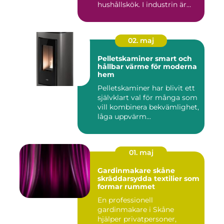
hushållskök. I industrin är
des...
02. maj
Pelletskaminer smart och
hållbar värme för moderna
hem
Pelletskaminer har blivit ett
självklart val för många som
vill kombinera bekvämlighet,
låga uppvärm...
01. maj
Gardinmakare skåne
skräddarsydda textilier som
formar rummet
En professionell
gardinmakare i Skåne
hjälper privatpersoner,