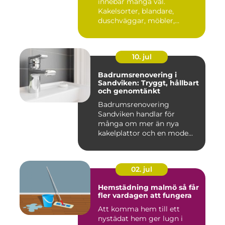
innebär många val.
Kakelsorter, blandare,
duschväggar, möbler,
belysning...
10. jul
Badrumsrenovering i
Sandviken: Tryggt, hållbart
och genomtänkt
Badrumsrenovering
Sandviken handlar för
många om mer än nya
kakelplattor och en mode...
02. jul
Hemstädning malmö så får
fler vardagen att fungera
Att komma hem till ett
nystädat hem ger lugn i