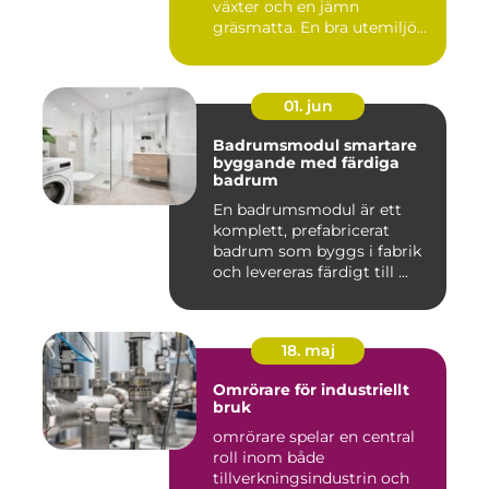
växter och en jämn
gräsmatta. En bra utemiljö
är upp...
01. jun
Badrumsmodul smartare
byggande med färdiga
badrum
En badrumsmodul är ett
komplett, prefabricerat
badrum som byggs i fabrik
och levereras färdigt till ...
18. maj
Omrörare för industriellt
bruk
omrörare spelar en central
roll inom både
tillverkningsindustrin och