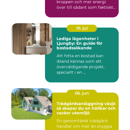
kroppen och mer energi
över till sådant som faktiskt
...
01. jul
Lediga lägenheter i
Ljungby: En guide för
bostadssökande
Att hitta en bostad kan
ibland kännas som ett
överväldigande projekt,
speciellt i en ...
06. jun
Trädgårdsanläggning växjö
så skapar du en hållbar och
vacker utemiljö
En genomtänkt trädgård
handlar om mer än snygga