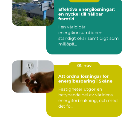
Effektiva energilösningar:
en nyckel till hållbar
framtid
I en värld där
energikonsumtionen
ständigt ökar samtidigt som
miljöpå...
01. nov
Att ordna lösningar för
energibesparing i Skåne
Fastigheter utgör en
betydande del av världens
energiförbrukning, och med
det fö...