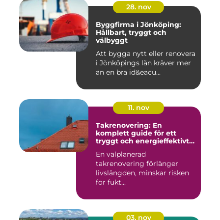
28. nov
Byggfirma i Jönköping:
Hållbart, tryggt och
välbyggt
Att bygga nytt eller renovera
i Jönköpings län kräver mer
än en bra id&eacu...
11. nov
Takrenovering: En
komplett guide för ett
tryggt och energieffektivt
tak
En välplanerad
takrenovering förlänger
livslängden, minskar risken
för fukt...
03. nov