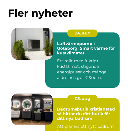
Fler nyheter
04. aug
Luftvärmepump i
Göteborg: Smart värme för
kustklimatet
Ett milt men fuktigt
kustklimat, stigande
energipriser och många
äldre hus gör G&oum...
03. aug
Badrumsbutik kristianstad
så hittar du rätt butik för
ditt nya badrum
Att planera ett nytt badrum