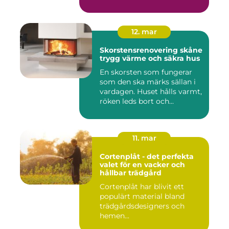
12. mar
Skorstensrenovering skåne
trygg värme och säkra hus
En skorsten som fungerar
som den ska märks sällan i
vardagen. Huset hålls varmt,
röken leds bort och...
11. mar
Cortenplåt - det perfekta
valet för en vacker och
hållbar trädgård
Cortenplåt har blivit ett
populärt material bland
trädgårdsdesigners och
hemen...