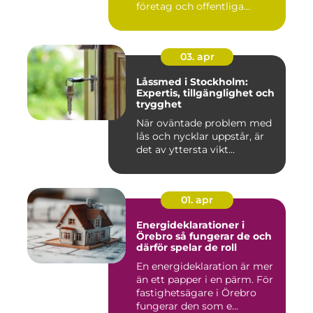
företag och offentliga
miljöer att ska...
03. apr
Låssmed i Stockholm:
Expertis, tillgänglighet och
trygghet
När oväntade problem med
lås och nycklar uppstår, är
det av yttersta vikt...
01. apr
Energideklarationer i
Örebro så fungerar de och
därför spelar de roll
En energideklaration är mer
än ett papper i en pärm. För
fastighetsägare i Örebro
fungerar den som e...