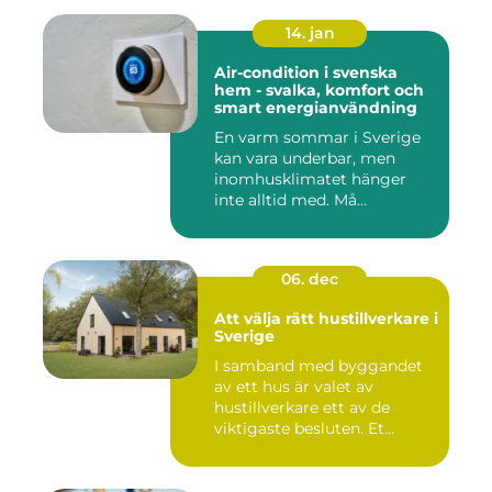
14. jan
Air-condition i svenska
hem - svalka, komfort och
smart energianvändning
En varm sommar i Sverige
kan vara underbar, men
inomhusklimatet hänger
inte alltid med. Må...
06. dec
Att välja rätt hustillverkare i
Sverige
I samband med byggandet
av ett hus är valet av
hustillverkare ett av de
viktigaste besluten. Et...