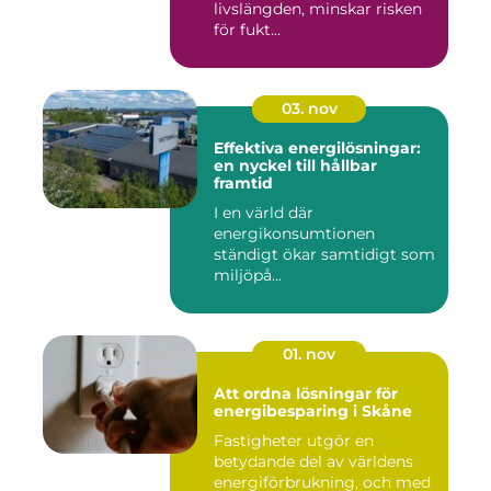
livslängden, minskar risken
för fukt...
03. nov
Effektiva energilösningar:
en nyckel till hållbar
framtid
I en värld där
energikonsumtionen
ständigt ökar samtidigt som
miljöpå...
01. nov
Att ordna lösningar för
energibesparing i Skåne
Fastigheter utgör en
betydande del av världens
energiförbrukning, och med