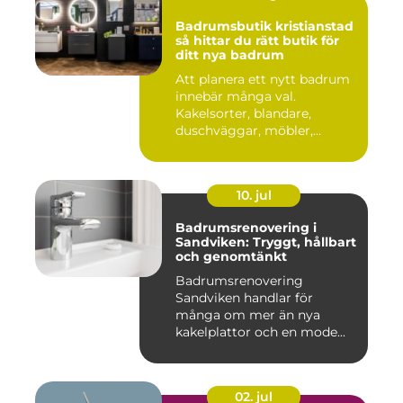
Badrumsbutik kristianstad
så hittar du rätt butik för
ditt nya badrum
Att planera ett nytt badrum
innebär många val.
Kakelsorter, blandare,
duschväggar, möbler,
belysning...
10. jul
Badrumsrenovering i
Sandviken: Tryggt, hållbart
och genomtänkt
Badrumsrenovering
Sandviken handlar för
många om mer än nya
kakelplattor och en mode...
02. jul