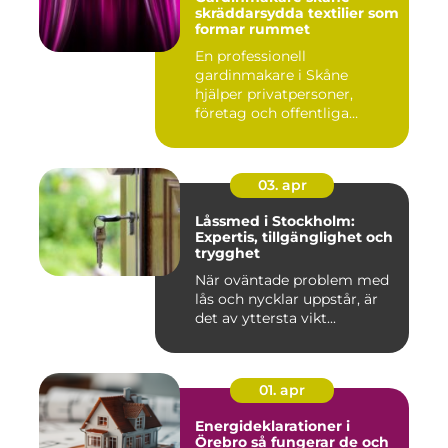
skräddarsydda textilier som
formar rummet
En professionell
gardinmakare i Skåne
hjälper privatpersoner,
företag och offentliga
miljöer att ska...
03. apr
Låssmed i Stockholm:
Expertis, tillgänglighet och
trygghet
När oväntade problem med
lås och nycklar uppstår, är
det av yttersta vikt...
01. apr
Energideklarationer i
Örebro så fungerar de och