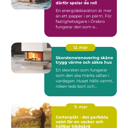
därför spelar de roll
En energideklaration är mer
än ett papper i en pärm. För
fastighetsägare i Örebro
fungerar den som e...
12. mar
Skorstensrenovering skåne
trygg värme och säkra hus
En skorsten som fungerar
som den ska märks sällan i
vardagen. Huset hålls varmt,
röken leds bort och...
11. mar
Cortenplåt - det perfekta
valet för en vacker och
hållbar trädgård