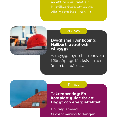
av ett hus är valet av
hustillverkare ett av de
viktigaste besluten. Et...
28. nov
Byggfirma i Jönköping:
Hållbart, tryggt och
välbyggt
Att bygga nytt eller renovera
i Jönköpings län kräver mer
än en bra id&eacu...
11. nov
Takrenovering: En
komplett guide för ett
tryggt och energieffektivt
tak
En välplanerad
takrenovering förlänger