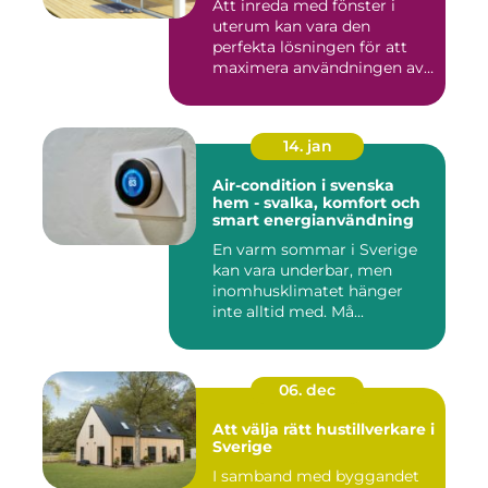
Att inreda med fönster i
uterum kan vara den
perfekta lösningen för att
maximera användningen av
ute...
14. jan
Air-condition i svenska
hem - svalka, komfort och
smart energianvändning
En varm sommar i Sverige
kan vara underbar, men
inomhusklimatet hänger
inte alltid med. Må...
06. dec
Att välja rätt hustillverkare i
Sverige
I samband med byggandet