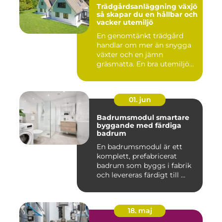
Trädgårdsanläggning växjö
så skapar du en hållbar och
vacker utemiljö
En genomtänkt trädgård
handlar om mer än snygga
växter och en jämn
gräsmatta. En bra utemiljö
är upp...
01. jun
Badrumsmodul smartare
byggande med färdiga
badrum
En badrumsmodul är ett
komplett, prefabricerat
badrum som byggs i fabrik
och levereras färdigt till ...
18. maj