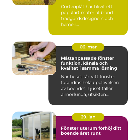
Cortenplåt har blivit ett
populärt material bland
trädgårdsdesigners och
hemen...
06. mar
Måttanpassade fönster
funktion, känsla och
kvalitet i samma lösning
När huset får rätt fönster
förändras hela upplevelsen
av boendet. Ljuset faller
annorlunda, utsikten...
29. jan
Fönster uterum förhöj ditt
boende året runt