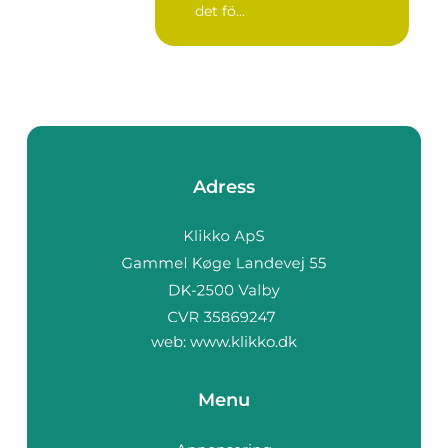
det fö...
Adress
web:
www.klikko.dk
Menu