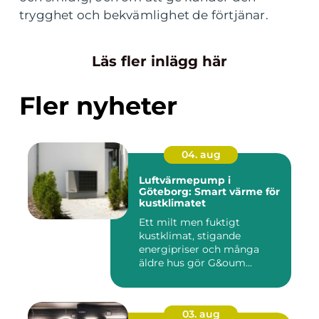
trygghet och bekvämlighet de förtjänar.
Läs fler inlägg här
Fler nyheter
04. aug
Luftvärmepump i
Göteborg: Smart värme för
kustklimatet
Ett milt men fuktigt
kustklimat, stigande
energipriser och många
äldre hus gör G&oum...
03. aug