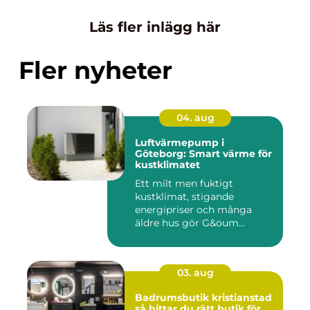
Läs fler inlägg här
Fler nyheter
04. aug
Luftvärmepump i
Göteborg: Smart värme för
kustklimatet
Ett milt men fuktigt
kustklimat, stigande
energipriser och många
äldre hus gör G&oum...
03. aug
Badrumsbutik kristianstad
så hittar du rätt butik för