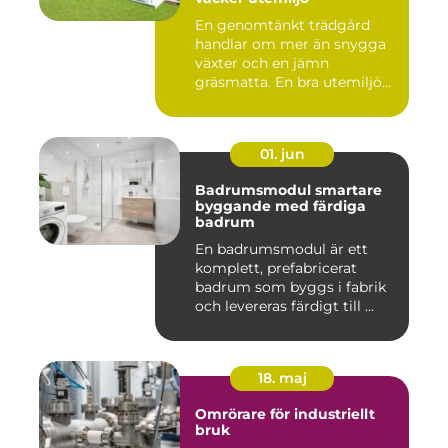
En genomtänkt trädgård
handlar om mer än snygga
växter och en jämn
gräsmatta. En bra utemiljö
är upp...
01. jun
Badrumsmodul smartare
byggande med färdiga
badrum
En badrumsmodul är ett
komplett, prefabricerat
badrum som byggs i fabrik
och levereras färdigt till ...
18. maj
Omrörare för industriellt
bruk