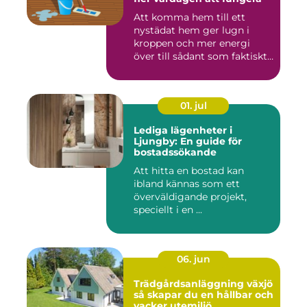
Att komma hem till ett
nystädat hem ger lugn i
kroppen och mer energi
över till sådant som faktiskt
...
01. jul
Lediga lägenheter i
Ljungby: En guide för
bostadssökande
Att hitta en bostad kan
ibland kännas som ett
överväldigande projekt,
speciellt i en ...
06. jun
Trädgårdsanläggning växjö
så skapar du en hållbar och
vacker utemiljö