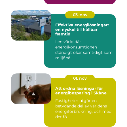
03. nov
Effektiva energilösningar:
en nyckel till hållbar
framtid
I en värld där
energikonsumtionen
ständigt ökar samtidigt som
miljöpå...
01. nov
Att ordna lösningar för
energibesparing i Skåne
Fastigheter utgör en
betydande del av världens
energiförbrukning, och med
det fö...