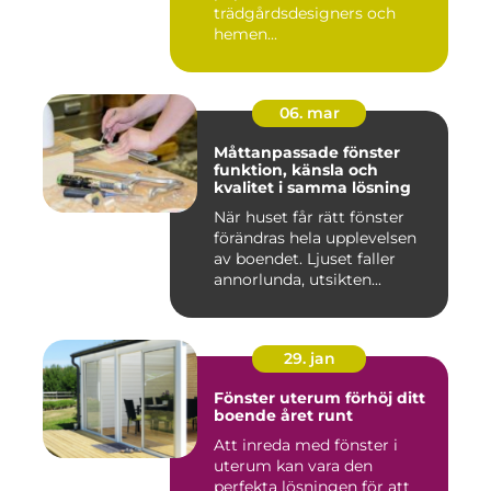
trädgårdsdesigners och
hemen...
06. mar
Måttanpassade fönster
funktion, känsla och
kvalitet i samma lösning
När huset får rätt fönster
förändras hela upplevelsen
av boendet. Ljuset faller
annorlunda, utsikten...
29. jan
Fönster uterum förhöj ditt
boende året runt
Att inreda med fönster i
uterum kan vara den
perfekta lösningen för att