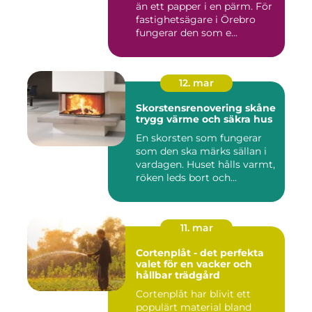
än ett papper i en pärm. För
fastighetsägare i Örebro
fungerar den som e...
12. mar
Skorstensrenovering skåne
trygg värme och säkra hus
En skorsten som fungerar
som den ska märks sällan i
vardagen. Huset hålls varmt,
röken leds bort och...
11. mar
Cortenplåt - det perfekta
valet för en vacker och
hållbar trädgård
Cortenplåt har blivit ett
populärt material bland