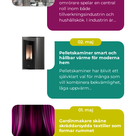
omrörare spelar en central
roll inom både
tillverkningsindustrin och
hushållskök. I industrin är
des...
02. maj
Pelletskaminer smart och
hållbar värme för moderna
hem
Pelletskaminer har blivit ett
självklart val för många som
vill kombinera bekvämlighet,
låga uppvärm...
01. maj
Gardinmakare skåne
skräddarsydda textilier som
formar rummet