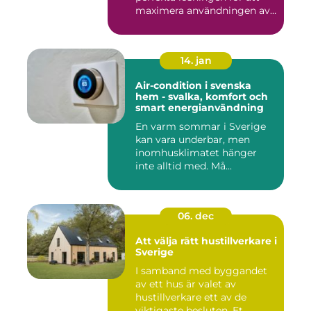
maximera användningen av
ute...
14. jan
Air-condition i svenska
hem - svalka, komfort och
smart energianvändning
En varm sommar i Sverige
kan vara underbar, men
inomhusklimatet hänger
inte alltid med. Må...
06. dec
Att välja rätt hustillverkare i
Sverige
I samband med byggandet
av ett hus är valet av
hustillverkare ett av de
viktigaste besluten. Et...