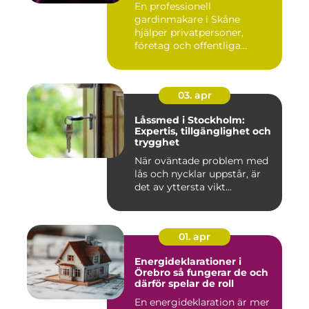
En professionell
gardinmakare i Skåne
hjälper privatpersoner,
företag och offentliga
miljöer att ska...
03. apr
Låssmed i Stockholm:
Expertis, tillgänglighet och
trygghet
När oväntade problem med
lås och nycklar uppstår, är
det av yttersta vikt...
01. apr
Energideklarationer i
Örebro så fungerar de och
därför spelar de roll
En energideklaration är mer