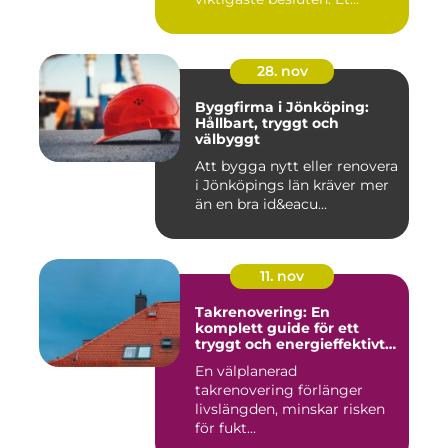
28. nov
Byggfirma i Jönköping:
Hållbart, tryggt och
välbyggt
Att bygga nytt eller renovera
i Jönköpings län kräver mer
än en bra id&eacu...
11. nov
Takrenovering: En
komplett guide för ett
tryggt och energieffektivt
tak
En välplanerad
takrenovering förlänger
livslängden, minskar risken
för fukt...