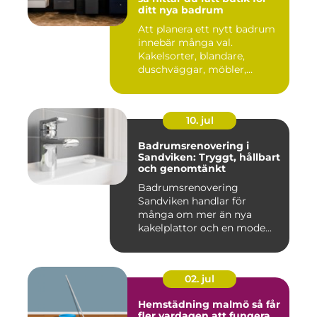
ditt nya badrum
Att planera ett nytt badrum
innebär många val.
Kakelsorter, blandare,
duschväggar, möbler,
belysning...
10. jul
Badrumsrenovering i
Sandviken: Tryggt, hållbart
och genomtänkt
Badrumsrenovering
Sandviken handlar för
många om mer än nya
kakelplattor och en mode...
02. jul
Hemstädning malmö så får
fler vardagen att fungera