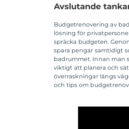
Avslutande tankar
Budgetrenovering av bad
lösning för privatpersone
spräcka budgeten. Genom
spara pengar samtidigt so
badrummet. Innan man sä
viktigt att planera och sä
överraskningar längs väge
och tips om budgetrenov