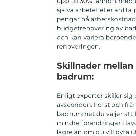
upp till 30% jämfört med 
själva arbetet eller anli
pengar på arbetskostnad
budgetrenovering av badru
och kan variera beroende
renoveringen.
Skillnader mellan
badrum:
Enligt experter skiljer si
avseenden. Först och frä
badrummet du väljer att f
mindre förändringar i la
lägre än om du vill byta u