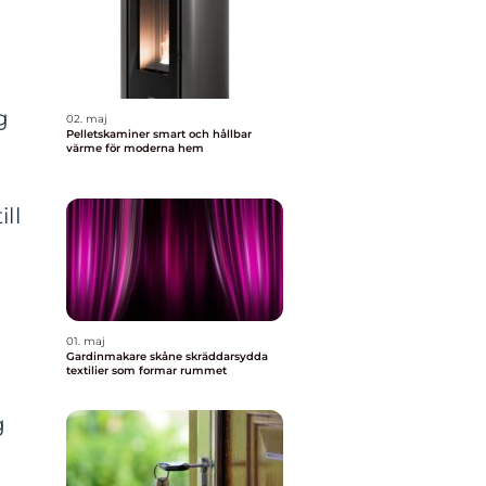
g
02. maj
Pelletskaminer smart och hållbar
värme för moderna hem
ll
01. maj
Gardinmakare skåne skräddarsydda
textilier som formar rummet
g