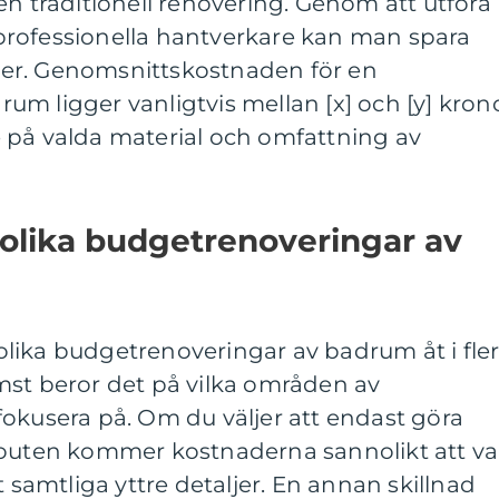
en traditionell renovering. Genom att utföra
ta professionella hantverkare kan man spara
er. Genomsnittskostnaden för en
m ligger vanligtvis mellan [x] och [y] kron
 på valda material och omfattning av
 olika budgetrenoveringar av
g olika budgetrenoveringar av badrum åt i fle
mst beror det på vilka områden av
okusera på. Om du väljer att endast göra
youten kommer kostnaderna sannolikt att va
t samtliga yttre detaljer. En annan skillnad