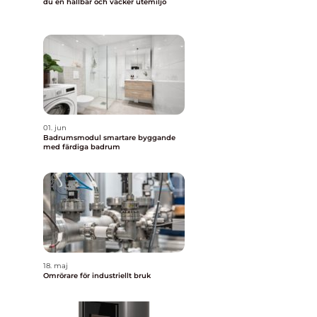
du en hållbar och vacker utemiljö
01. jun
Badrumsmodul smartare byggande
med färdiga badrum
18. maj
Omrörare för industriellt bruk