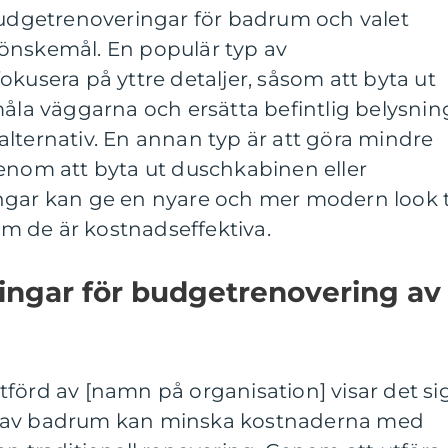
 budgetrenoveringar för badrum och valet
önskemål. En populär typ av
okusera på yttre detaljer, såsom att byta ut
måla väggarna och ersätta befintlig belysnin
lternativ. En annan typ är att göra mindre
genom att byta ut duschkabinen eller
ngar kan ge en nyare och mer modern look ti
 de är kostnadseffektiva.
ingar för budgetrenovering av
förd av [namn på organisation] visar det si
g av badrum kan minska kostnaderna med