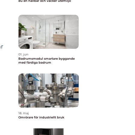
du en hållbar och vacker utemiljö
r
01. jun
Badrumsmodul smartare byggande
med färdiga badrum
18. maj
Omrörare för industriellt bruk