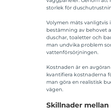
väggpaneler. Genom att 
storlek för duschutrustni
Volymen mäts vanligtvis i 
bestämning av behovet av
duschar, toaletter och b
man undvika problem som 
vattenförsörjningen.
Kostnaden är en avgöran
kvantifiera kostnaderna f
man göra en realistisk b
vägen.
Skillnader mellan