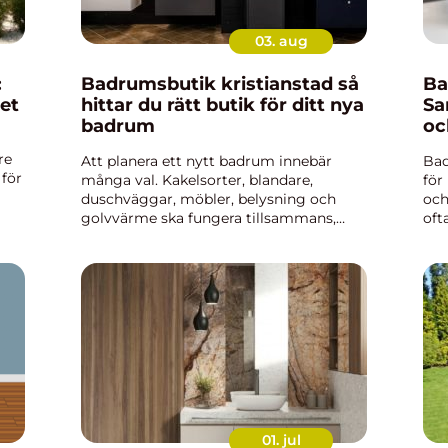
03. aug
:
Badrumsbutik kristianstad så
Ba
et
hittar du rätt butik för ditt nya
Sa
badrum
oc
re
Att planera ett nytt badrum innebär
Bad
 för
många val. Kakelsorter, blandare,
för
duschväggar, möbler, belysning och
och
golvvärme ska fungera tillsammans,
oft
både praktiskt och estetiskt. Många
var
märker snabbt att en bra badrumsbutik
bos
Kristianstad kan göra hela skillnade...
01. jul