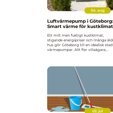
04. aug
Luftvärmepump i Göteborg
Smart värme för kustklimat
Ett milt men fuktigt kustklimat,
stigande energipriser och många äld
hus gör Göteborg till en idealisk stad
värmepumpar. Allt fler villaägare,
bostadsrättsföreningar och mindre
företag uppt&aum...
02. jul