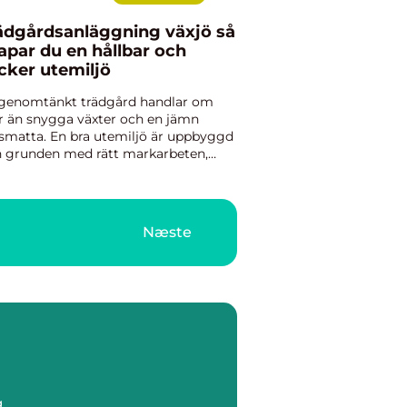
ädgårdsanläggning växjö så
apar du en hållbar och
cker utemiljö
genomtänkt trädgård handlar om
 än snygga växter och en jämn
smatta. En bra utemiljö är uppbyggd
n grunden med rätt markarbeten,
rt planering och material som håller
r tid. I Växjö, med sina tydliga
tider, ställer klimatet dessut...
Næste
g