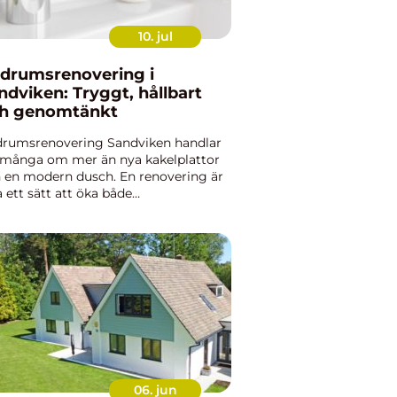
10. jul
drumsrenovering i
ndviken: Tryggt, hållbart
h genomtänkt
rumsrenovering Sandviken handlar
 många om mer än nya kakelplattor
 en modern dusch. En renovering är
a ett sätt att öka både
dagskomforten och värdet på
taden, samtidigt som risken f&...
06. jun