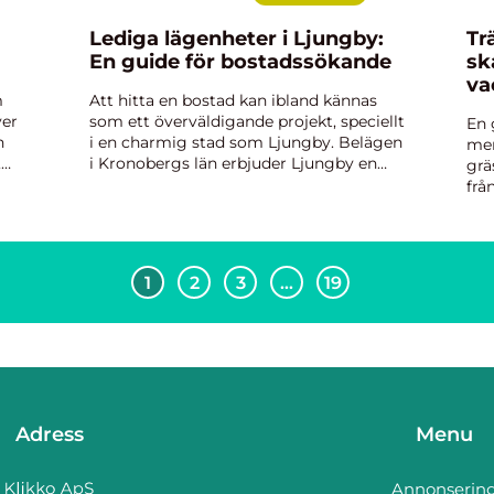
Lediga lägenheter i Ljungby:
Tr
En guide för bostadssökande
sk
va
m
Att hitta en bostad kan ibland kännas
ver
som ett överväldigande projekt, speciellt
En 
n
i en charmig stad som Ljungby. Belägen
mer
,
i Kronobergs län erbjuder Ljungby en
grä
iv,
blandning av modern industri och
frå
naturskön miljö. Här ...
sma
öve
års
1
2
3
…
19
Adress
Menu
Annonserin