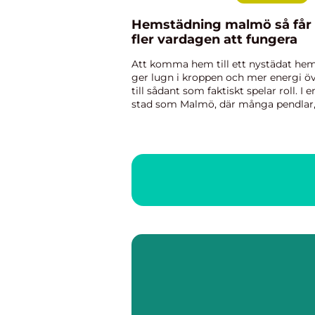
Hemstädning malmö så får
fler vardagen att fungera
Att komma hem till ett nystädat he
ger lugn i kroppen och mer energi ö
till sådant som faktiskt spelar roll. I e
stad som Malmö, där många pendlar
jobbar skift eller har intensiva familjel
blir hemstädning ofta det som skjuts
upp. Samtidigt ...