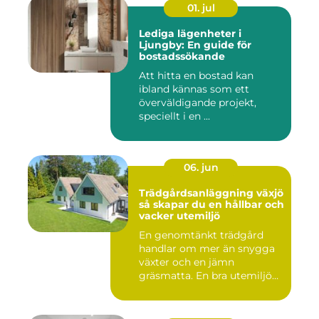
01. jul
Lediga lägenheter i
Ljungby: En guide för
bostadssökande
Att hitta en bostad kan
ibland kännas som ett
överväldigande projekt,
speciellt i en ...
06. jun
Trädgårdsanläggning växjö
så skapar du en hållbar och
vacker utemiljö
En genomtänkt trädgård
handlar om mer än snygga
växter och en jämn
gräsmatta. En bra utemiljö
är upp...