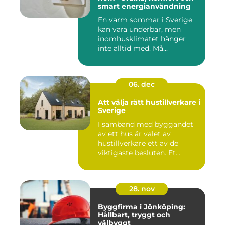
smart energianvändning
En varm sommar i Sverige
kan vara underbar, men
inomhusklimatet hänger
inte alltid med. Må...
06. dec
Att välja rätt hustillverkare i
Sverige
I samband med byggandet
av ett hus är valet av
hustillverkare ett av de
viktigaste besluten. Et...
28. nov
Byggfirma i Jönköping:
Hållbart, tryggt och
välbyggt