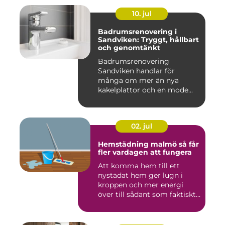
10. jul
Badrumsrenovering i
Sandviken: Tryggt, hållbart
och genomtänkt
Badrumsrenovering
Sandviken handlar för
många om mer än nya
kakelplattor och en mode...
02. jul
Hemstädning malmö så får
fler vardagen att fungera
Att komma hem till ett
nystädat hem ger lugn i
kroppen och mer energi
över till sådant som faktiskt
...