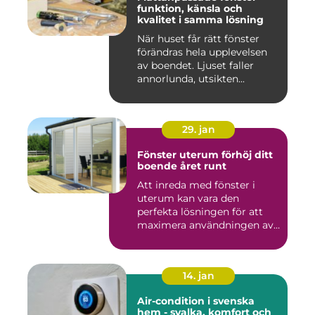
funktion, känsla och
kvalitet i samma lösning
När huset får rätt fönster
förändras hela upplevelsen
av boendet. Ljuset faller
annorlunda, utsikten...
29. jan
Fönster uterum förhöj ditt
boende året runt
Att inreda med fönster i
uterum kan vara den
perfekta lösningen för att
maximera användningen av
ute...
14. jan
Air-condition i svenska
hem - svalka, komfort och