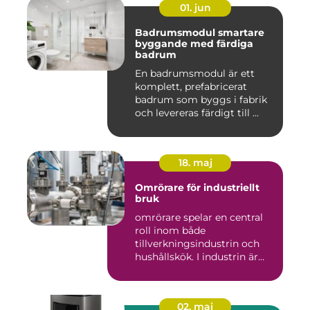
01. jun
Badrumsmodul smartare
byggande med färdiga
badrum
En badrumsmodul är ett
komplett, prefabricerat
badrum som byggs i fabrik
och levereras färdigt till ...
18. maj
Omrörare för industriellt
bruk
omrörare spelar en central
roll inom både
tillverkningsindustrin och
hushållskök. I industrin är
des...
02. maj