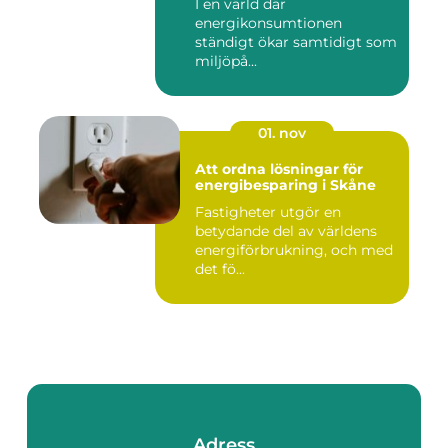
I en värld där
energikonsumtionen
ständigt ökar samtidigt som
miljöpå...
01. nov
Att ordna lösningar för
energibesparing i Skåne
Fastigheter utgör en
betydande del av världens
energiförbrukning, och med
det fö...
Adress