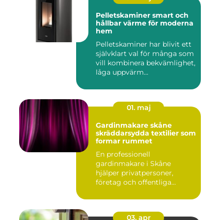
Pelletskaminer smart och
hållbar värme för moderna
hem
Pelletskaminer har blivit ett
självklart val för många som
vill kombinera bekvämlighet,
låga uppvärm...
01. maj
Gardinmakare skåne
skräddarsydda textilier som
formar rummet
En professionell
gardinmakare i Skåne
hjälper privatpersoner,
företag och offentliga
miljöer att ska...
03. apr