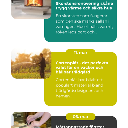
Skorstensrenovering skåne
trygg värme och säkra hus
En skorsten som fungerar
som den ska märks sällan i
vardagen. Huset hålls varmt,
röken leds bort och...
11. mar
Cortenplåt - det perfekta
valet för en vacker och
hållbar trädgård
Cortenplåt har blivit ett
populärt material bland
trädgårdsdesigners och
hemen...
06. mar
Måttanpassade fönster