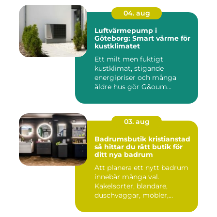
04. aug
Luftvärmepump i
Göteborg: Smart värme för
kustklimatet
Ett milt men fuktigt
kustklimat, stigande
energipriser och många
äldre hus gör G&oum...
03. aug
Badrumsbutik kristianstad
så hittar du rätt butik för
ditt nya badrum
Att planera ett nytt badrum
innebär många val.
Kakelsorter, blandare,
duschväggar, möbler,
belysning...