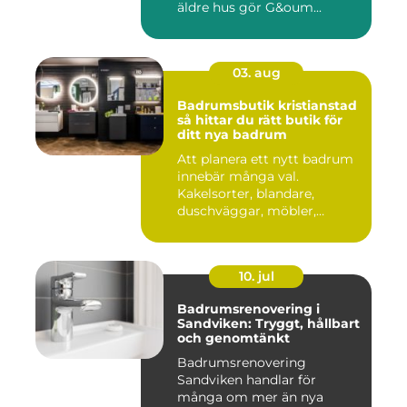
äldre hus gör G&oum...
03. aug
Badrumsbutik kristianstad
så hittar du rätt butik för
ditt nya badrum
Att planera ett nytt badrum
innebär många val.
Kakelsorter, blandare,
duschväggar, möbler,
belysning...
10. jul
Badrumsrenovering i
Sandviken: Tryggt, hållbart
och genomtänkt
Badrumsrenovering
Sandviken handlar för
många om mer än nya