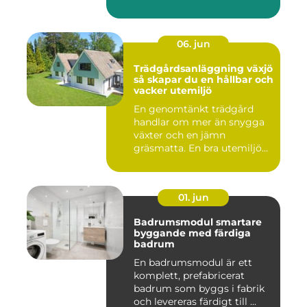
06. jun
Trädgårdsanläggning växjö
så skapar du en hållbar och
vacker utemiljö
En genomtänkt trädgård
handlar om mer än snygga
växter och en jämn
gräsmatta. En bra utemiljö
är upp...
01. jun
Badrumsmodul smartare
byggande med färdiga
badrum
En badrumsmodul är ett
komplett, prefabricerat
badrum som byggs i fabrik
och levereras färdigt till ...