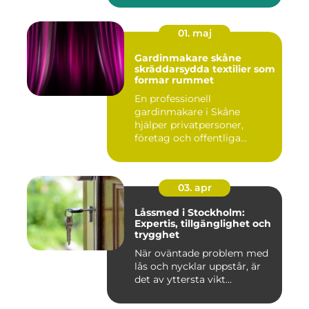
01. maj
Gardinmakare skåne
skräddarsydda textilier som
formar rummet
En professionell
gardinmakare i Skåne
hjälper privatpersoner,
företag och offentliga
miljöer att ska...
03. apr
Låssmed i Stockholm:
Expertis, tillgänglighet och
trygghet
När oväntade problem med
lås och nycklar uppstår, är
det av yttersta vikt...