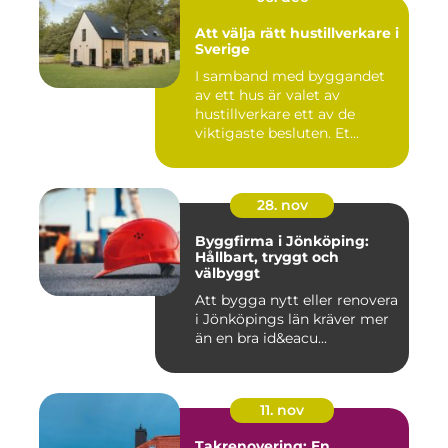
Att välja rätt hustillverkare i
Sverige
I samband med byggandet
av ett hus är valet av
hustillverkare ett av de
viktigaste besluten. Et...
28. nov
Byggfirma i Jönköping:
Hållbart, tryggt och
välbyggt
Att bygga nytt eller renovera
i Jönköpings län kräver mer
än en bra id&eacu...
11. nov
Takrenovering: En