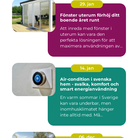
29. jan
Fönster uterum förhöj ditt
boende året runt
Att inreda med fönster i
uterum kan vara den
perfekta lösningen för att
maximera användningen av
ute...
14. jan
Air-condition i svenska
hem - svalka, komfort och
smart energianvändning
En varm sommar i Sverige
kan vara underbar, men
inomhusklimatet hänger
inte alltid med. Må...
06. dec