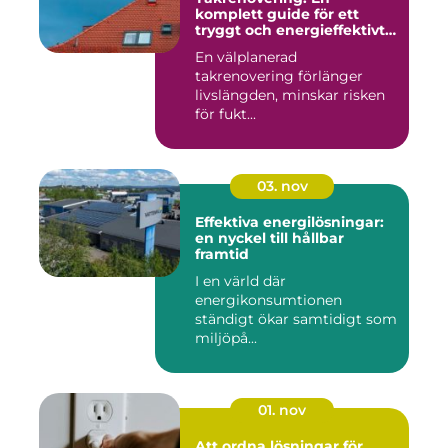
komplett guide för ett
tryggt och energieffektivt
tak
En välplanerad
takrenovering förlänger
livslängden, minskar risken
för fukt...
03. nov
Effektiva energilösningar:
en nyckel till hållbar
framtid
I en värld där
energikonsumtionen
ständigt ökar samtidigt som
miljöpå...
01. nov
Att ordna lösningar för