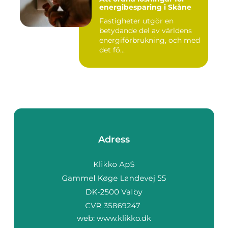
energibesparing i Skåne
Fastigheter utgör en
betydande del av världens
energiförbrukning, och med
det fö...
Adress
web:
www.klikko.dk