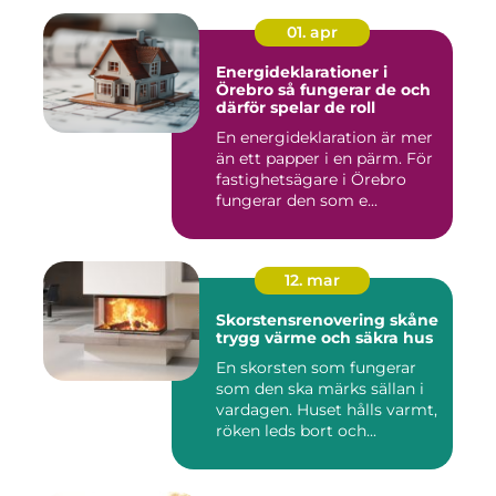
01. apr
Energideklarationer i
Örebro så fungerar de och
därför spelar de roll
En energideklaration är mer
än ett papper i en pärm. För
fastighetsägare i Örebro
fungerar den som e...
12. mar
Skorstensrenovering skåne
trygg värme och säkra hus
En skorsten som fungerar
som den ska märks sällan i
vardagen. Huset hålls varmt,
röken leds bort och...