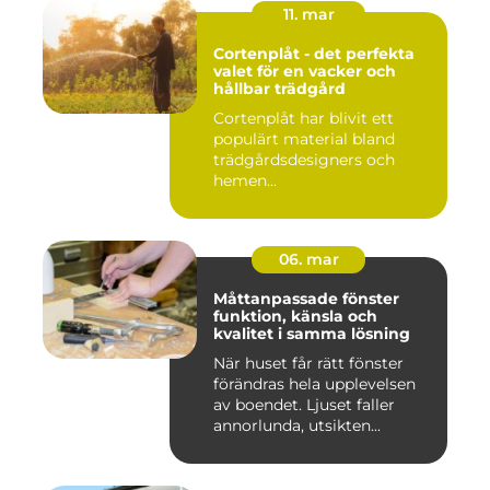
11. mar
Cortenplåt - det perfekta
valet för en vacker och
hållbar trädgård
Cortenplåt har blivit ett
populärt material bland
trädgårdsdesigners och
hemen...
06. mar
Måttanpassade fönster
funktion, känsla och
kvalitet i samma lösning
När huset får rätt fönster
förändras hela upplevelsen
av boendet. Ljuset faller
annorlunda, utsikten...