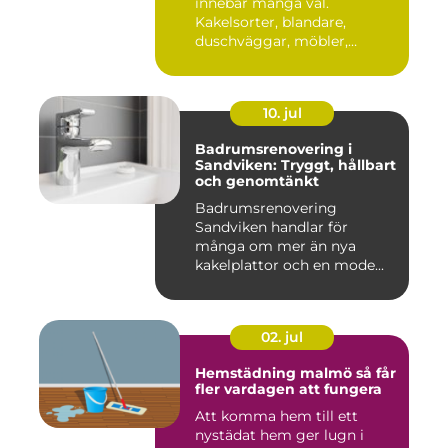
innebär många val.
Kakelsorter, blandare,
duschväggar, möbler,
belysning...
10. jul
Badrumsrenovering i
Sandviken: Tryggt, hållbart
och genomtänkt
Badrumsrenovering
Sandviken handlar för
många om mer än nya
kakelplattor och en mode...
02. jul
Hemstädning malmö så får
fler vardagen att fungera
Att komma hem till ett
nystädat hem ger lugn i