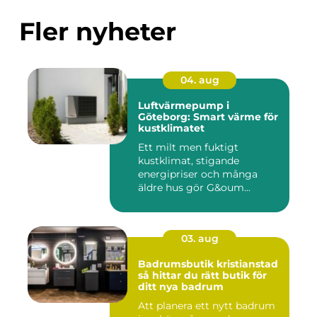
Fler nyheter
04. aug
Luftvärmepump i
Göteborg: Smart värme för
kustklimatet
Ett milt men fuktigt
kustklimat, stigande
energipriser och många
äldre hus gör G&oum...
03. aug
Badrumsbutik kristianstad
så hittar du rätt butik för
ditt nya badrum
Att planera ett nytt badrum