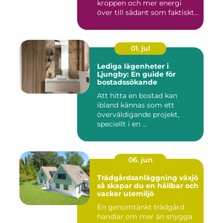
kroppen och mer energi
över till sådant som faktiskt
...
01. jul
Lediga lägenheter i
Ljungby: En guide för
bostadssökande
Att hitta en bostad kan
ibland kännas som ett
överväldigande projekt,
speciellt i en ...
06. jun
Trädgårdsanläggning växjö
så skapar du en hållbar och
vacker utemiljö
En genomtänkt trädgård
handlar om mer än snygga