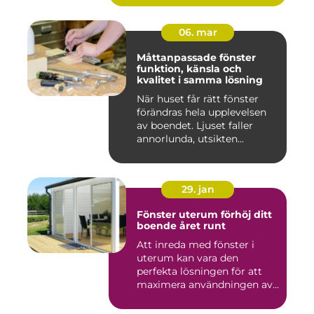
06. mar
Måttanpassade fönster
funktion, känsla och
kvalitet i samma lösning
När huset får rätt fönster
förändras hela upplevelsen
av boendet. Ljuset faller
annorlunda, utsikten...
29. jan
Fönster uterum förhöj ditt
boende året runt
Att inreda med fönster i
uterum kan vara den
perfekta lösningen för att
maximera användningen av
ute...