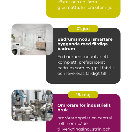
växter och en jämn
gräsmatta. En bra utemiljö
är upp...
01. jun
Badrumsmodul smartare
byggande med färdiga
badrum
En badrumsmodul är ett
komplett, prefabricerat
badrum som byggs i fabrik
och levereras färdigt till ...
18. maj
Omrörare för industriellt
bruk
omrörare spelar en central
roll inom både
tillverkningsindustrin och