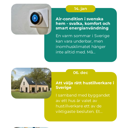
14. jan
Air-condition i svenska
hem - svalka, komfort och
smart energianvändning
En varm sommar i Sverige
kan vara underbar, men
inomhusklimatet hänger
inte alltid med. Må...
06. dec
Att välja rätt hustillverkare i
Sverige
I samband med byggandet
av ett hus är valet av
hustillverkare ett av de
viktigaste besluten. Et...