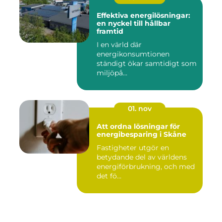
Effektiva energilösningar:
en nyckel till hållbar
framtid
I en värld där
energikonsumtionen
ständigt ökar samtidigt som
miljöpå...
01. nov
Att ordna lösningar för
energibesparing i Skåne
Fastigheter utgör en
betydande del av världens
energiförbrukning, och med
det fö...