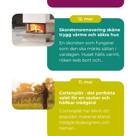
12. mar
Skorstensrenovering skåne
trygg värme och säkra hus
En skorsten som fungerar
som den ska märks sällan i
vardagen. Huset hålls varmt,
röken leds bort och...
11. mar
Cortenplåt - det perfekta
valet för en vacker och
hållbar trädgård
Cortenplåt har blivit ett
populärt material bland
trädgårdsdesigners och
hemen...