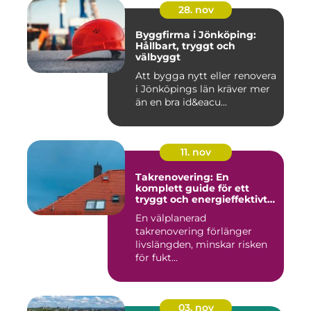
28. nov
Byggfirma i Jönköping:
Hållbart, tryggt och
välbyggt
Att bygga nytt eller renovera
i Jönköpings län kräver mer
än en bra id&eacu...
11. nov
Takrenovering: En
komplett guide för ett
tryggt och energieffektivt
tak
En välplanerad
takrenovering förlänger
livslängden, minskar risken
för fukt...
03. nov