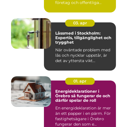
företag och offentliga
miljöer att ska...
03. apr
Låssmed i Stockholm:
Expertis, tillgänglighet och
trygghet
När oväntade problem med
lås och nycklar uppstår, är
det av yttersta vikt...
01. apr
Energideklarationer i
Örebro så fungerar de och
därför spelar de roll
En energideklaration är mer
än ett papper i en pärm. För
fastighetsägare i Örebro
fungerar den som e...