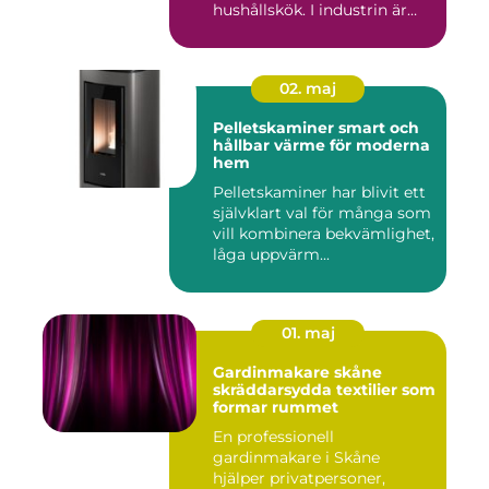
hushållskök. I industrin är
des...
02. maj
Pelletskaminer smart och
hållbar värme för moderna
hem
Pelletskaminer har blivit ett
självklart val för många som
vill kombinera bekvämlighet,
låga uppvärm...
01. maj
Gardinmakare skåne
skräddarsydda textilier som
formar rummet
En professionell
gardinmakare i Skåne
hjälper privatpersoner,