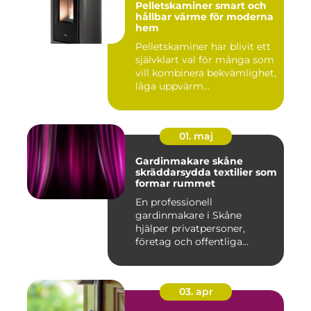
Pelletskaminer smart och
hållbar värme för moderna
hem
Pelletskaminer har blivit ett
självklart val för många som
vill kombinera bekvämlighet,
låga uppvärm...
01. maj
Gardinmakare skåne
skräddarsydda textilier som
formar rummet
En professionell
gardinmakare i Skåne
hjälper privatpersoner,
företag och offentliga
miljöer att ska...
03. apr