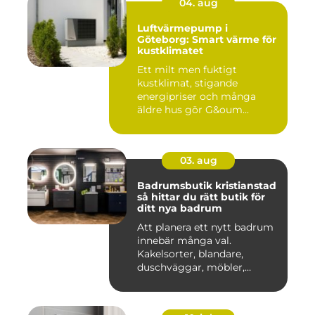
04. aug
Luftvärmepump i
Göteborg: Smart värme för
kustklimatet
Ett milt men fuktigt
kustklimat, stigande
energipriser och många
äldre hus gör G&oum...
03. aug
Badrumsbutik kristianstad
så hittar du rätt butik för
ditt nya badrum
Att planera ett nytt badrum
innebär många val.
Kakelsorter, blandare,
duschväggar, möbler,
belysning...