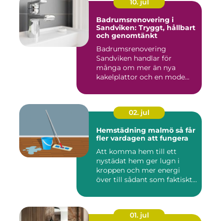
10. jul
Badrumsrenovering i
Sandviken: Tryggt, hållbart
och genomtänkt
Badrumsrenovering
Sandviken handlar för
många om mer än nya
kakelplattor och en mode...
02. jul
Hemstädning malmö så får
fler vardagen att fungera
Att komma hem till ett
nystädat hem ger lugn i
kroppen och mer energi
över till sådant som faktiskt
...
01. jul