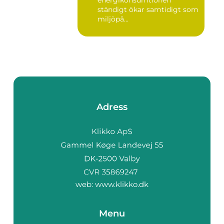
energikonsumtionen
ständigt ökar samtidigt som
miljöpå...
Adress
web:
www.klikko.dk
Menu