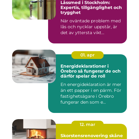
Låssmed i Stockholm:
Expertis, tillgänglighet och
trygghet
När oväntade problem med
lås och nycklar uppstår, är
det av yttersta vikt...
01. apr
Energideklarationer i
Örebro så fungerar de och
därför spelar de roll
En energideklaration är mer
än ett papper i en pärm. För
fastighetsägare i Örebro
fungerar den som e...
12. mar
Skorstensrenovering skåne