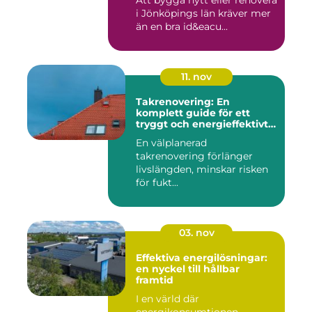
Att bygga nytt eller renovera
i Jönköpings län kräver mer
än en bra id&eacu...
11. nov
Takrenovering: En
komplett guide för ett
tryggt och energieffektivt
tak
En välplanerad
takrenovering förlänger
livslängden, minskar risken
för fukt...
03. nov
Effektiva energilösningar:
en nyckel till hållbar
framtid
I en värld där