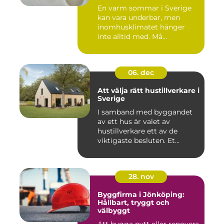
En varm sommar i Sverige
kan vara underbar, men
inomhusklimatet hänger
inte alltid med. Må...
06. dec
Att välja rätt hustillverkare i
Sverige
I samband med byggandet
av ett hus är valet av
hustillverkare ett av de
viktigaste besluten. Et...
28. nov
Byggfirma i Jönköping:
Hållbart, tryggt och
välbyggt