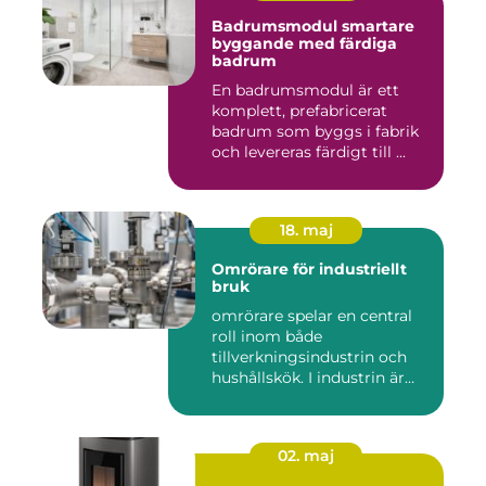
Badrumsmodul smartare
byggande med färdiga
badrum
En badrumsmodul är ett
komplett, prefabricerat
badrum som byggs i fabrik
och levereras färdigt till ...
18. maj
Omrörare för industriellt
bruk
omrörare spelar en central
roll inom både
tillverkningsindustrin och
hushållskök. I industrin är
des...
02. maj