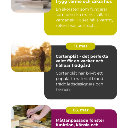
trygg värme och säkra hus
En skorsten som fungerar
som den ska märks sällan i
vardagen. Huset hålls varmt,
röken leds bort och...
11. mar
Cortenplåt - det perfekta
valet för en vacker och
hållbar trädgård
Cortenplåt har blivit ett
populärt material bland
trädgårdsdesigners och
hemen...
06. mar
Måttanpassade fönster
funktion, känsla och