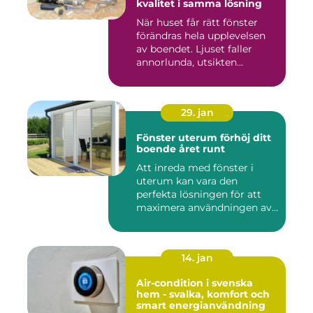
kvalitet i samma lösning
När huset får rätt fönster
förändras hela upplevelsen
av boendet. Ljuset faller
annorlunda, utsikten...
29. jan
Fönster uterum förhöj ditt
boende året runt
Att inreda med fönster i
uterum kan vara den
perfekta lösningen för att
maximera användningen av
ute...
14. jan
Air-condition i svenska
hem - svalka, komfort och
smart energianvändning