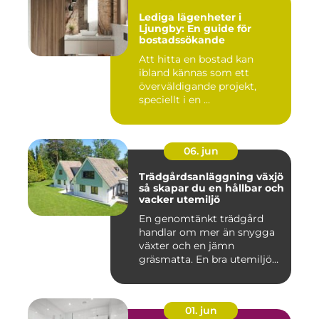
Lediga lägenheter i
Ljungby: En guide för
bostadssökande
Att hitta en bostad kan
ibland kännas som ett
överväldigande projekt,
speciellt i en ...
06. jun
Trädgårdsanläggning växjö
så skapar du en hållbar och
vacker utemiljö
En genomtänkt trädgård
handlar om mer än snygga
växter och en jämn
gräsmatta. En bra utemiljö
är upp...
01. jun