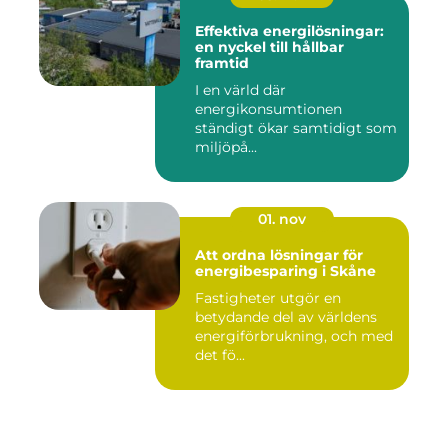
Effektiva energilösningar:
en nyckel till hållbar
framtid
I en värld där
energikonsumtionen
ständigt ökar samtidigt som
miljöpå...
01. nov
Att ordna lösningar för
energibesparing i Skåne
Fastigheter utgör en
betydande del av världens
energiförbrukning, och med
det fö...