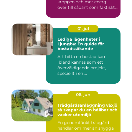
kroppen och mer energi
över till sådant som faktiskt
...
01. jul
Lediga lägenheter i
Ljungby: En guide för
bostadssökande
Att hitta en bostad kan
ibland kännas som ett
överväldigande projekt,
speciellt i en ...
06. jun
Trädgårdsanläggning växjö
så skapar du en hållbar och
vacker utemiljö
En genomtänkt trädgård
handlar om mer än snygga