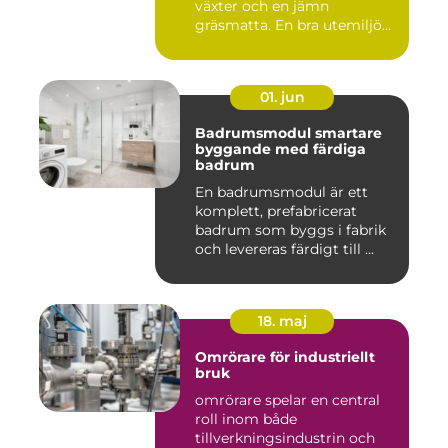
växter och en jämn
gräsmatta. En bra utemiljö
är upp...
01. jun
Badrumsmodul smartare
byggande med färdiga
badrum
En badrumsmodul är ett
komplett, prefabricerat
badrum som byggs i fabrik
och levereras färdigt till ...
18. maj
Omrörare för industriellt
bruk
omrörare spelar en central
roll inom både
tillverkningsindustrin och