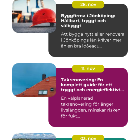
28. nov
Byggfirma i Jönköping:
Hållbart, tryggt och
välbyggt
Att bygga nytt eller renovera
i Jönköpings län kräver mer
än en bra id&eacu...
11. nov
Takrenovering: En
komplett guide för ett
tryggt och energieffektivt
tak
En välplanerad
takrenovering förlänger
livslängden, minskar risken
för fukt...
03. nov