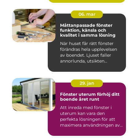
06. mar
Måttanpassade fönster
funktion, känsla och
kvalitet i samma lösning
När huset får rätt fönster
förändras hela upplevelsen
av boendet. Ljuset faller
annorlunda, utsikten...
29. jan
Fönster uterum förhöj ditt
boende året runt
Att inreda med fönster i
uterum kan vara den
perfekta lösningen för att
maximera användningen av
ute...