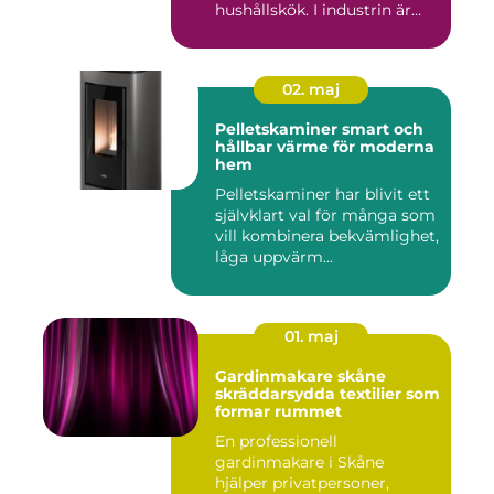
hushållskök. I industrin är
des...
02. maj
Pelletskaminer smart och
hållbar värme för moderna
hem
Pelletskaminer har blivit ett
självklart val för många som
vill kombinera bekvämlighet,
låga uppvärm...
01. maj
Gardinmakare skåne
skräddarsydda textilier som
formar rummet
En professionell
gardinmakare i Skåne
hjälper privatpersoner,