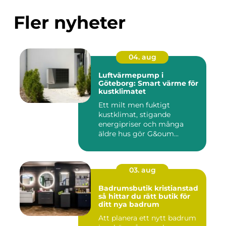
Fler nyheter
04. aug
Luftvärmepump i
Göteborg: Smart värme för
kustklimatet
Ett milt men fuktigt
kustklimat, stigande
energipriser och många
äldre hus gör G&oum...
03. aug
Badrumsbutik kristianstad
så hittar du rätt butik för
ditt nya badrum
Att planera ett nytt badrum