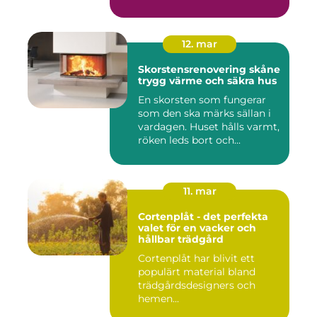
12. mar
Skorstensrenovering skåne
trygg värme och säkra hus
En skorsten som fungerar
som den ska märks sällan i
vardagen. Huset hålls varmt,
röken leds bort och...
11. mar
Cortenplåt - det perfekta
valet för en vacker och
hållbar trädgård
Cortenplåt har blivit ett
populärt material bland
trädgårdsdesigners och
hemen...