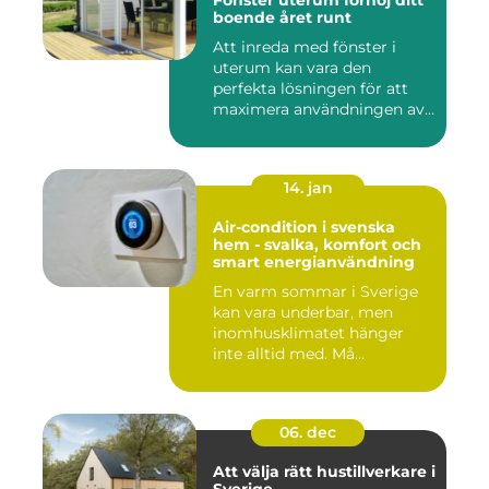
Fönster uterum förhöj ditt
boende året runt
Att inreda med fönster i
uterum kan vara den
perfekta lösningen för att
maximera användningen av
ute...
14. jan
Air-condition i svenska
hem - svalka, komfort och
smart energianvändning
En varm sommar i Sverige
kan vara underbar, men
inomhusklimatet hänger
inte alltid med. Må...
06. dec
Att välja rätt hustillverkare i