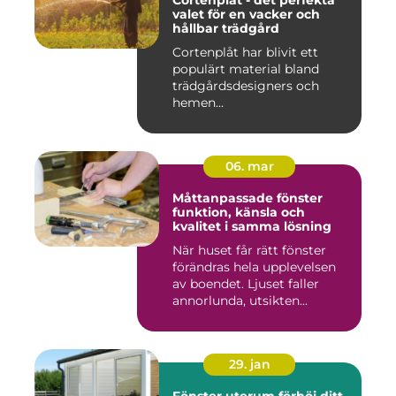
Cortenplåt - det perfekta
valet för en vacker och
hållbar trädgård
Cortenplåt har blivit ett
populärt material bland
trädgårdsdesigners och
hemen...
06. mar
Måttanpassade fönster
funktion, känsla och
kvalitet i samma lösning
När huset får rätt fönster
förändras hela upplevelsen
av boendet. Ljuset faller
annorlunda, utsikten...
29. jan