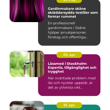
Gardinmakare skåne
skräddarsydda textilier som
formar rummet
En professionell
gardinmakare i Skåne
hjälper privatpersoner,
företag och offentliga
miljöer att ska...
03. apr
Låssmed i Stockholm:
Expertis, tillgänglighet och
trygghet
När oväntade problem med
lås och nycklar uppstår, är
det av yttersta vikt...
01. apr