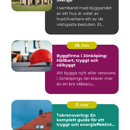
Sverige
I samband med byggandet
av ett hus är valet av
hustillverkare ett av de
viktigaste besluten. Et...
28. nov
Byggfirma i Jönköping:
Hållbart, tryggt och
välbyggt
Att bygga nytt eller renovera
i Jönköpings län kräver mer
än en bra id&eacu...
11. nov
Takrenovering: En
komplett guide för ett
tryggt och energieffektivt
tak