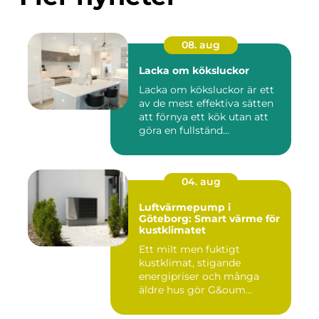
08. aug
Lacka om köksluckor
Lacka om köksluckor är ett
av de mest effektiva sätten
att förnya ett kök utan att
göra en fullständ...
04. aug
Luftvärmepump i
Göteborg: Smart värme för
kustklimatet
Ett milt men fuktigt
kustklimat, stigande
energipriser och många
äldre hus gör G&oum...