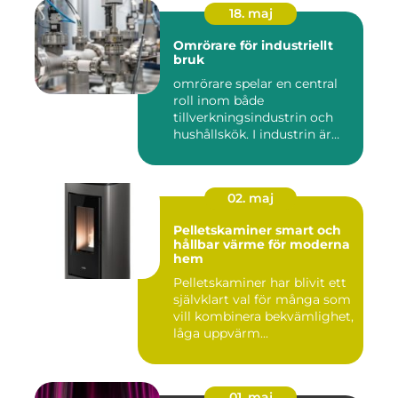
18. maj
Omrörare för industriellt
bruk
omrörare spelar en central
roll inom både
tillverkningsindustrin och
hushållskök. I industrin är
des...
02. maj
Pelletskaminer smart och
hållbar värme för moderna
hem
Pelletskaminer har blivit ett
självklart val för många som
vill kombinera bekvämlighet,
låga uppvärm...
01. maj