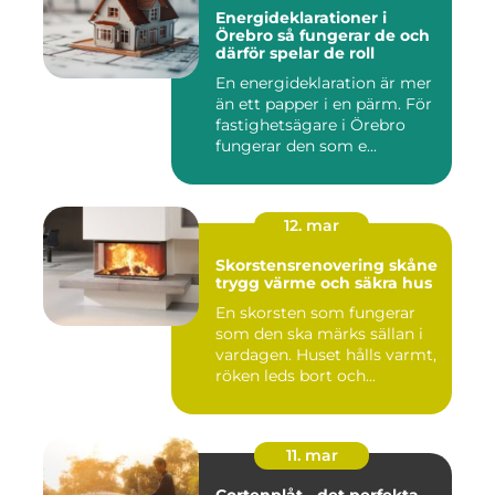
Energideklarationer i
Örebro så fungerar de och
därför spelar de roll
En energideklaration är mer
än ett papper i en pärm. För
fastighetsägare i Örebro
fungerar den som e...
12. mar
Skorstensrenovering skåne
trygg värme och säkra hus
En skorsten som fungerar
som den ska märks sällan i
vardagen. Huset hålls varmt,
röken leds bort och...
11. mar