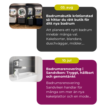
03. aug
Badrumsbutik kristianstad
så hittar du rätt butik för
ditt nya badrum
Att planera ett nytt badrum
innebär många val.
Kakelsorter, blandare,
duschväggar, möbler,
belysning...
10. jul
Badrumsrenovering i
Sandviken: Tryggt, hållbart
och genomtänkt
Badrumsrenovering
Sandviken handlar för
många om mer än nya
kakelplattor och en mode...