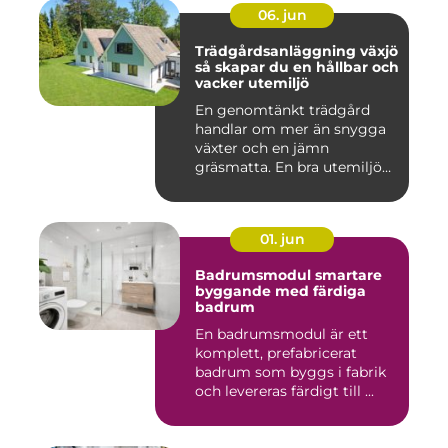
06. jun
Trädgårdsanläggning växjö
så skapar du en hållbar och
vacker utemiljö
En genomtänkt trädgård
handlar om mer än snygga
växter och en jämn
gräsmatta. En bra utemiljö
är upp...
01. jun
Badrumsmodul smartare
byggande med färdiga
badrum
En badrumsmodul är ett
komplett, prefabricerat
badrum som byggs i fabrik
och levereras färdigt till ...