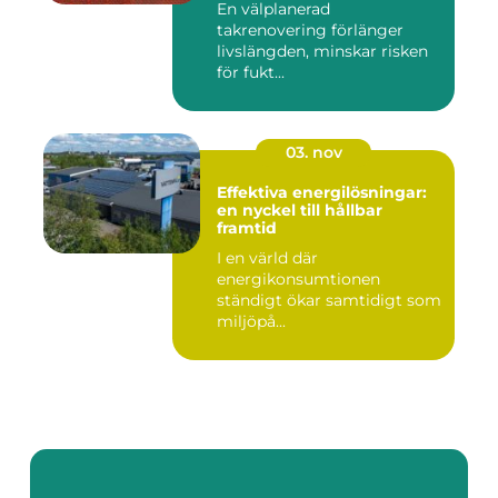
En välplanerad
takrenovering förlänger
livslängden, minskar risken
för fukt...
03. nov
Effektiva energilösningar:
en nyckel till hållbar
framtid
I en värld där
energikonsumtionen
ständigt ökar samtidigt som
miljöpå...