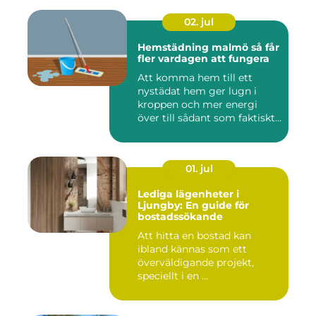
02. jul
Hemstädning malmö så får
fler vardagen att fungera
Att komma hem till ett
nystädat hem ger lugn i
kroppen och mer energi
över till sådant som faktiskt
...
01. jul
Lediga lägenheter i
Ljungby: En guide för
bostadssökande
Att hitta en bostad kan
ibland kännas som ett
överväldigande projekt,
speciellt i en ...