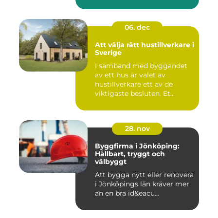
06. dec
Att välja rätt hustillverkare i
Sverige
I samband med byggandet
av ett hus är valet av
hustillverkare ett av de
viktigaste besluten. Et...
28. nov
Byggfirma i Jönköping:
Hållbart, tryggt och
välbyggt
Att bygga nytt eller renovera
i Jönköpings län kräver mer
än en bra id&eacu...