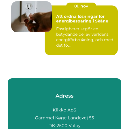
01. nov
Att ordna lösningar för
energibesparing i Skåne
Fastigheter utgör en
betydande del av världens
energiförbrukning, och med
det fö...
Adress