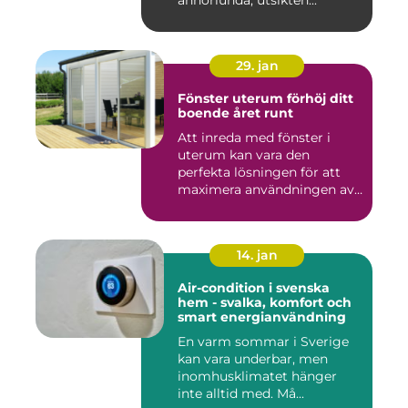
annorlunda, utsikten...
29. jan
Fönster uterum förhöj ditt
boende året runt
Att inreda med fönster i
uterum kan vara den
perfekta lösningen för att
maximera användningen av
ute...
14. jan
Air-condition i svenska
hem - svalka, komfort och
smart energianvändning
En varm sommar i Sverige
kan vara underbar, men
inomhusklimatet hänger
inte alltid med. Må...