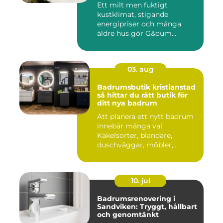
Ett milt men fuktigt
kustklimat, stigande
energipriser och många
äldre hus gör G&oum...
03. aug
Badrumsbutik kristianstad
så hittar du rätt butik för
ditt nya badrum
Att planera ett nytt badrum
innebär många val.
Kakelsorter, blandare,
duschväggar, möbler,
belysning...
10. jul
Badrumsrenovering i
Sandviken: Tryggt, hållbart
och genomtänkt