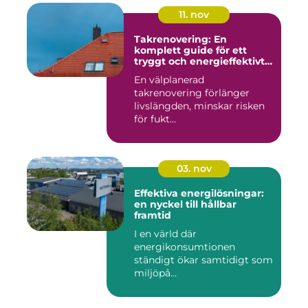
11. nov
Takrenovering: En
komplett guide för ett
tryggt och energieffektivt
tak
En välplanerad
takrenovering förlänger
livslängden, minskar risken
för fukt...
03. nov
Effektiva energilösningar:
en nyckel till hållbar
framtid
I en värld där
energikonsumtionen
ständigt ökar samtidigt som
miljöpå...