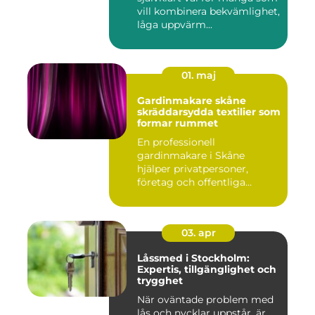
vill kombinera bekvämlighet,
låga uppvärm...
01. maj
Gardinmakare skåne
skräddarsydda textilier som
formar rummet
En professionell
gardinmakare i Skåne
hjälper privatpersoner,
företag och offentliga
miljöer att ska...
03. apr
Låssmed i Stockholm:
Expertis, tillgänglighet och
trygghet
När oväntade problem med
lås och nycklar uppstår, är