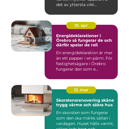
det av yttersta vikt...
01. apr
Energideklarationer i
Örebro så fungerar de och
därför spelar de roll
En energideklaration är mer
än ett papper i en pärm. För
fastighetsägare i Örebro
fungerar den som e...
12. mar
Skorstensrenovering skåne
trygg värme och säkra hus
En skorsten som fungerar
som den ska märks sällan i
vardagen. Huset hålls varmt,