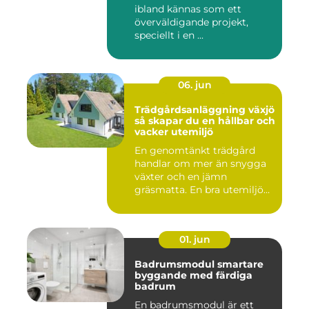
ibland kännas som ett
överväldigande projekt,
speciellt i en ...
06. jun
Trädgårdsanläggning växjö
så skapar du en hållbar och
vacker utemiljö
En genomtänkt trädgård
handlar om mer än snygga
växter och en jämn
gräsmatta. En bra utemiljö
är upp...
01. jun
Badrumsmodul smartare
byggande med färdiga
badrum
En badrumsmodul är ett