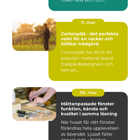
röken leds bort och...
11. mar
Cortenplåt - det perfekta
valet för en vacker och
hållbar trädgård
Cortenplåt har blivit ett
populärt material bland
trädgårdsdesigners och
hemen...
06. mar
Måttanpassade fönster
funktion, känsla och
kvalitet i samma lösning
När huset får rätt fönster
förändras hela upplevelsen
av boendet. Ljuset faller