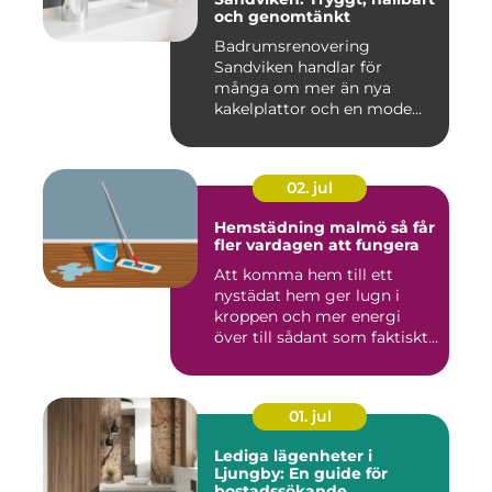
och genomtänkt
Badrumsrenovering
Sandviken handlar för
många om mer än nya
kakelplattor och en mode...
02. jul
Hemstädning malmö så får
fler vardagen att fungera
Att komma hem till ett
nystädat hem ger lugn i
kroppen och mer energi
över till sådant som faktiskt
...
01. jul
Lediga lägenheter i
Ljungby: En guide för
bostadssökande