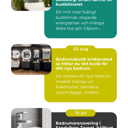
kustklimatet
Ett milt men fuktigt
kustklimat, stigande
energipriser och många
äldre hus gör G&oum...
03. aug
Badrumsbutik kristianstad
så hittar du rätt butik för
ditt nya badrum
Att planera ett nytt badrum
innebär många val.
Kakelsorter, blandare,
duschväggar, möbler,
belysning...
10. jul
Badrumsrenovering i
Sandviken: Tryggt, hållbart