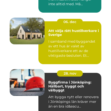
inte alltid med. Må...
06. dec
Att välja rätt hustillverkare i
Sverige
I samband med byggandet
av ett hus är valet av
hustillverkare ett av de
viktigaste besluten. Et...
28. nov
Byggfirma i Jönköping:
Hållbart, tryggt och
välbyggt
Att bygga nytt eller renovera
i Jönköpings län kräver mer
än en bra id&eacu...