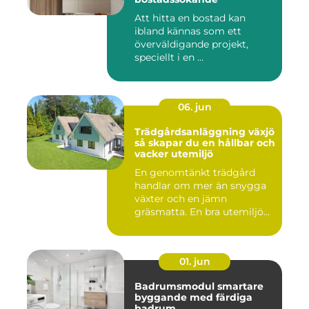
Att hitta en bostad kan
ibland kännas som ett
överväldigande projekt,
speciellt i en ...
06. jun
Trädgårdsanläggning växjö
så skapar du en hållbar och
vacker utemiljö
En genomtänkt trädgård
handlar om mer än snygga
växter och en jämn
gräsmatta. En bra utemiljö
är upp...
01. jun
Badrumsmodul smartare
byggande med färdiga
badrum