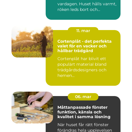
vardagen. Huset hålls varmt,
röken leds bort och...
11. mar
Cortenplåt - det perfekta
valet för en vacker och
hållbar trädgård
Cortenplåt har blivit ett
populärt material bland
trädgårdsdesigners och
hemen...
06. mar
Måttanpassade fönster
funktion, känsla och
kvalitet i samma lösning
När huset får rätt fönster
förändras hela upplevelsen