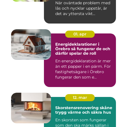
När oväntade problem med
lås och nycklar uppstår, är
det av yttersta vikt...
01. apr
Energideklarationer i
Örebro så fungerar de och
därför spelar de roll
En energideklaration är mer
än ett papper i en pärm. För
fastighetsägare i Örebro
fungerar den som e...
12. mar
Skorstensrenovering skåne
trygg värme och säkra hus
En skorsten som fungerar
som den ska märks sällan i