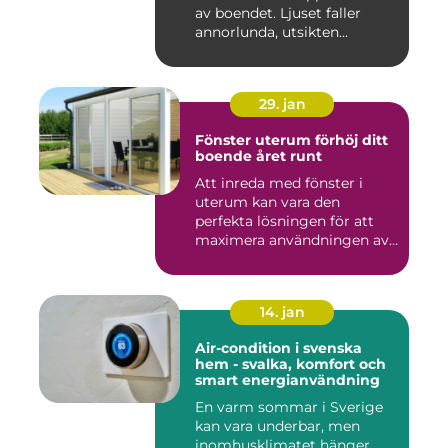
av boendet. Ljuset faller
annorlunda, utsikten...
29. jan
Fönster uterum förhöj ditt
boende året runt
Att inreda med fönster i
uterum kan vara den
perfekta lösningen för att
maximera användningen av
ute...
14. jan
Air-condition i svenska
hem - svalka, komfort och
smart energianvändning
En varm sommar i Sverige
kan vara underbar, men
inomhusklimatet hänger