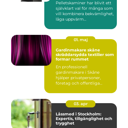
Pelletskaminer har blivit ett
självklart val för många som
vill kombinera bekvämlighet,
låga uppvärm...
01. maj
Gardinmakare skåne
skräddarsydda textilier som
formar rummet
En professionell
gardinmakare i Skåne
hjälper privatpersoner,
företag och offentliga
miljöer att ska...
03. apr
Låssmed i Stockholm:
Expertis, tillgänglighet och
trygghet