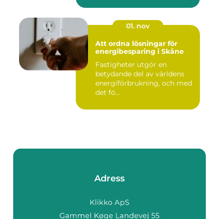
01. nov
Att ordna lösningar för
energibesparing i Skåne
Fastigheter utgör en
betydande del av världens
energiförbrukning, och med
det fö...
Adress