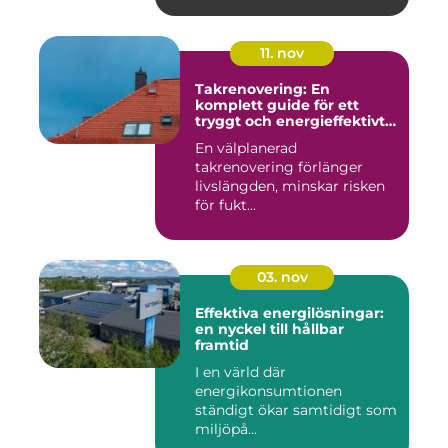
11. nov
Takrenovering: En
komplett guide för ett
tryggt och energieffektivt
tak
En välplanerad
takrenovering förlänger
livslängden, minskar risken
för fukt...
03. nov
Effektiva energilösningar:
en nyckel till hållbar
framtid
I en värld där
energikonsumtionen
ständigt ökar samtidigt som
miljöpå...