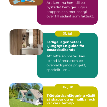
Att komma hem till ett
nystädat hem ger lugn i
kroppen och mer energi
över till sådant som faktiskt
...
01. jul
Lediga lägenheter i
Ljungby: En guide för
bostadssökande
Att hitta en bostad kan
ibland kännas som ett
överväldigande projekt,
speciellt i en ...
06. jun
Trädgårdsanläggning växjö
så skapar du en hållbar och
vacker utemiljö