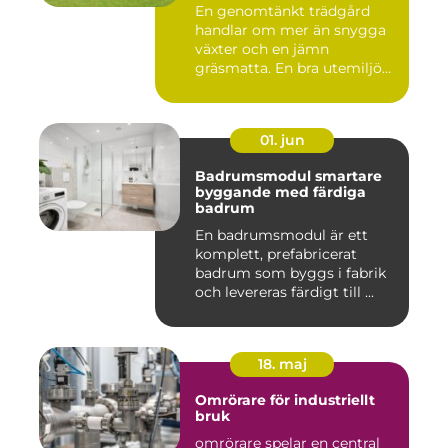
En genomtänkt trädgård
handlar om mer än snygga
växter och en jämn
gräsmatta. En bra utemiljö
är upp...
01. jun
Badrumsmodul smartare
byggande med färdiga
badrum
En badrumsmodul är ett
komplett, prefabricerat
badrum som byggs i fabrik
och levereras färdigt till ...
18. maj
Omrörare för industriellt
bruk
omrörare spelar en central