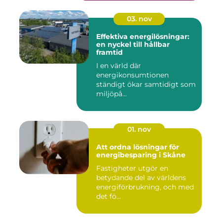
03. nov
Effektiva energilösningar:
en nyckel till hållbar
framtid
I en värld där
energikonsumtionen
ständigt ökar samtidigt som
miljöpå...
01. nov
Att ordna lösningar för
energibesparing i Skåne
Fastigheter utgör en
betydande del av världens
energiförbrukning, och med
det fö...