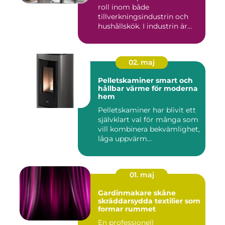
roll inom både
tillverkningsindustrin och
hushållskök. I industrin är
des...
02. maj
Pelletskaminer smart och
hållbar värme för moderna
hem
Pelletskaminer har blivit ett
självklart val för många som
vill kombinera bekvämlighet,
låga uppvärm...
01. maj
Gardinmakare skåne
skräddarsydda textilier som
formar rummet
En professionell