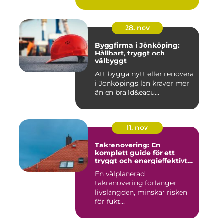
28. nov
Byggfirma i Jönköping:
Hållbart, tryggt och
välbyggt
Att bygga nytt eller renovera
i Jönköpings län kräver mer
än en bra id&eacu...
11. nov
Takrenovering: En
komplett guide för ett
tryggt och energieffektivt
tak
En välplanerad
takrenovering förlänger
livslängden, minskar risken
för fukt...