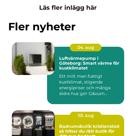
Läs fler inlägg här
Fler nyheter
04. aug
Luftvärmepump i
Göteborg: Smart värme för
kustklimatet
Ett milt men fuktigt
kustklimat, stigande
energipriser och många
äldre hus gör G&oum...
03. aug
Badrumsbutik kristianstad
så hittar du rätt butik för
ditt nya badrum