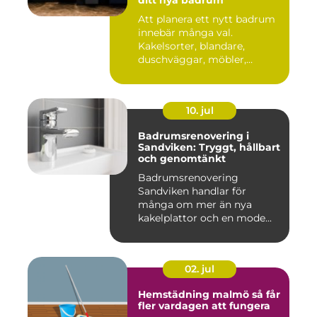
Att planera ett nytt badrum
innebär många val.
Kakelsorter, blandare,
duschväggar, möbler,
belysning...
10. jul
Badrumsrenovering i
Sandviken: Tryggt, hållbart
och genomtänkt
Badrumsrenovering
Sandviken handlar för
många om mer än nya
kakelplattor och en mode...
02. jul
Hemstädning malmö så får
fler vardagen att fungera