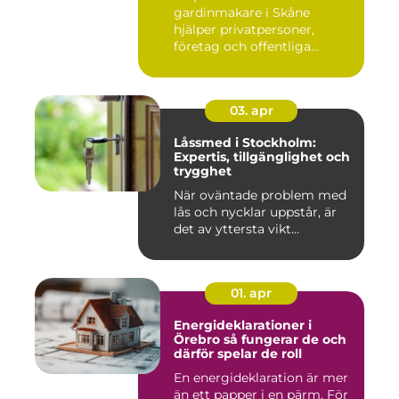
gardinmakare i Skåne
hjälper privatpersoner,
företag och offentliga
miljöer att ska...
03. apr
Låssmed i Stockholm:
Expertis, tillgänglighet och
trygghet
När oväntade problem med
lås och nycklar uppstår, är
det av yttersta vikt...
01. apr
Energideklarationer i
Örebro så fungerar de och
därför spelar de roll
En energideklaration är mer
än ett papper i en pärm. För