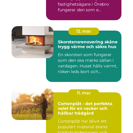
fastighetsägare i Örebro
fungerar den som e...
12. mar
Skorstensrenovering skåne
trygg värme och säkra hus
En skorsten som fungerar
som den ska märks sällan i
vardagen. Huset hålls varmt,
röken leds bort och...
11. mar
Cortenplåt - det perfekta
valet för en vacker och
hållbar trädgård
Cortenplåt har blivit ett
populärt material bland
trädgårdsdesigners och