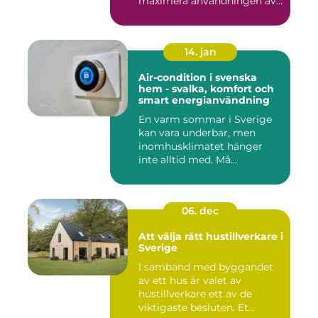
maximera användningen av
ute...
14. jan
Air-condition i svenska
hem - svalka, komfort och
smart energianvändning
En varm sommar i Sverige
kan vara underbar, men
inomhusklimatet hänger
inte alltid med. Må...
06. dec
Att välja rätt hustillverkare i
Sverige
I samband med byggandet
av ett hus är valet av
hustillverkare ett av de
viktigaste besluten. Et...