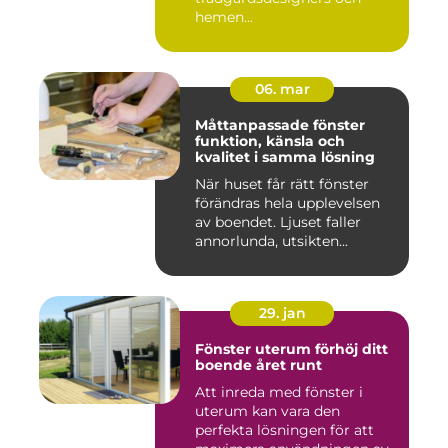
hemen...
06. mar
Måttanpassade fönster
funktion, känsla och
kvalitet i samma lösning
När huset får rätt fönster
förändras hela upplevelsen
av boendet. Ljuset faller
annorlunda, utsikten...
29. jan
Fönster uterum förhöj ditt
boende året runt
Att inreda med fönster i
uterum kan vara den
perfekta lösningen för att