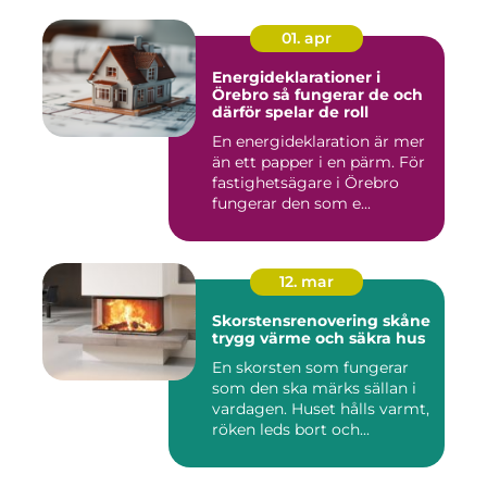
01. apr
Energideklarationer i
Örebro så fungerar de och
därför spelar de roll
En energideklaration är mer
än ett papper i en pärm. För
fastighetsägare i Örebro
fungerar den som e...
12. mar
Skorstensrenovering skåne
trygg värme och säkra hus
En skorsten som fungerar
som den ska märks sällan i
vardagen. Huset hålls varmt,
röken leds bort och...