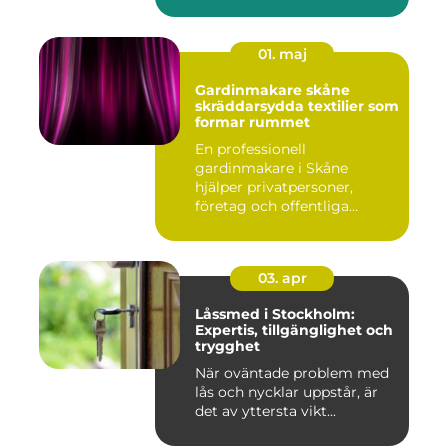
01. maj
Gardinmakare skåne
skräddarsydda textilier som
formar rummet
En professionell
gardinmakare i Skåne
hjälper privatpersoner,
företag och offentliga
miljöer att ska...
03. apr
Låssmed i Stockholm:
Expertis, tillgänglighet och
trygghet
När oväntade problem med
lås och nycklar uppstår, är
det av yttersta vikt...