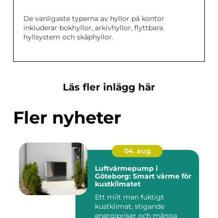
De vanligaste typerna av hyllor på kontor
inkluderar bokhyllor, arkivhyllor, flyttbara
hyllsystem och skåphyllor.
Läs fler inlägg här
Fler nyheter
04. aug
Luftvärmepump i
Göteborg: Smart värme för
kustklimatet
Ett milt men fuktigt
kustklimat, stigande
energipriser och många