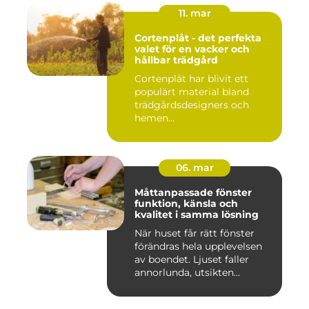
11. mar
Cortenplåt - det perfekta
valet för en vacker och
hållbar trädgård
Cortenplåt har blivit ett
populärt material bland
trädgårdsdesigners och
hemen...
06. mar
Måttanpassade fönster
funktion, känsla och
kvalitet i samma lösning
När huset får rätt fönster
förändras hela upplevelsen
av boendet. Ljuset faller
annorlunda, utsikten...