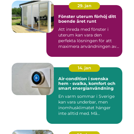
29. jan
Fönster uterum förhöj ditt
boende året runt
Att inreda med fönster i
uterum kan vara den
perfekta lösningen för att
maximera användningen av
ute...
14. jan
Air-condition i svenska
hem - svalka, komfort och
smart energianvändning
En varm sommar i Sverige
kan vara underbar, men
inomhusklimatet hänger
inte alltid med. Må...