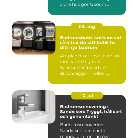
äldre hus gör G&oum...
03. aug
Badrumsbutik kristianstad
så hittar du rätt butik för
ditt nya badrum
Att planera ett nytt badrum
innebär många val.
Kakelsorter, blandare,
duschväggar, möbler,
belysning...
10. jul
Badrumsrenovering i
Sandviken: Tryggt, hållbart
och genomtänkt
Badrumsrenovering
Sandviken handlar för
många om mer än nya