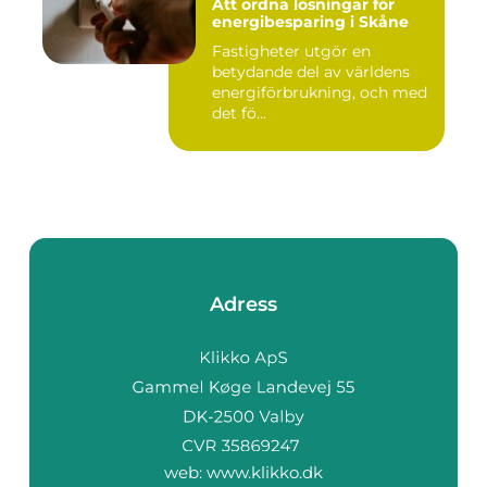
Att ordna lösningar för
energibesparing i Skåne
Fastigheter utgör en
betydande del av världens
energiförbrukning, och med
det fö...
Adress
web:
www.klikko.dk