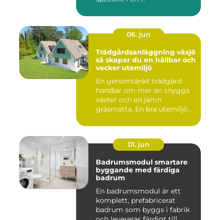
06. jun
Trädgårdsanläggning växjö
så skapar du en hållbar och
vacker utemiljö
En genomtänkt trädgård
handlar om mer än snygga
växter och en jämn
gräsmatta. En bra utemiljö
är upp...
01. jun
Badrumsmodul smartare
byggande med färdiga
badrum
En badrumsmodul är ett
komplett, prefabricerat
badrum som byggs i fabrik
och levereras färdigt till ...