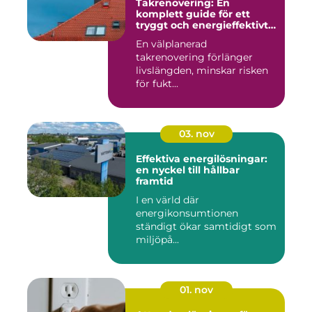
Takrenovering: En
komplett guide för ett
tryggt och energieffektivt
tak
En välplanerad
takrenovering förlänger
livslängden, minskar risken
för fukt...
03. nov
Effektiva energilösningar:
en nyckel till hållbar
framtid
I en värld där
energikonsumtionen
ständigt ökar samtidigt som
miljöpå...
01. nov