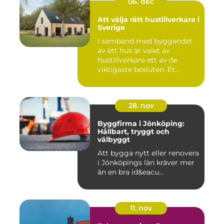
06. dec
Att välja rätt hustillverkare i
Sverige
I samband med byggandet
av ett hus är valet av
hustillverkare ett av de
viktigaste besluten. Et...
28. nov
Byggfirma i Jönköping:
Hållbart, tryggt och
välbyggt
Att bygga nytt eller renovera
i Jönköpings län kräver mer
än en bra id&eacu...
11. nov