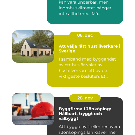
kan vara underbar, men
inomhusklimatet hänger
inte alltid med. Må...
06. dec
Att välja rätt hustillverkare i
Sverige
I samband med byggandet
av ett hus är valet av
hustillverkare ett av de
viktigaste besluten. Et...
28. nov
Byggfirma i Jönköping:
Hållbart, tryggt och
välbyggt
Att bygga nytt eller renovera
i Jönköpings län kräver mer