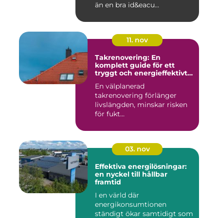
än en bra id&eacu...
11. nov
Takrenovering: En
komplett guide för ett
tryggt och energieffektivt
tak
En välplanerad
takrenovering förlänger
livslängden, minskar risken
för fukt...
03. nov
Effektiva energilösningar:
en nyckel till hållbar
framtid
I en värld där
energikonsumtionen
ständigt ökar samtidigt som