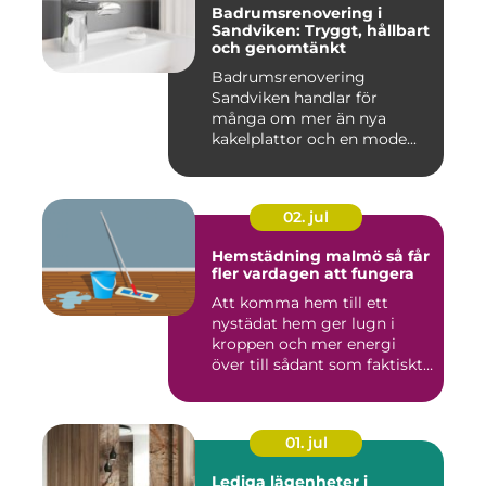
Badrumsrenovering i
Sandviken: Tryggt, hållbart
och genomtänkt
Badrumsrenovering
Sandviken handlar för
många om mer än nya
kakelplattor och en mode...
02. jul
Hemstädning malmö så får
fler vardagen att fungera
Att komma hem till ett
nystädat hem ger lugn i
kroppen och mer energi
över till sådant som faktiskt
...
01. jul
Lediga lägenheter i