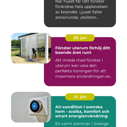
När huset får rätt fönster
förändras hela upplevelsen
av boendet. Ljuset faller
annorlunda, utsikten...
29. jan
Fönster uterum förhöj ditt
boende året runt
Att inreda med fönster i
uterum kan vara den
perfekta lösningen för att
maximera användningen av
ute...
14. jan
Air-condition i svenska
hem - svalka, komfort och
smart energianvändning
En varm sommar i Sverige