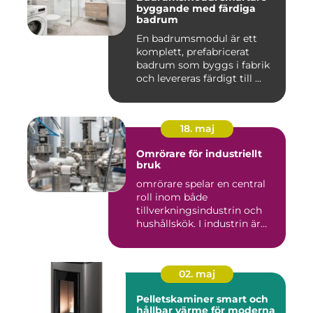
byggande med färdiga
badrum
En badrumsmodul är ett
komplett, prefabricerat
badrum som byggs i fabrik
och levereras färdigt till ...
18. maj
Omrörare för industriellt
bruk
omrörare spelar en central
roll inom både
tillverkningsindustrin och
hushållskök. I industrin är
des...
02. maj
Pelletskaminer smart och
hållbar värme för moderna