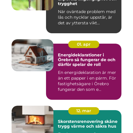
trygghet
När oväntade problem med
lås och nycklar uppstår, är
det av yttersta vikt...
01. apr
Energideklarationer i
Örebro så fungerar de och
därför spelar de roll
En energideklaration är mer
än ett papper i en pärm. För
fastighetsägare i Örebro
fungerar den som e...
12. mar
Skorstensrenovering skåne
trygg värme och säkra hus