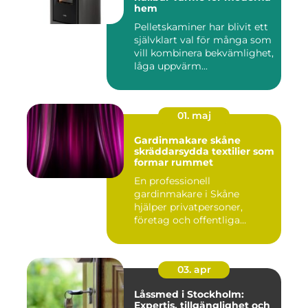
hem
Pelletskaminer har blivit ett
självklart val för många som
vill kombinera bekvämlighet,
låga uppvärm...
01. maj
Gardinmakare skåne
skräddarsydda textilier som
formar rummet
En professionell
gardinmakare i Skåne
hjälper privatpersoner,
företag och offentliga
miljöer att ska...
03. apr
Låssmed i Stockholm:
Expertis, tillgänglighet och