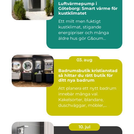
Luftvärmepump i
Göteborg: Smart värme för
kustklimatet
Ett milt men fuktigt
kustklimat, stigande
energipriser och många
äldre hus gör G&oum...
03. aug
Badrumsbutik kristianstad
så hittar du rätt butik för
ditt nya badrum
Att planera ett nytt badrum
innebär många val.
Kakelsorter, blandare,
duschväggar, möbler,
belysning...
10. jul