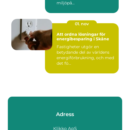
miljöpå...
01. nov
Att ordna lösningar för
energibesparing i Skåne
Fastigheter utgör en
betydande del av världens
energiförbrukning, och med
det fö...
Adress