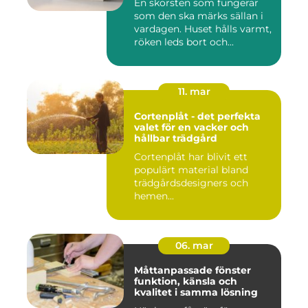
En skorsten som fungerar
som den ska märks sällan i
vardagen. Huset hålls varmt,
röken leds bort och...
11. mar
Cortenplåt - det perfekta
valet för en vacker och
hållbar trädgård
Cortenplåt har blivit ett
populärt material bland
trädgårdsdesigners och
hemen...
06. mar
Måttanpassade fönster
funktion, känsla och
kvalitet i samma lösning