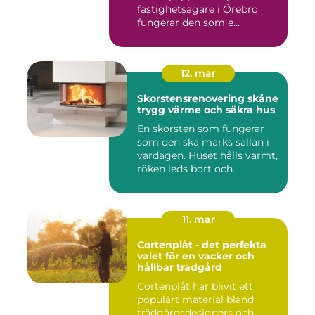
fastighetsägare i Örebro
fungerar den som e...
12. mar
Skorstensrenovering skåne
trygg värme och säkra hus
En skorsten som fungerar
som den ska märks sällan i
vardagen. Huset hålls varmt,
röken leds bort och...
11. mar
Cortenplåt - det perfekta
valet för en vacker och
hållbar trädgård
Cortenplåt har blivit ett
populärt material bland
trädgårdsdesigners och