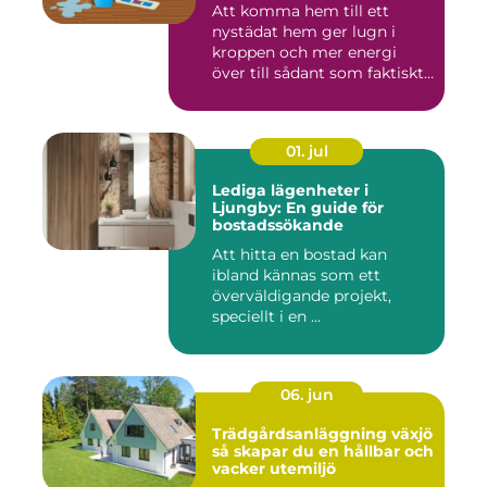
Att komma hem till ett
nystädat hem ger lugn i
kroppen och mer energi
över till sådant som faktiskt
...
01. jul
Lediga lägenheter i
Ljungby: En guide för
bostadssökande
Att hitta en bostad kan
ibland kännas som ett
överväldigande projekt,
speciellt i en ...
06. jun
Trädgårdsanläggning växjö
så skapar du en hållbar och
vacker utemiljö