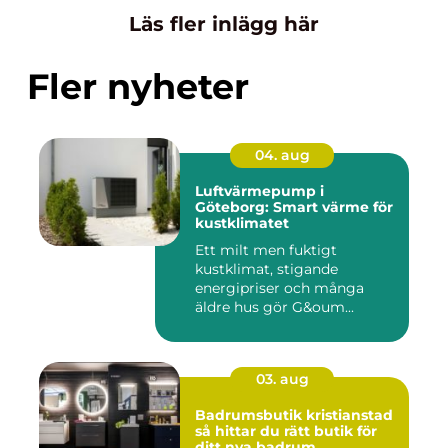
Läs fler inlägg här
Fler nyheter
04. aug
Luftvärmepump i
Göteborg: Smart värme för
kustklimatet
Ett milt men fuktigt
kustklimat, stigande
energipriser och många
äldre hus gör G&oum...
03. aug
Badrumsbutik kristianstad
så hittar du rätt butik för
ditt nya badrum