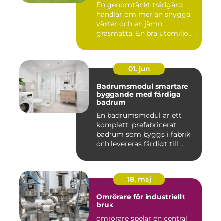
En genomtänkt trädgård
handlar om mer än snygga
växter och en jämn
gräsmatta. En bra utemiljö
är upp...
01. jun
Badrumsmodul smartare
byggande med färdiga
badrum
En badrumsmodul är ett
komplett, prefabricerat
badrum som byggs i fabrik
och levereras färdigt till ...
18. maj
Omrörare för industriellt
bruk
omrörare spelar en central