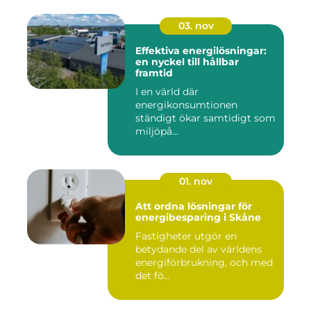
03. nov
Effektiva energilösningar:
en nyckel till hållbar
framtid
I en värld där
energikonsumtionen
ständigt ökar samtidigt som
miljöpå...
01. nov
Att ordna lösningar för
energibesparing i Skåne
Fastigheter utgör en
betydande del av världens
energiförbrukning, och med
det fö...