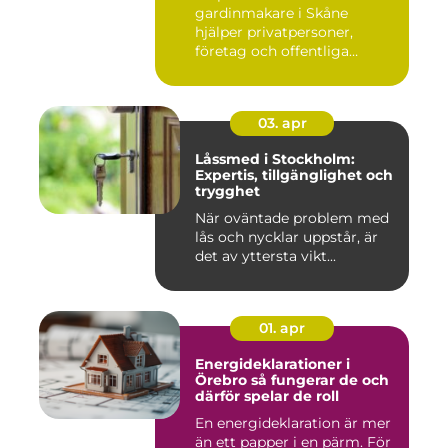
gardinmakare i Skåne
hjälper privatpersoner,
företag och offentliga
miljöer att ska...
03. apr
Låssmed i Stockholm:
Expertis, tillgänglighet och
trygghet
När oväntade problem med
lås och nycklar uppstår, är
det av yttersta vikt...
01. apr
Energideklarationer i
Örebro så fungerar de och
därför spelar de roll
En energideklaration är mer
än ett papper i en pärm. För