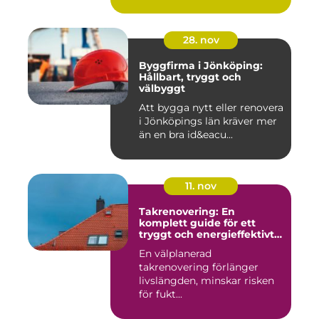
28. nov
Byggfirma i Jönköping:
Hållbart, tryggt och
välbyggt
Att bygga nytt eller renovera
i Jönköpings län kräver mer
än en bra id&eacu...
11. nov
Takrenovering: En
komplett guide för ett
tryggt och energieffektivt
tak
En välplanerad
takrenovering förlänger
livslängden, minskar risken
för fukt...