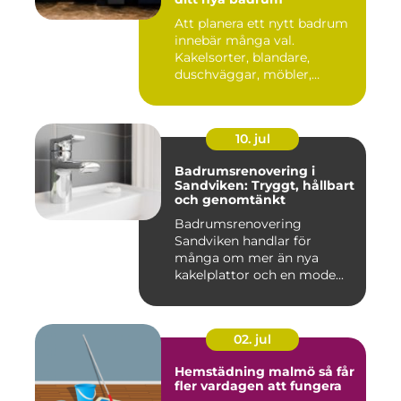
Att planera ett nytt badrum
innebär många val.
Kakelsorter, blandare,
duschväggar, möbler,
belysning...
10. jul
Badrumsrenovering i
Sandviken: Tryggt, hållbart
och genomtänkt
Badrumsrenovering
Sandviken handlar för
många om mer än nya
kakelplattor och en mode...
02. jul
Hemstädning malmö så får
fler vardagen att fungera