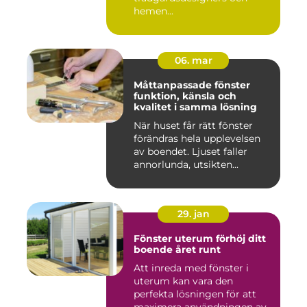
hemen...
06. mar
Måttanpassade fönster
funktion, känsla och
kvalitet i samma lösning
När huset får rätt fönster
förändras hela upplevelsen
av boendet. Ljuset faller
annorlunda, utsikten...
29. jan
Fönster uterum förhöj ditt
boende året runt
Att inreda med fönster i
uterum kan vara den
perfekta lösningen för att
maximera användningen av