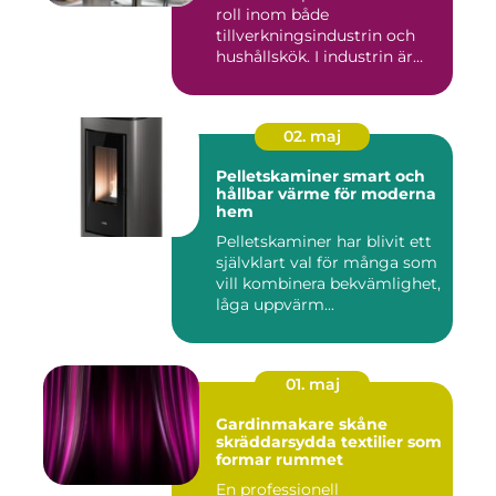
roll inom både
tillverkningsindustrin och
hushållskök. I industrin är
des...
02. maj
Pelletskaminer smart och
hållbar värme för moderna
hem
Pelletskaminer har blivit ett
självklart val för många som
vill kombinera bekvämlighet,
låga uppvärm...
01. maj
Gardinmakare skåne
skräddarsydda textilier som
formar rummet
En professionell