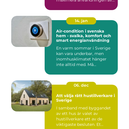
ute...
14. jan
Air-condition i svenska
hem - svalka, komfort och
smart energianvändning
En varm sommar i Sverige
kan vara underbar, men
inomhusklimatet hänger
inte alltid med. Må...
06. dec
Att välja rätt hustillverkare i
Sverige
I samband med byggandet
av ett hus är valet av
hustillverkare ett av de
viktigaste besluten. Et...