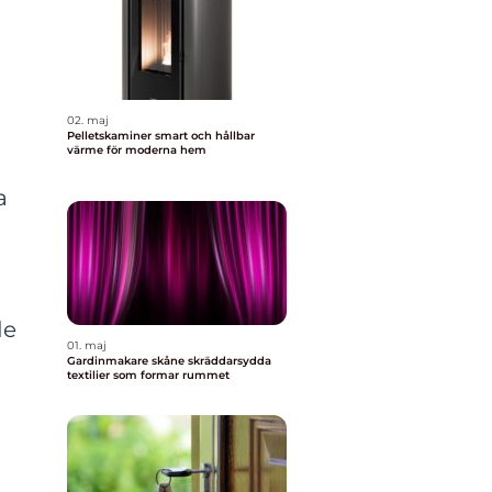
02. maj
Pelletskaminer smart och hållbar
värme för moderna hem
a
de
01. maj
Gardinmakare skåne skräddarsydda
textilier som formar rummet
r