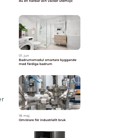
du en hållbar och vacker utemiljö
01. jun
Badrumsmodul smartare byggande
med färdiga badrum
er
18. maj
Omrörare för industriellt bruk