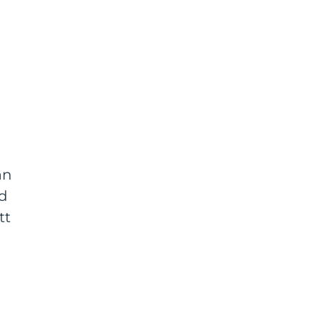
an
ed
tt