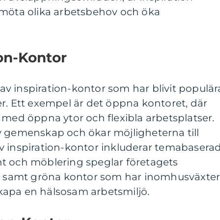
 möta olika arbetsbehov och öka
ion-Kontor
r av inspiration-kontor som har blivit populär
r. Ett exempel är det öppna kontoret, där
 med öppna ytor och flexibla arbetsplatser.
v gemenskap och ökar möjligheterna till
v inspiration-kontor inkluderar temabasera
t och möblering speglar företagets
h, samt gröna kontor som har inomhusväxte
 skapa en hälsosam arbetsmiljö.