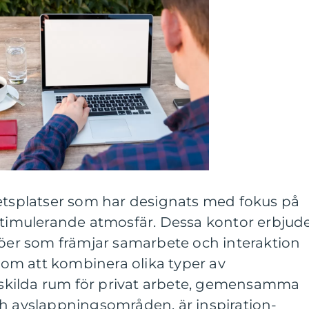
betsplatser som har designats med fokus på
 stimulerande atmosfär. Dessa kontor erbjud
jöer som främjar samarbete och interaktion
om att kombinera olika typer av
kilda rum för privat arbete, gemensamma
ch avslappningsområden, är inspiration-