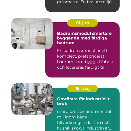
gräsmatta. En bra utemiljö
är upp...
01. jun
Badrumsmodul smartare
byggande med färdiga
badrum
En badrumsmodul är ett
komplett, prefabricerat
badrum som byggs i fabrik
och levereras färdigt till ...
18. maj
Omrörare för industriellt
bruk
omrörare spelar en central
roll inom både
tillverkningsindustrin och
hushållskök. I industrin är