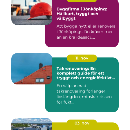
Byggfirma i Jönköping:
Hållbart, tryggt och
välbyggt
Att bygga nytt eller renovera
i Jönköpings län kräver mer
än en bra id&eacu...
11. nov
Takrenovering: En
komplett guide för ett
tryggt och energieffektivt
tak
En välplanerad
takrenovering förlänger
livslängden, minskar risken
för fukt...
03. nov