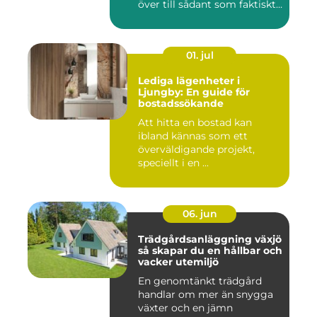
över till sådant som faktiskt
...
01. jul
Lediga lägenheter i
Ljungby: En guide för
bostadssökande
Att hitta en bostad kan
ibland kännas som ett
överväldigande projekt,
speciellt i en ...
06. jun
Trädgårdsanläggning växjö
så skapar du en hållbar och
vacker utemiljö
En genomtänkt trädgård
handlar om mer än snygga
växter och en jämn