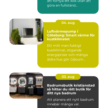
att förnya ett kök utan att
göra en fullständ...
04. aug
Luftvärmepump i
Göteborg: Smart värme för
kustklimatet
Ett milt men fuktigt
kustklimat, stigande
energipriser och många
äldre hus gör G&oum...
03. aug
Badrumsbutik kristianstad
så hittar du rätt butik för
ditt nya badrum
Att planera ett nytt badrum
innebär många val.