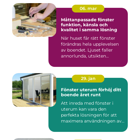
06. mar
Måttanpassade fönster
funktion, känsla och
kvalitet i samma lösning
När huset får rätt fönster
förändras hela upplevelsen
av boendet. Ljuset faller
annorlunda, utsikten...
29. jan
Fönster uterum förhöj ditt
boende året runt
Att inreda med fönster i
uterum kan vara den
perfekta lösningen för att
maximera användningen av
ute...