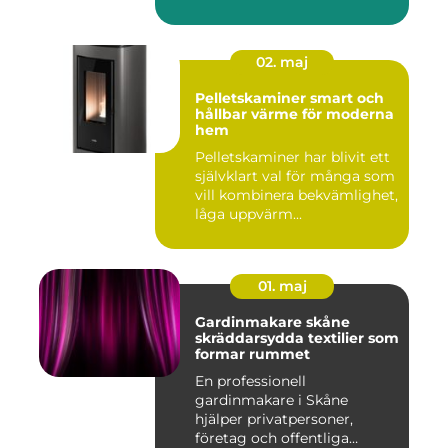
des...
02. maj
Pelletskaminer smart och
hållbar värme för moderna
hem
Pelletskaminer har blivit ett
självklart val för många som
vill kombinera bekvämlighet,
låga uppvärm...
01. maj
Gardinmakare skåne
skräddarsydda textilier som
formar rummet
En professionell
gardinmakare i Skåne
hjälper privatpersoner,
företag och offentliga