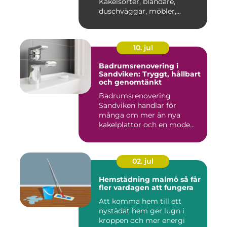
Kakelsorter, blandare,
duschväggar, möbler,
belysning...
10. jul
Badrumsrenovering i
Sandviken: Tryggt, hållbart
och genomtänkt
Badrumsrenovering
Sandviken handlar för
många om mer än nya
kakelplattor och en mode...
02. jul
Hemstädning malmö så får
fler vardagen att fungera
Att komma hem till ett
nystädat hem ger lugn i
kroppen och mer energi