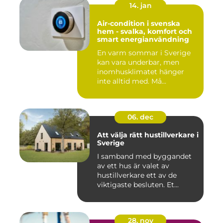
14. jan
Air-condition i svenska
hem - svalka, komfort och
smart energianvändning
En varm sommar i Sverige
kan vara underbar, men
inomhusklimatet hänger
inte alltid med. Må...
06. dec
Att välja rätt hustillverkare i
Sverige
I samband med byggandet
av ett hus är valet av
hustillverkare ett av de
viktigaste besluten. Et...
28. nov