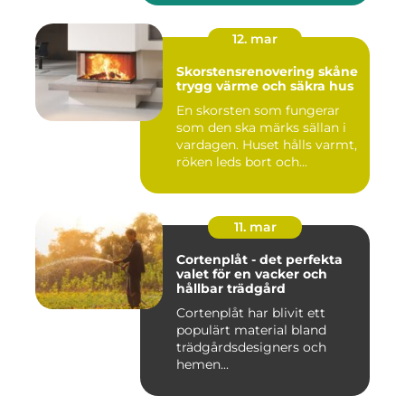
12. mar
Skorstensrenovering skåne
trygg värme och säkra hus
En skorsten som fungerar
som den ska märks sällan i
vardagen. Huset hålls varmt,
röken leds bort och...
11. mar
Cortenplåt - det perfekta
valet för en vacker och
hållbar trädgård
Cortenplåt har blivit ett
populärt material bland
trädgårdsdesigners och
hemen...