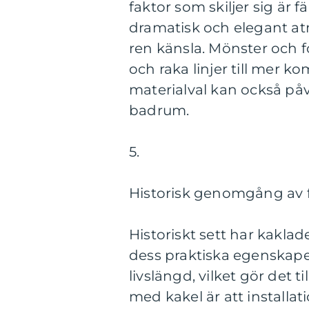
faktor som skiljer sig är 
dramatisk och elegant atm
ren känsla. Mönster och f
och raka linjer till mer k
materialval kan också på
badrum.
5.
Historisk genomgång av 
Historiskt sett har kaklad
dess praktiska egenskaper
livslängd, vilket gör det 
med kakel är att installa