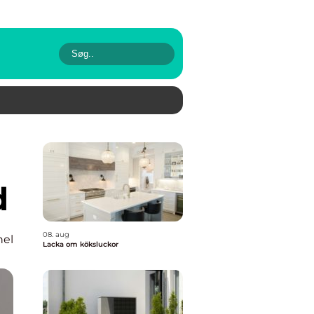
d
08. aug
nel
Lacka om köksluckor