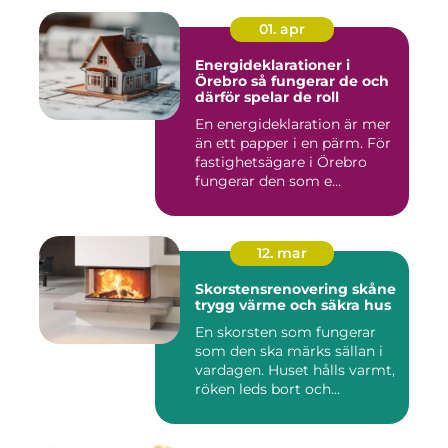
01. apr
Energideklarationer i
Örebro så fungerar de och
därför spelar de roll
En energideklaration är mer
än ett papper i en pärm. För
fastighetsägare i Örebro
fungerar den som e...
12. mar
Skorstensrenovering skåne
trygg värme och säkra hus
En skorsten som fungerar
som den ska märks sällan i
vardagen. Huset hålls varmt,
röken leds bort och...