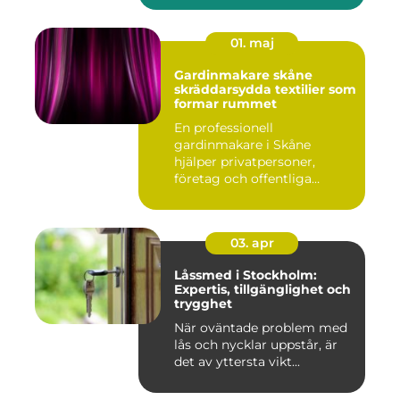
01. maj
Gardinmakare skåne
skräddarsydda textilier som
formar rummet
En professionell
gardinmakare i Skåne
hjälper privatpersoner,
företag och offentliga
miljöer att ska...
03. apr
Låssmed i Stockholm:
Expertis, tillgänglighet och
trygghet
När oväntade problem med
lås och nycklar uppstår, är
det av yttersta vikt...