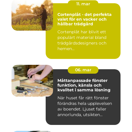
11. mar
Cortenplåt - det perfekta
valet för en vacker och
hållbar trädgård
Cortenplåt har blivit ett
populärt material bland
trädgårdsdesigners och
hemen...
06. mar
Måttanpassade fönster
funktion, känsla och
kvalitet i samma lösning
När huset får rätt fönster
förändras hela upplevelsen
av boendet. Ljuset faller
annorlunda, utsikten...