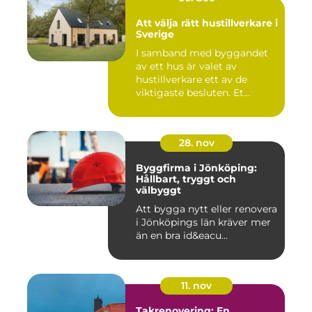
Att välja rätt hustillverkare i
Sverige
I samband med byggandet
av ett hus är valet av
hustillverkare ett av de
viktigaste besluten. Et...
28. nov
Byggfirma i Jönköping:
Hållbart, tryggt och
välbyggt
Att bygga nytt eller renovera
i Jönköpings län kräver mer
än en bra id&eacu...
11. nov
Takrenovering: En