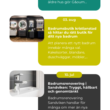
äldre hus gör G&oum...
03. aug
Badrumsbutik kristianstad
så hittar du rätt butik för
ditt nya badrum
Att planera ett nytt badrum
innebär många val.
Kakelsorter, blandare,
duschväggar, möbler,
belysning...
10. jul
Badrumsrenovering i
Sandviken: Tryggt, hållbart
och genomtänkt
Badrumsrenovering
Sandviken handlar för
många om mer än nya