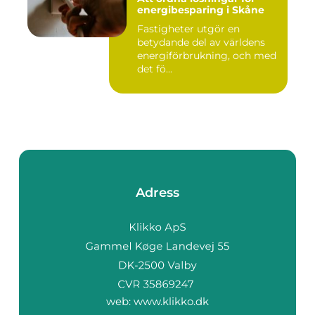
energibesparing i Skåne
Fastigheter utgör en
betydande del av världens
energiförbrukning, och med
det fö...
Adress
web:
www.klikko.dk