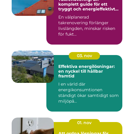
komplett guide för ett
tryggt och energieffektivt
tak
En välplanerad
takrenovering förlänger
livslängden, minskar risken
för fukt...
03. nov
Effektiva energilösningar:
en nyckel till hållbar
framtid
I en värld där
energikonsumtionen
ständigt ökar samtidigt som
miljöpå...
01. nov
Att ordna lösningar för