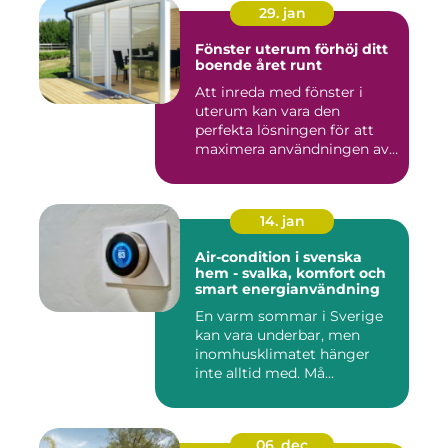
29. jan
Fönster uterum förhöj ditt
boende året runt
Att inreda med fönster i
uterum kan vara den
perfekta lösningen för att
maximera användningen av
ute...
14. jan
Air-condition i svenska
hem - svalka, komfort och
smart energianvändning
En varm sommar i Sverige
kan vara underbar, men
inomhusklimatet hänger
inte alltid med. Må...
06. dec