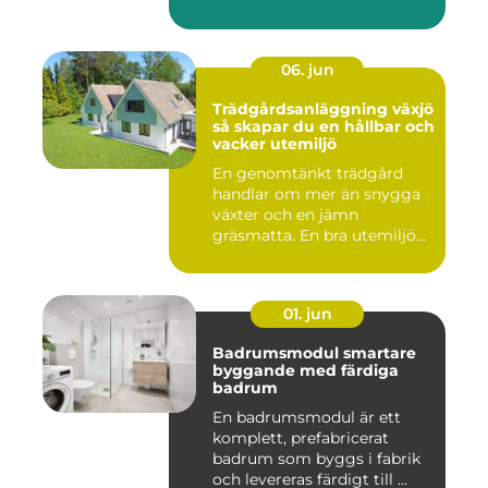
06. jun
Trädgårdsanläggning växjö
så skapar du en hållbar och
vacker utemiljö
En genomtänkt trädgård
handlar om mer än snygga
växter och en jämn
gräsmatta. En bra utemiljö
är upp...
01. jun
Badrumsmodul smartare
byggande med färdiga
badrum
En badrumsmodul är ett
komplett, prefabricerat
badrum som byggs i fabrik
och levereras färdigt till ...