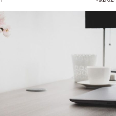
on
Redaktio