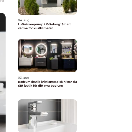
nel
04. aug
Luftvärmepump i Göteborg: Smart
värme för kustklimatet
03. aug
Badrumsbutik kristianstad så hittar du
rätt butik för ditt nya badrum