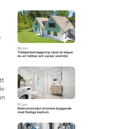
a
06. jun
Trädgårdsanläggning växjö så skapar
du en hållbar och vacker utemiljö
tt
iv
an
01. jun
Badrumsmodul smartare byggande
med färdiga badrum