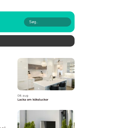
08. aug
Lacka om köksluckor