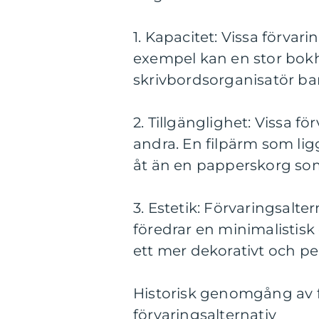
1. Kapacitet: Vissa förvar
exempel kan en stor bo
skrivbordsorganisatör bara
2. Tillgänglighet: Vissa f
andra. En filpärm som lig
åt än en papperskorg som
3. Estetik: Förvaringsalter
föredrar en minimalistis
ett mer dekorativt och per
Historisk genomgång av f
förvaringsalternativ