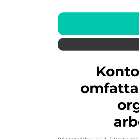
Kontor Förvaring: En
omfatta
org
ar