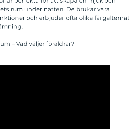
r är perfekta för att skapa en mjuk och
ets rum under natten. De brukar vara
tioner och erbjuder ofta olika färgalternat
stämning.
um – Vad väljer föräldrar?