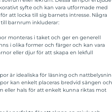
s sovrum eller lekrum. Dessa lampor erbjude
ekorativt syfte och kan vara utformade med
r att locka till sig barnets intresse. Några
till barnrum inkluderar:
or monteras i taket och ger en generell
nns i olika former och färger och kan vara
or eller djur för att skapa en lekfull
or är idealiska för läsning och nattbelysni
mpor kan enkelt placeras bredvid sängen oc
m eller hals för att enkelt kunna riktas mot