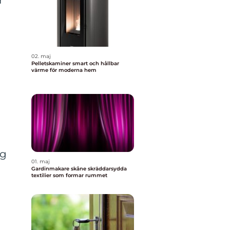
r
02. maj
Pelletskaminer smart och hållbar
värme för moderna hem
ng
01. maj
h
Gardinmakare skåne skräddarsydda
textilier som formar rummet