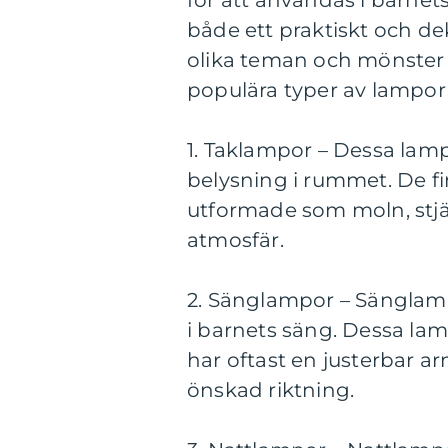
för att användas i barnet
både ett praktiskt och d
olika teman och mönster fö
populära typer av lampor 
1. Taklampor – Dessa lamp
belysning i rummet. De fi
utformade som moln, stjärn
atmosfär.
2. Sänglampor – Sänglamp
i barnets säng. Dessa la
har oftast en justerbar ar
önskad riktning.