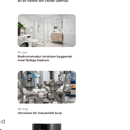
du en hållbar och vacker utemiljö
01. jun
Badrumsmodul smartare byggande
med färdiga badrum
18. maj
Omrörare för industriellt bruk
ad