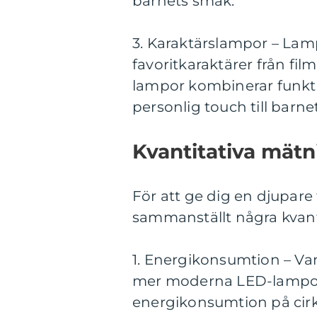
barnets smak.
3. Karaktärslampor – La
favoritkaraktärer från fil
lampor kombinerar funkti
personlig touch till barne
Kvantitativa mätn
För att ge dig en djupare 
sammanställt några kvantit
1. Energikonsumtion – Va
mer moderna LED-lampor.
energikonsumtion på ci