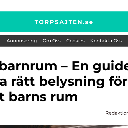
TORPSAJTEN.
se
Annonsering
Om Oss
Cookies
Kontakta Oss
lja rätt belysning för
tt barns rum
Redaktio