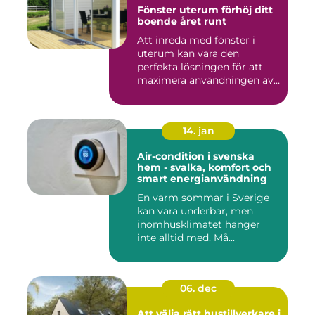
Fönster uterum förhöj ditt
boende året runt
Att inreda med fönster i
uterum kan vara den
perfekta lösningen för att
maximera användningen av
ute...
14. jan
Air-condition i svenska
hem - svalka, komfort och
smart energianvändning
En varm sommar i Sverige
kan vara underbar, men
inomhusklimatet hänger
inte alltid med. Må...
06. dec
Att välja rätt hustillverkare i