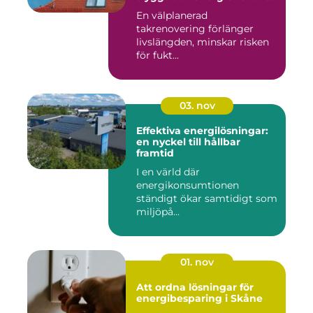
tak
En välplanerad
takrenovering förlänger
livslängden, minskar risken
för fukt...
03. nov
Effektiva energilösningar:
en nyckel till hållbar
framtid
I en värld där
energikonsumtionen
ständigt ökar samtidigt som
miljöpå...
01. nov
Att ordna lösningar för
energibesparing i Skåne