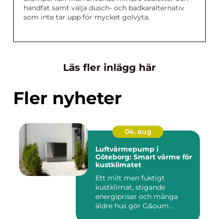
handfat samt välja dusch- och badkaralternativ
som inte tar upp för mycket golvyta.
Läs fler inlägg här
Fler nyheter
04. aug
Luftvärmepump i
Göteborg: Smart värme för
kustklimatet
Ett milt men fuktigt
kustklimat, stigande
energipriser och många
äldre hus gör G&oum...