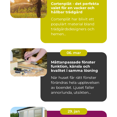
Cortenplåt - det perfekta
valet för en vacker och
hållbar trädgård
Cortenplåt har blivit ett
populärt material bland
trädgårdsdesigners och
hemen...
06. mar
Måttanpassade fönster
funktion, känsla och
kvalitet i samma lösning
När huset får rätt fönster
förändras hela upplevelsen
av boendet. Ljuset faller
annorlunda, utsikten...
29. jan