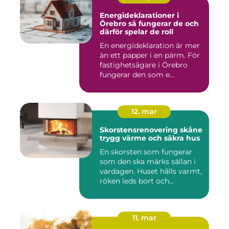
Energideklarationer i
Örebro så fungerar de och
därför spelar de roll
En energideklaration är mer
än ett papper i en pärm. För
fastighetsägare i Örebro
fungerar den som e...
12. mar
Skorstensrenovering skåne
trygg värme och säkra hus
En skorsten som fungerar
som den ska märks sällan i
vardagen. Huset hålls varmt,
röken leds bort och...
11. mar