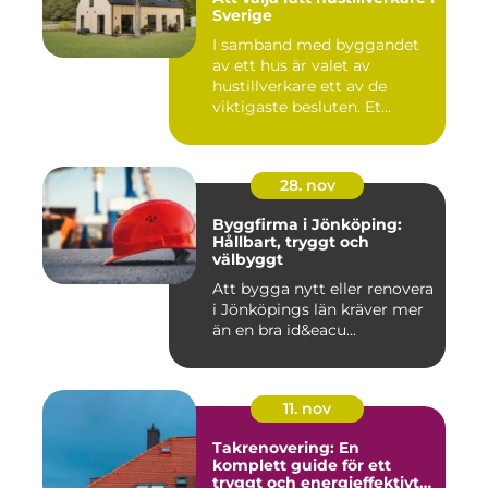
Sverige
I samband med byggandet
av ett hus är valet av
hustillverkare ett av de
viktigaste besluten. Et...
28. nov
Byggfirma i Jönköping:
Hållbart, tryggt och
välbyggt
Att bygga nytt eller renovera
i Jönköpings län kräver mer
än en bra id&eacu...
11. nov
Takrenovering: En
komplett guide för ett
tryggt och energieffektivt