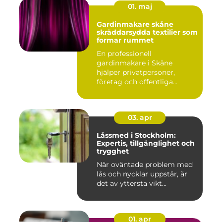
01. maj
Gardinmakare skåne
skräddarsydda textilier som
formar rummet
En professionell
gardinmakare i Skåne
hjälper privatpersoner,
företag och offentliga
miljöer att ska...
03. apr
Låssmed i Stockholm:
Expertis, tillgänglighet och
trygghet
När oväntade problem med
lås och nycklar uppstår, är
det av yttersta vikt...
01. apr