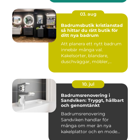
03. aug
Badrumsbutik kristianstad
så hittar du rätt butik för
ditt nya badrum
Att planera ett nytt badrum
innebär många val.
Kakelsorter, blandare,
duschväggar, möbler,
belysning...
10. jul
Badrumsrenovering i
Sandviken: Tryggt, hållbart
och genomtänkt
Badrumsrenovering
Sandviken handlar för
många om mer än nya
kakelplattor och en mode...