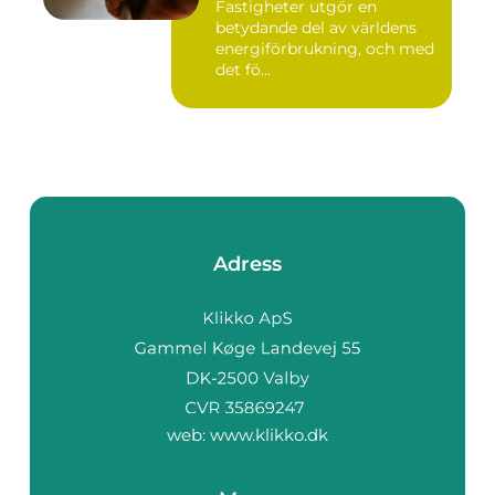
Fastigheter utgör en
betydande del av världens
energiförbrukning, och med
det fö...
Adress
web:
www.klikko.dk