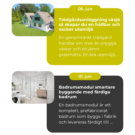
06. jun
Trädgårdsanläggning växjö
så skapar du en hållbar och
vacker utemiljö
En genomtänkt trädgård
handlar om mer än snygga
växter och en jämn
gräsmatta. En bra utemiljö
är upp...
01. jun
Badrumsmodul smartare
byggande med färdiga
badrum
En badrumsmodul är ett
komplett, prefabricerat
badrum som byggs i fabrik
och levereras färdigt till ...