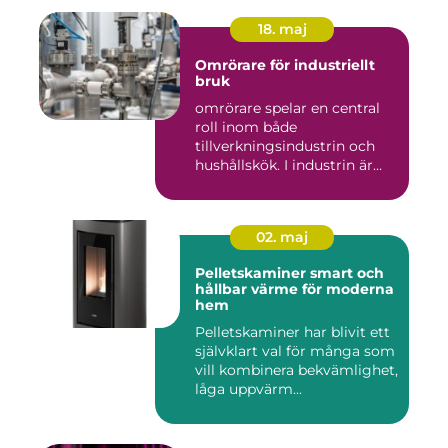
18. maj
Omrörare för industriellt
bruk
omrörare spelar en central
roll inom både
tillverkningsindustrin och
hushållskök. I industrin är
des...
02. maj
Pelletskaminer smart och
hållbar värme för moderna
hem
Pelletskaminer har blivit ett
självklart val för många som
vill kombinera bekvämlighet,
låga uppvärm...