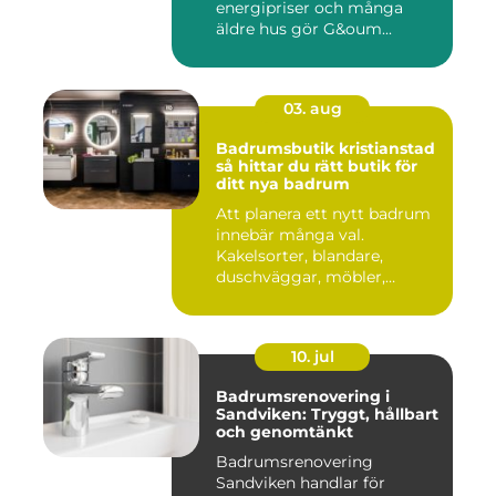
energipriser och många
äldre hus gör G&oum...
03. aug
Badrumsbutik kristianstad
så hittar du rätt butik för
ditt nya badrum
Att planera ett nytt badrum
innebär många val.
Kakelsorter, blandare,
duschväggar, möbler,
belysning...
10. jul
Badrumsrenovering i
Sandviken: Tryggt, hållbart
och genomtänkt
Badrumsrenovering
Sandviken handlar för