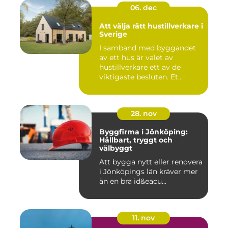
06. dec
Att välja rätt hustillverkare i
Sverige
I samband med byggandet
av ett hus är valet av
hustillverkare ett av de
viktigaste besluten. Et...
28. nov
Byggfirma i Jönköping:
Hållbart, tryggt och
välbyggt
Att bygga nytt eller renovera
i Jönköpings län kräver mer
än en bra id&eacu...
11. nov