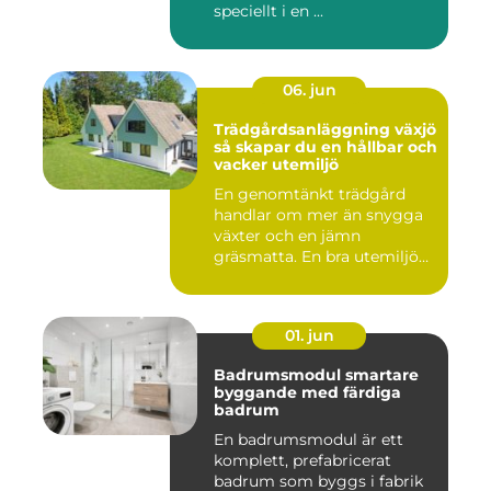
speciellt i en ...
06. jun
Trädgårdsanläggning växjö
så skapar du en hållbar och
vacker utemiljö
En genomtänkt trädgård
handlar om mer än snygga
växter och en jämn
gräsmatta. En bra utemiljö
är upp...
01. jun
Badrumsmodul smartare
byggande med färdiga
badrum
En badrumsmodul är ett
komplett, prefabricerat
badrum som byggs i fabrik