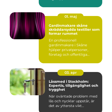
01. maj
Gardinmakare skåne
skräddarsydda textilier som
formar rummet
En professionell
gardinmakare i Skåne
hjälper privatpersoner,
företag och offentliga
miljöer att ska...
03. apr
Låssmed i Stockholm:
Expertis, tillgänglighet och
trygghet
När oväntade problem med
lås och nycklar uppstår, är
det av yttersta vikt...