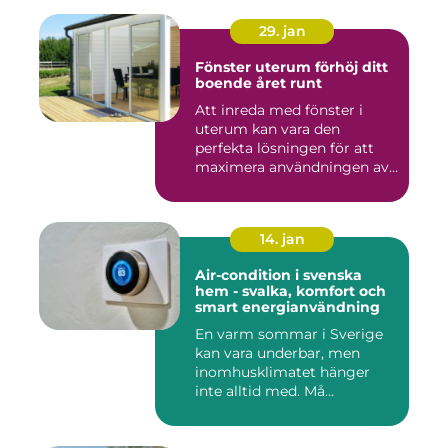
29. jan
Fönster uterum förhöj ditt
boende året runt
Att inreda med fönster i
uterum kan vara den
perfekta lösningen för att
maximera användningen av
ute...
14. jan
Air-condition i svenska
hem - svalka, komfort och
smart energianvändning
En varm sommar i Sverige
kan vara underbar, men
inomhusklimatet hänger
inte alltid med. Må...