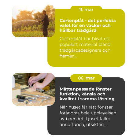
11. mar
Cortenplåt - det perfekta
valet för en vacker och
hållbar trädgård
Cortenplåt har blivit ett
populärt material bland
trädgårdsdesigners och
hemen...
06. mar
Måttanpassade fönster
funktion, känsla och
kvalitet i samma lösning
När huset får rätt fönster
förändras hela upplevelsen
av boendet. Ljuset faller
annorlunda, utsikten...