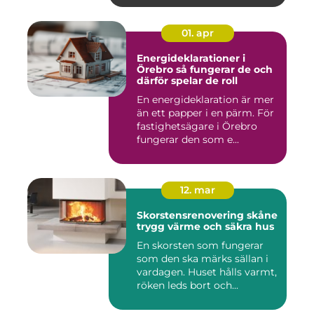
01. apr
Energideklarationer i
Örebro så fungerar de och
därför spelar de roll
En energideklaration är mer
än ett papper i en pärm. För
fastighetsägare i Örebro
fungerar den som e...
12. mar
Skorstensrenovering skåne
trygg värme och säkra hus
En skorsten som fungerar
som den ska märks sällan i
vardagen. Huset hålls varmt,
röken leds bort och...