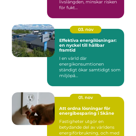
livslängden, minskar risken
för fukt...
03. nov
Effektiva energilösningar:
en nyckel till hållbar
framtid
I en värld där
energikonsumtionen
ständigt ökar samtidigt som
miljöpå...
01. nov
Att ordna lösningar för
energibesparing i Skåne
Fastigheter utgör en
betydande del av världens
energiförbrukning, och med