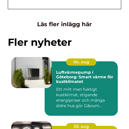
Läs fler inlägg här
Fler nyheter
04. aug
Luftvärmepump i
Göteborg: Smart värme för
kustklimatet
Ett milt men fuktigt
kustklimat, stigande
energipriser och många
äldre hus gör G&oum...
03. aug