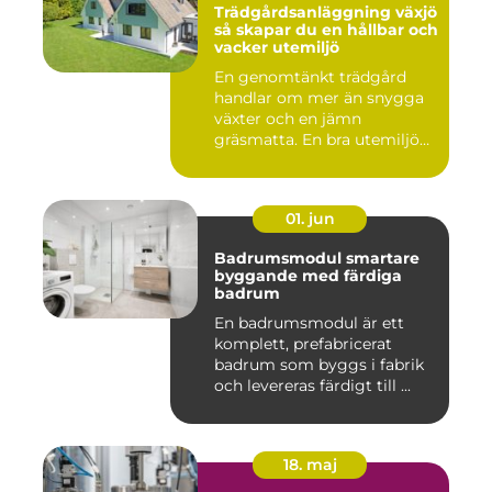
Trädgårdsanläggning växjö
så skapar du en hållbar och
vacker utemiljö
En genomtänkt trädgård
handlar om mer än snygga
växter och en jämn
gräsmatta. En bra utemiljö
är upp...
01. jun
Badrumsmodul smartare
byggande med färdiga
badrum
En badrumsmodul är ett
komplett, prefabricerat
badrum som byggs i fabrik
och levereras färdigt till ...
18. maj