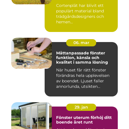
Cortenplåt har blivit ett
populärt material bland
trädgårdsdesigners och
hemen...
06. mar
Måttanpassade fönster
funktion, känsla och
kvalitet i samma lösning
När huset får rätt fönster
förändras hela upplevelsen
av boendet. Ljuset faller
annorlunda, utsikten...
29. jan
Fönster uterum förhöj ditt
boende året runt