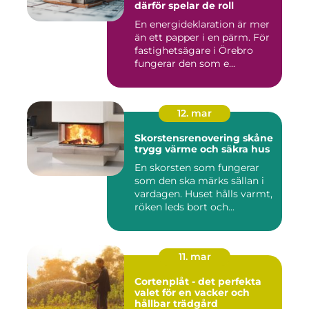
därför spelar de roll
En energideklaration är mer
än ett papper i en pärm. För
fastighetsägare i Örebro
fungerar den som e...
12. mar
Skorstensrenovering skåne
trygg värme och säkra hus
En skorsten som fungerar
som den ska märks sällan i
vardagen. Huset hålls varmt,
röken leds bort och...
11. mar
Cortenplåt - det perfekta
valet för en vacker och
hållbar trädgård