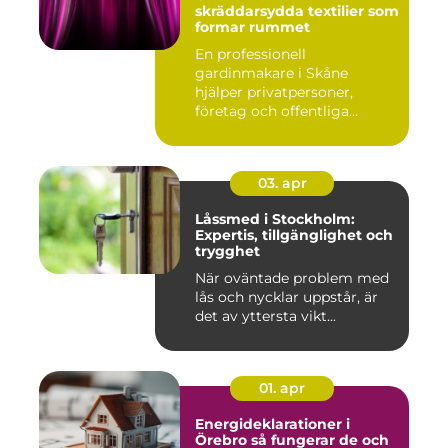
skräddarsydda textilier som
formar rummet
En professionell
gardinmakare i Skåne
hjälper privatpersoner,
företag och offentliga
miljöer att ska...
03. apr
Låssmed i Stockholm:
Expertis, tillgänglighet och
trygghet
När oväntade problem med
lås och nycklar uppstår, är
det av yttersta vikt...
01. apr
Energideklarationer i
Örebro så fungerar de och