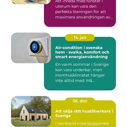
Att inreda med fönster i
uterum kan vara den
perfekta lösningen för att
maximera användningen av
ute...
14. jan
Air-condition i svenska
hem - svalka, komfort och
smart energianvändning
En varm sommar i Sverige
kan vara underbar, men
inomhusklimatet hänger
inte alltid med. Må...
06. dec
Att välja rätt hustillverkare i
Sverige
I samband med byggandet