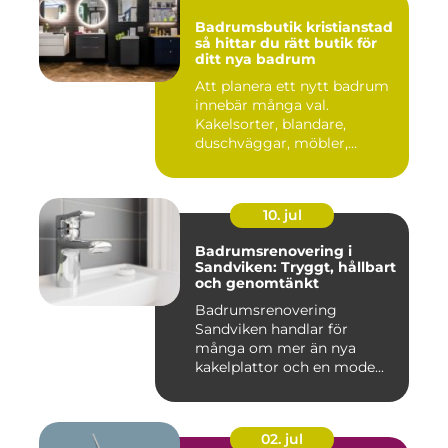
Badrumsbutik kristianstad
så hittar du rätt butik för
ditt nya badrum
Att planera ett nytt badrum
innebär många val.
Kakelsorter, blandare,
duschväggar, möbler,
belysning...
10. jul
Badrumsrenovering i
Sandviken: Tryggt, hållbart
och genomtänkt
Badrumsrenovering
Sandviken handlar för
många om mer än nya
kakelplattor och en mode...
02. jul