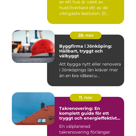
av ett hus är valet av
hustillverkare ett av de
viktigaste besluten. Et...
28. nov
Byggfirma i Jönköping:
Hållbart, tryggt och
välbyggt
Att bygga nytt eller renovera
i Jönköpings län kräver mer
än en bra id&eacu...
11. nov
Takrenovering: En
komplett guide för ett
tryggt och energieffektivt
tak
En välplanerad
takrenovering förlänger