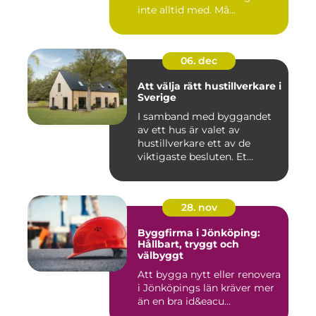
inte alltid med. Må...
06. dec
Att välja rätt hustillverkare i
Sverige
I samband med byggandet
av ett hus är valet av
hustillverkare ett av de
viktigaste besluten. Et...
28. nov
Byggfirma i Jönköping:
Hållbart, tryggt och
välbyggt
Att bygga nytt eller renovera
i Jönköpings län kräver mer
än en bra id&eacu...