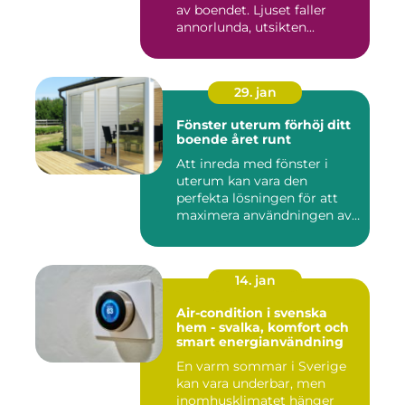
av boendet. Ljuset faller
annorlunda, utsikten...
29. jan
Fönster uterum förhöj ditt
boende året runt
Att inreda med fönster i
uterum kan vara den
perfekta lösningen för att
maximera användningen av
ute...
14. jan
Air-condition i svenska
hem - svalka, komfort och
smart energianvändning
En varm sommar i Sverige
kan vara underbar, men
inomhusklimatet hänger