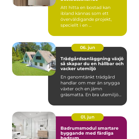
Att hitta en bostad kan
ibland kännas som ett
överväldigande projekt,
speciellt i en ...
06. jun
Trädgårdsanläggning växjö
så skapar du en hållbar och
vacker utemiljö
En genomtänkt trädgård
handlar om mer än snygga
växter och en jämn
gräsmatta. En bra utemiljö
är upp...
01. jun
Badrumsmodul smartare
byggande med färdiga
badrum