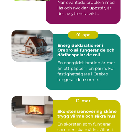
När oväntade problem med
lås och nycklar uppstår, är
det av yttersta vikt...
01. apr
Energideklarationer i
Örebro så fungerar de och
därför spelar de roll
En energideklaration är mer
än ett papper i en pärm. För
fastighetsägare i Örebro
fungerar den som e...
12. mar
Skorstensrenovering skåne
trygg värme och säkra hus
En skorsten som fungerar
som den ska märks sällan i