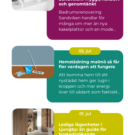
och genomtänkt
Badrumsrenovering
Sandviken handlar för
många om mer än nya
kakelplattor och en mode...
02. jul
Hemstädning malmö så får
fler vardagen att fungera
Att komma hem till ett
nystädat hem ger lugn i
kroppen och mer energi
över till sådant som faktiskt
...
01. jul
Lediga lägenheter i
Ljungby: En guide för
bostadssökande