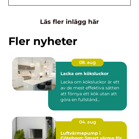
Läs fler inlägg här
Fler nyheter
08. aug
Lacka om köksluckor
Lacka om köksluckor är ett
av de mest effektiva sätten
att förnya ett kök utan att
göra en fullständ...
04. aug
Luftvärmepump i
Göteborg: Smart värme för