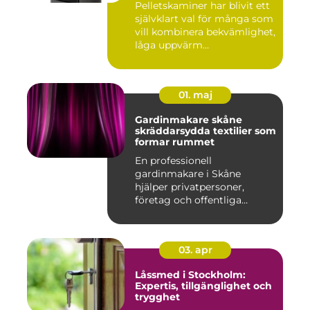
Pelletskaminer har blivit ett
självklart val för många som
vill kombinera bekvämlighet,
låga uppvärm...
01. maj
Gardinmakare skåne
skräddarsydda textilier som
formar rummet
En professionell
gardinmakare i Skåne
hjälper privatpersoner,
företag och offentliga
miljöer att ska...
03. apr
Låssmed i Stockholm:
Expertis, tillgänglighet och
trygghet