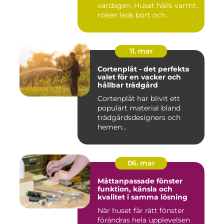
vardagen. Huset hålls varmt,
röken leds bort och...
11. mar
Cortenplåt - det perfekta
valet för en vacker och
hållbar trädgård
Cortenplåt har blivit ett
populärt material bland
trädgårdsdesigners och
hemen...
06. mar
Måttanpassade fönster
funktion, känsla och
kvalitet i samma lösning
När huset får rätt fönster
förändras hela upplevelsen