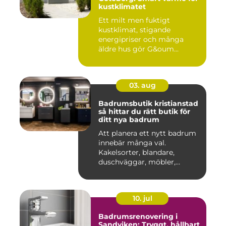
kustklimatet
Ett milt men fuktigt
kustklimat, stigande
energipriser och många
äldre hus gör G&oum...
03. aug
Badrumsbutik kristianstad
så hittar du rätt butik för
ditt nya badrum
Att planera ett nytt badrum
innebär många val.
Kakelsorter, blandare,
duschväggar, möbler,
belysning...
10. jul
Badrumsrenovering i
Sandviken: Tryggt, hållbart