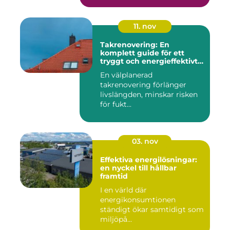
11. nov
Takrenovering: En
komplett guide för ett
tryggt och energieffektivt
tak
En välplanerad
takrenovering förlänger
livslängden, minskar risken
för fukt...
03. nov
Effektiva energilösningar:
en nyckel till hållbar
framtid
I en värld där
energikonsumtionen
ständigt ökar samtidigt som
miljöpå...