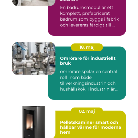
En badrumsmodul är ett
komplett, prefabricerat
badrum som byggs i fabrik
och levereras färdigt till ...
18. maj
Omrörare för industriellt
bruk
omrörare spelar en central
roll inom både
tillverkningsindustrin och
hushållskök. I industrin är
des...
02. maj
Pelletskaminer smart och
hållbar värme för moderna
hem