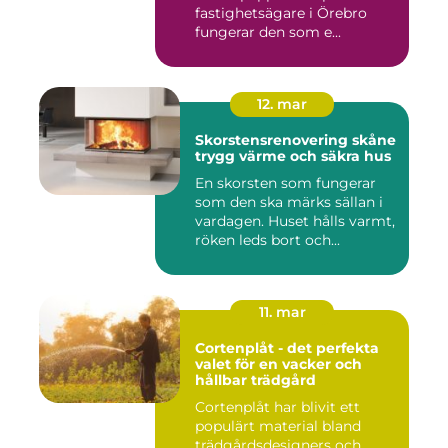
fastighetsägare i Örebro
fungerar den som e...
12. mar
Skorstensrenovering skåne
trygg värme och säkra hus
En skorsten som fungerar
som den ska märks sällan i
vardagen. Huset hålls varmt,
röken leds bort och...
11. mar
Cortenplåt - det perfekta
valet för en vacker och
hållbar trädgård
Cortenplåt har blivit ett
populärt material bland
trädgårdsdesigners och