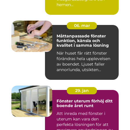
hemen...
06. mar
Måttanpassade fönster
funktion, känsla och
kvalitet i samma lösning
När huset får rätt fönster
förändras hela upplevelsen
av boendet. Ljuset faller
annorlunda, utsikten...
29. jan
Fönster uterum förhöj ditt
boende året runt
Att inreda med fönster i
uterum kan vara den
perfekta lösningen för att