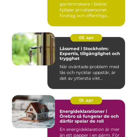
gardinmakare i Skåne
hjälper privatpersoner,
företag och offentliga
miljöer att ska...
03. apr
Låssmed i Stockholm:
Expertis, tillgänglighet och
trygghet
När oväntade problem med
lås och nycklar uppstår, är
det av yttersta vikt...
01. apr
Energideklarationer i
Örebro så fungerar de och
därför spelar de roll
En energideklaration är mer
än ett papper i en pärm. För