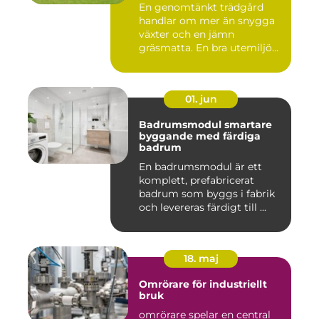
En genomtänkt trädgård
handlar om mer än snygga
växter och en jämn
gräsmatta. En bra utemiljö
är upp...
01. jun
Badrumsmodul smartare
byggande med färdiga
badrum
En badrumsmodul är ett
komplett, prefabricerat
badrum som byggs i fabrik
och levereras färdigt till ...
18. maj
Omrörare för industriellt
bruk
omrörare spelar en central