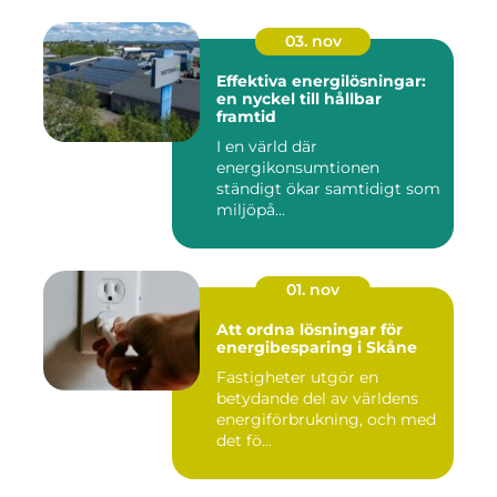
03. nov
Effektiva energilösningar:
en nyckel till hållbar
framtid
I en värld där
energikonsumtionen
ständigt ökar samtidigt som
miljöpå...
01. nov
Att ordna lösningar för
energibesparing i Skåne
Fastigheter utgör en
betydande del av världens
energiförbrukning, och med
det fö...