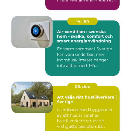
maximera användningen av
ute...
14. jan
Air-condition i svenska
hem - svalka, komfort och
smart energianvändning
En varm sommar i Sverige
kan vara underbar, men
inomhusklimatet hänger
inte alltid med. Må...
06. dec
Att välja rätt hustillverkare i
Sverige
I samband med byggandet
av ett hus är valet av
hustillverkare ett av de
viktigaste besluten. Et...