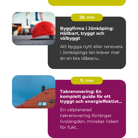
28. nov
Byggfirma i Jönköping:
Hållbart, tryggt och
välbyggt
Att bygga nytt eller renovera
i Jönköpings län kräver mer
än en bra id&eacu...
11. nov
Takrenovering: En
komplett guide för ett
tryggt och energieffektivt
tak
En välplanerad
takrenovering förlänger
livslängden, minskar risken
för fukt...