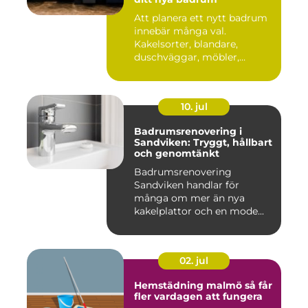
Att planera ett nytt badrum
innebär många val.
Kakelsorter, blandare,
duschväggar, möbler,
belysning...
10. jul
Badrumsrenovering i
Sandviken: Tryggt, hållbart
och genomtänkt
Badrumsrenovering
Sandviken handlar för
många om mer än nya
kakelplattor och en mode...
02. jul
Hemstädning malmö så får
fler vardagen att fungera