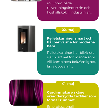
roll inom både
tillverkningsindustrin och
hushållskök. I industrin är
des...
02. maj
Pelletskaminer smart och
hållbar värme för moderna
hem
Pelletskaminer har blivit ett
självklart val för många som
vill kombinera bekvämlighet,
låga uppvärm...
01. maj
Gardinmakare skåne
skräddarsydda textilier som
formar rummet
En professionell