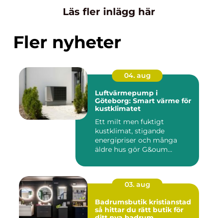
Läs fler inlägg här
Fler nyheter
04. aug
Luftvärmepump i
Göteborg: Smart värme för
kustklimatet
Ett milt men fuktigt
kustklimat, stigande
energipriser och många
äldre hus gör G&oum...
03. aug
Badrumsbutik kristianstad
så hittar du rätt butik för
ditt nya badrum