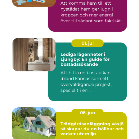
Att komma hem till ett
nystädat hem ger lugn i
kroppen och mer energi
över till sådant som faktiskt
...
01. jul
Lediga lägenheter i
Ljungby: En guide för
bostadssökande
Att hitta en bostad kan
ibland kännas som ett
överväldigande projekt,
speciellt i en ...
06. jun
Trädgårdsanläggning växjö
så skapar du en hållbar och
vacker utemiljö