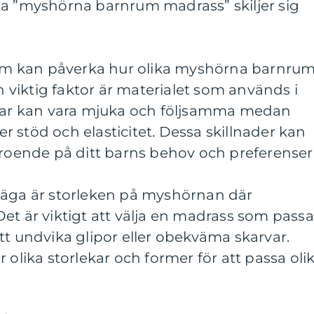
ka ”myshörna barnrum madrass” skiljer sig
 som kan påverka hur olika myshörna barnru
En viktig faktor är materialet som används i
r kan vara mjuka och följsamma medan
 stöd och elasticitet. Dessa skillnader kan
eroende på ditt barns behov och preferenser
väga är storleken på myshörnan där
et är viktigt att välja en madrass som passa
tt undvika glipor eller obekväma skarvar.
 olika storlekar och former för att passa oli