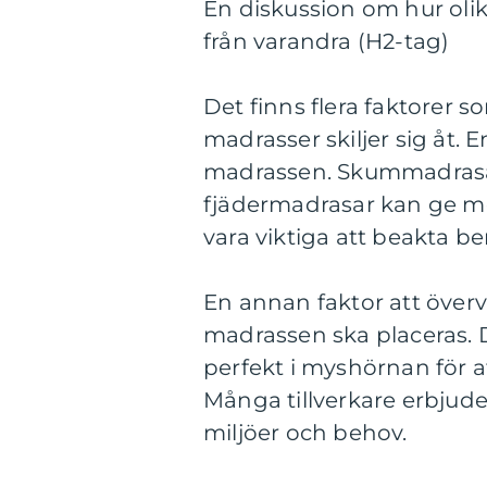
En diskussion om hur oli
från varandra (H2-tag)
Det finns flera faktorer
madrasser skiljer sig åt. 
madrassen. Skummadrasa
fjädermadrasar kan ge mer
vara viktiga att beakta b
En annan faktor att över
madrassen ska placeras. D
perfekt i myshörnan för a
Många tillverkare erbjuder
miljöer och behov.