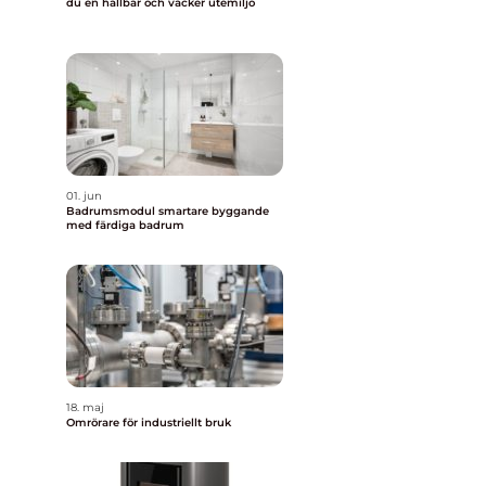
du en hållbar och vacker utemiljö
01. jun
Badrumsmodul smartare byggande
med färdiga badrum
18. maj
Omrörare för industriellt bruk