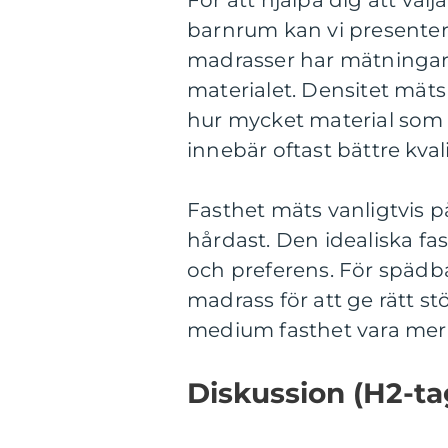
För att hjälpa dig att vä
barnrum kan vi presenter
madrasser har mätningar
materialet. Densitet mäts 
hur mycket material som 
innebär oftast bättre kval
Fasthet mäts vanligtvis på
hårdast. Den idealiska fa
och preferens. För spädb
madrass för att ge rätt st
medium fasthet vara mer 
Diskussion (H2-ta