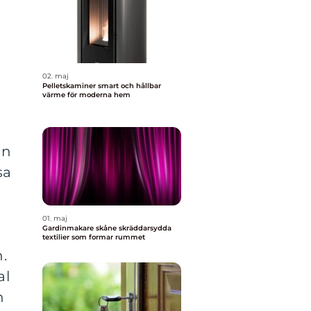
02. maj
Pelletskaminer smart och hållbar
värme för moderna hem
an
sa
01. maj
Gardinmakare skåne skräddarsydda
textilier som formar rummet
.
al
n