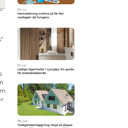
02. jul
Hemstädning malmö så får fler
vardagen att fungera
s”
01. jul
Lediga lägenheter i Ljungby: En guide
s
för bostadssökande
an
um
er
06. jun
Trädgårdsanläggning växjö så skapar