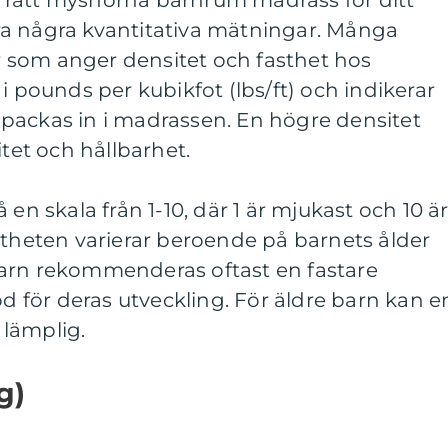
lja rätt myshörna barnrum madrass för ditt
a några kvantitativa mätningar. Många
 som anger densitet och fasthet hos
i pounds per kubikfot (lbs/ft) och indikerar
packas in i madrassen. En högre densitet
itet och hållbarhet.
 en skala från 1-10, där 1 är mjukast och 10 ä
stheten varierar beroende på barnets ålder
arn rekommenderas oftast en fastare
öd för deras utveckling. För äldre barn kan e
lämplig.
g)