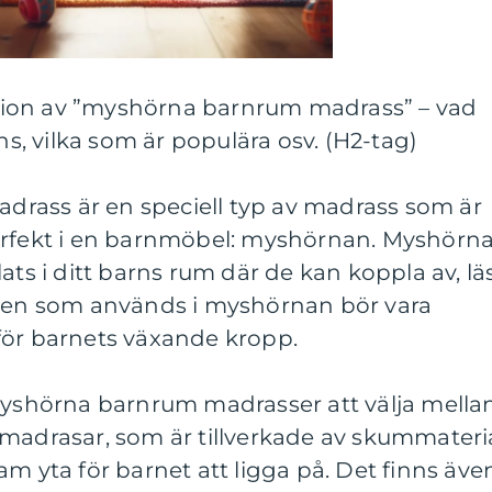
ion av ”myshörna barnrum madrass” – vad
nns, vilka som är populära osv. (H2-tag)
rass är en speciell typ av madrass som är
erfekt i en barnmöbel: myshörnan. Myshörn
ats i ditt barns rum där de kan koppla av, lä
ssen som används i myshörnan bör vara
för barnets växande kropp.
myshörna barnrum madrasser att välja mellan
mmadrasar, som är tillverkade av skummateri
am yta för barnet att ligga på. Det finns äve