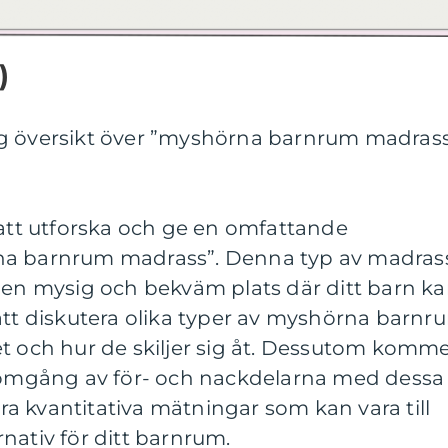
)
ig översikt över ”myshörna barnrum madras
 att utforska och ge en omfattande
na barnrum madrass”. Denna typ av madras
a en mysig och bekväm plats där ditt barn k
att diskutera olika typer av myshörna barnr
et och hur de skiljer sig åt. Dessutom komm
enomgång av för- och nackdelarna med dessa
a kvantitativa mätningar som kan vara till
ernativ för ditt barnrum.