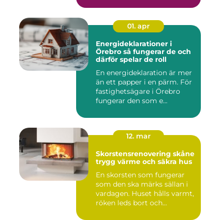
01. apr
Energideklarationer i
Örebro så fungerar de och
därför spelar de roll
En energideklaration är mer
än ett papper i en pärm. För
fastighetsägare i Örebro
fungerar den som e...
12. mar
Skorstensrenovering skåne
trygg värme och säkra hus
En skorsten som fungerar
som den ska märks sällan i
vardagen. Huset hålls varmt,
röken leds bort och...