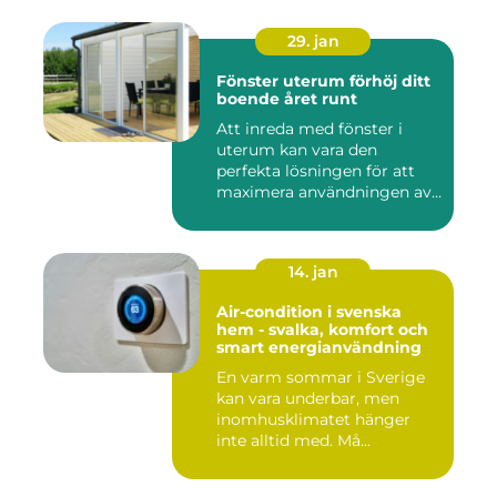
29. jan
Fönster uterum förhöj ditt
boende året runt
Att inreda med fönster i
uterum kan vara den
perfekta lösningen för att
maximera användningen av
ute...
14. jan
Air-condition i svenska
hem - svalka, komfort och
smart energianvändning
En varm sommar i Sverige
kan vara underbar, men
inomhusklimatet hänger
inte alltid med. Må...