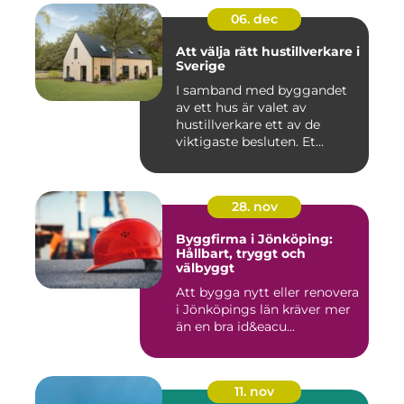
06. dec
Att välja rätt hustillverkare i
Sverige
I samband med byggandet
av ett hus är valet av
hustillverkare ett av de
viktigaste besluten. Et...
28. nov
Byggfirma i Jönköping:
Hållbart, tryggt och
välbyggt
Att bygga nytt eller renovera
i Jönköpings län kräver mer
än en bra id&eacu...
11. nov