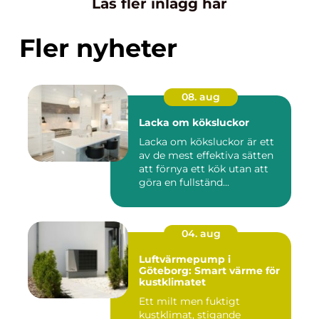
Läs fler inlägg här
Fler nyheter
08. aug
Lacka om köksluckor
Lacka om köksluckor är ett
av de mest effektiva sätten
att förnya ett kök utan att
göra en fullständ...
04. aug
Luftvärmepump i
Göteborg: Smart värme för
kustklimatet
Ett milt men fuktigt
kustklimat, stigande