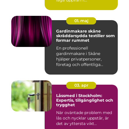
01. maj
Gardinmakare skåne
skräddarsydda textilier som
formar rummet
En professionell
gardinmakare i Skåne
hjälper privatpersoner,
företag och offentliga
miljöer att ska...
03. apr
Låssmed i Stockholm:
Expertis, tillgänglighet och
trygghet
När oväntade problem med
lås och nycklar uppstår, är
det av yttersta vikt...