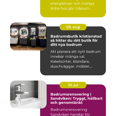
energipriser och många
äldre hus gör G&oum...
03. aug
Badrumsbutik kristianstad
så hittar du rätt butik för
ditt nya badrum
Att planera ett nytt badrum
innebär många val.
Kakelsorter, blandare,
duschväggar, möbler,
belysning...
10. jul
Badrumsrenovering i
Sandviken: Tryggt, hållbart
och genomtänkt
Badrumsrenovering
Sandviken handlar för