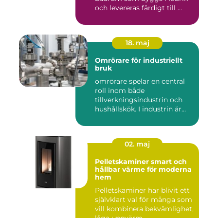
och levereras färdigt till ...
18. maj
Omrörare för industriellt
bruk
omrörare spelar en central
roll inom både
tillverkningsindustrin och
hushållskök. I industrin är
des...
02. maj
Pelletskaminer smart och
hållbar värme för moderna
hem
Pelletskaminer har blivit ett
självklart val för många som
vill kombinera bekvämlighet,
låga uppvärm...