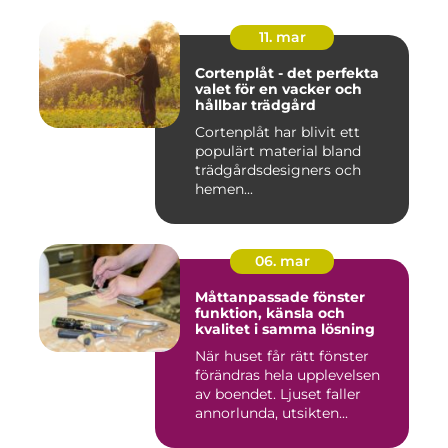
11. mar
Cortenplåt - det perfekta
valet för en vacker och
hållbar trädgård
Cortenplåt har blivit ett
populärt material bland
trädgårdsdesigners och
hemen...
06. mar
Måttanpassade fönster
funktion, känsla och
kvalitet i samma lösning
När huset får rätt fönster
förändras hela upplevelsen
av boendet. Ljuset faller
annorlunda, utsikten...