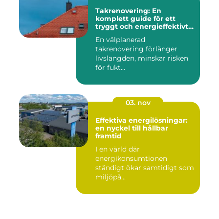
Takrenovering: En
komplett guide för ett
tryggt och energieffektivt
tak
En välplanerad
takrenovering förlänger
livslängden, minskar risken
för fukt...
03. nov
Effektiva energilösningar:
en nyckel till hållbar
framtid
I en värld där
energikonsumtionen
ständigt ökar samtidigt som
miljöpå...