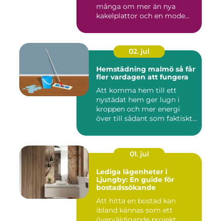
många om mer än nya
kakelplattor och en mode...
02. jul
Hemstädning malmö så får
fler vardagen att fungera
Att komma hem till ett
nystädat hem ger lugn i
kroppen och mer energi
över till sådant som faktiskt
...
01. jul
Lediga lägenheter i
Ljungby: En guide för
bostadssökande
Att hitta en bostad kan
ibland kännas som ett
överväldigande projekt,