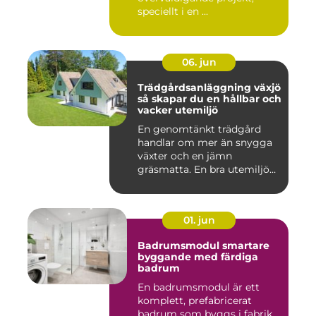
speciellt i en ...
06. jun
Trädgårdsanläggning växjö
så skapar du en hållbar och
vacker utemiljö
En genomtänkt trädgård
handlar om mer än snygga
växter och en jämn
gräsmatta. En bra utemiljö
är upp...
01. jun
Badrumsmodul smartare
byggande med färdiga
badrum
En badrumsmodul är ett
komplett, prefabricerat
badrum som byggs i fabrik