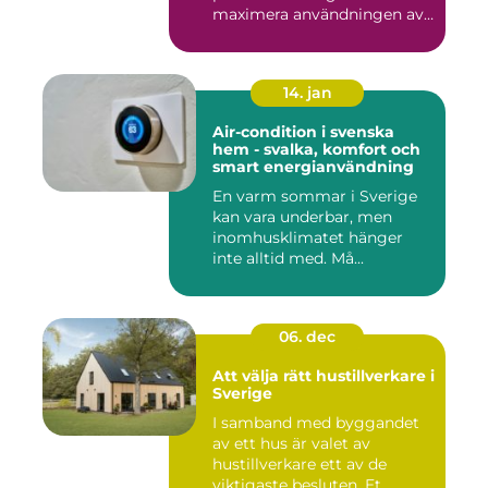
maximera användningen av
ute...
14. jan
Air-condition i svenska
hem - svalka, komfort och
smart energianvändning
En varm sommar i Sverige
kan vara underbar, men
inomhusklimatet hänger
inte alltid med. Må...
06. dec
Att välja rätt hustillverkare i
Sverige
I samband med byggandet
av ett hus är valet av
hustillverkare ett av de
viktigaste besluten. Et...