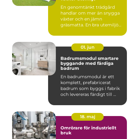
En genomtänkt trädgård
handlar om mer än snygga
växter och en jämn
gräsmatta. En bra utemiljö
är upp...
01. jun
Badrumsmodul smartare
byggande med färdiga
badrum
En badrumsmodul är ett
komplett, prefabricerat
badrum som byggs i fabrik
och levereras färdigt till ...
18. maj
Omrörare för industriellt
bruk