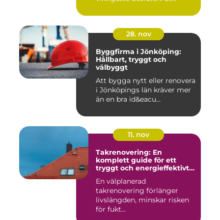
28. nov
Byggfirma i Jönköping:
Hållbart, tryggt och
välbyggt
Att bygga nytt eller renovera
i Jönköpings län kräver mer
än en bra id&eacu...
11. nov
Takrenovering: En
komplett guide för ett
tryggt och energieffektivt
tak
En välplanerad
takrenovering förlänger
livslängden, minskar risken
för fukt...