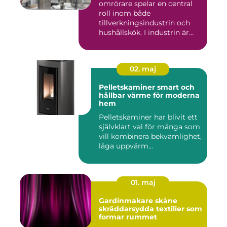
omrörare spelar en central
roll inom både
tillverkningsindustrin och
hushållskök. I industrin är
des...
02. maj
Pelletskaminer smart och
hållbar värme för moderna
hem
Pelletskaminer har blivit ett
självklart val för många som
vill kombinera bekvämlighet,
låga uppvärm...
01. maj
Gardinmakare skåne
skräddarsydda textilier som
formar rummet