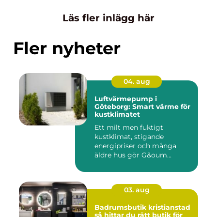
Läs fler inlägg här
Fler nyheter
04. aug
Luftvärmepump i
Göteborg: Smart värme för
kustklimatet
Ett milt men fuktigt
kustklimat, stigande
energipriser och många
äldre hus gör G&oum...
03. aug
Badrumsbutik kristianstad
så hittar du rätt butik för