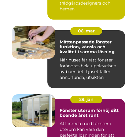
trädgårdsdesigners och
hemen...
06. mar
Måttanpassade fönster
funktion, känsla och
kvalitet i samma lösning
När huset får rätt fönster
förändras hela upplevelsen
av boendet. Ljuset faller
annorlunda, utsikten...
29. jan
Fönster uterum förhöj ditt
boende året runt
Att inreda med fönster i
uterum kan vara den
perfekta lösningen för att