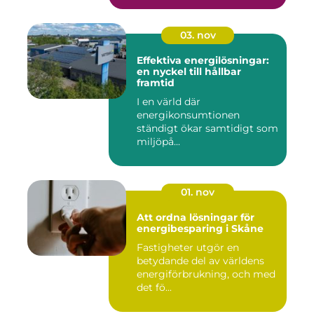
03. nov
Effektiva energilösningar:
en nyckel till hållbar
framtid
I en värld där
energikonsumtionen
ständigt ökar samtidigt som
miljöpå...
01. nov
Att ordna lösningar för
energibesparing i Skåne
Fastigheter utgör en
betydande del av världens
energiförbrukning, och med
det fö...