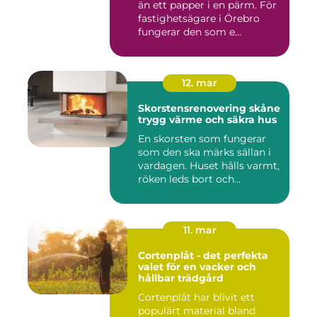
än ett papper i en pärm. För
fastighetsägare i Örebro
fungerar den som e...
12. mar
Skorstensrenovering skåne
trygg värme och säkra hus
En skorsten som fungerar
som den ska märks sällan i
vardagen. Huset hålls varmt,
röken leds bort och...
11. mar
Cortenplåt - det perfekta
valet för en vacker och
hållbar trädgård
Cortenplåt har blivit ett
populärt material bland