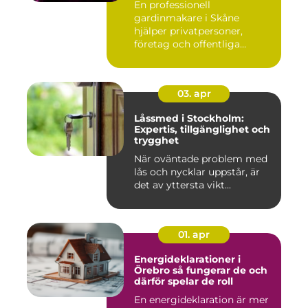
En professionell
gardinmakare i Skåne
hjälper privatpersoner,
företag och offentliga
miljöer att ska...
03. apr
Låssmed i Stockholm:
Expertis, tillgänglighet och
trygghet
När oväntade problem med
lås och nycklar uppstår, är
det av yttersta vikt...
01. apr
Energideklarationer i
Örebro så fungerar de och
därför spelar de roll
En energideklaration är mer