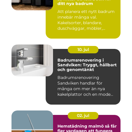
ditt nya badrum
Att planera ett nytt badrum
innebär många val.
Kakelsorter, blandare,
duschväggar, möbler,
belysning...
10. jul
Badrumsrenovering i
Sandviken: Tryggt, hållbart
och genomtänkt
Badrumsrenovering
Sandviken handlar för
många om mer än nya
kakelplattor och en mode...
02. jul
Hemstädning malmö så får
fler vardagen att fungera