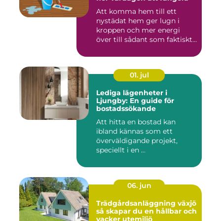
Att komma hem till ett
nystädat hem ger lugn i
kroppen och mer energi
över till sådant som faktiskt
...
01. jul
Lediga lägenheter i
Ljungby: En guide för
bostadssökande
Att hitta en bostad kan
ibland kännas som ett
överväldigande projekt,
speciellt i en ...
06. jun
Trädgårdsanläggning växjö
så skapar du en hållbar och
vacker utemiljö