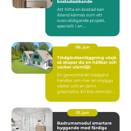
bostadssökande
Att hitta en bostad kan
ibland kännas som ett
överväldigande projekt,
speciellt i en ...
06. jun
Trädgårdsanläggning växjö
så skapar du en hållbar och
vacker utemiljö
En genomtänkt trädgård
handlar om mer än snygga
växter och en jämn
gräsmatta. En bra utemiljö
är upp...
01. jun
Badrumsmodul smartare
byggande med färdiga