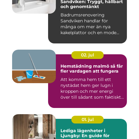
Sandviken: Tryggt, hållbart
och genomtänkt
Badrumsrenovering
Sandviken handlar för
många om mer än nya
kakelplattor och en mode...
02. jul
Hemstädning malmö så får
fler vardagen att fungera
Att komma hem till ett
nystädat hem ger lugn i
kroppen och mer energi
över till sådant som faktiskt
...
01. jul
Lediga lägenheter i
Ljungby: En guide för