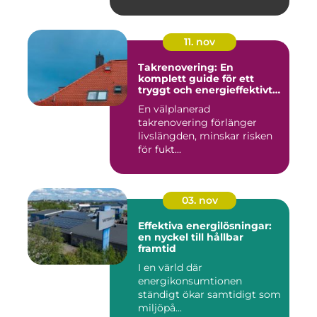
11. nov
Takrenovering: En
komplett guide för ett
tryggt och energieffektivt
tak
En välplanerad
takrenovering förlänger
livslängden, minskar risken
för fukt...
03. nov
Effektiva energilösningar:
en nyckel till hållbar
framtid
I en värld där
energikonsumtionen
ständigt ökar samtidigt som
miljöpå...