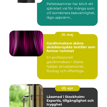
Pelletskaminer har blivit ett
självklart val för många som
vill kombinera bekvämlighet,
låga uppvärm...
01. maj
Gardinmakare skåne
skräddarsydda textilier som
formar rummet
En professionell
gardinmakare i Skåne
hjälper privatpersoner,
företag och offentliga
miljöer att ska...
03. apr
Låssmed i Stockholm:
Expertis, tillgänglighet och
trygghet