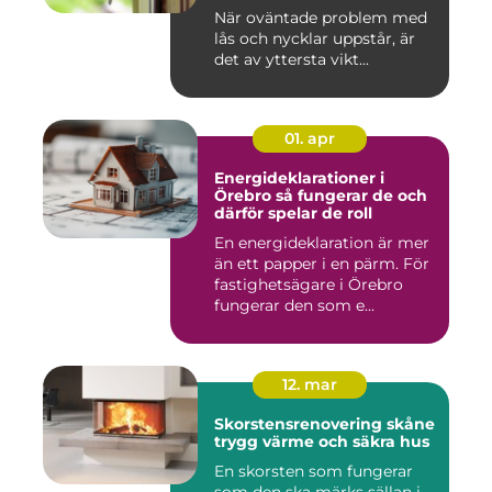
När oväntade problem med
lås och nycklar uppstår, är
det av yttersta vikt...
01. apr
Energideklarationer i
Örebro så fungerar de och
därför spelar de roll
En energideklaration är mer
än ett papper i en pärm. För
fastighetsägare i Örebro
fungerar den som e...
12. mar
Skorstensrenovering skåne
trygg värme och säkra hus
En skorsten som fungerar