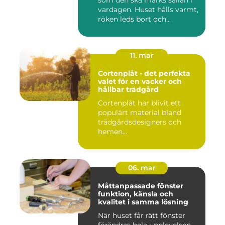
som den ska märks sällan i
vardagen. Huset hålls varmt,
röken leds bort och...
11. mar
Cortenplåt - det perfekta
valet för en vacker och
hållbar trädgård
Cortenplåt har blivit ett
populärt material bland
trädgårdsdesigners och
hemen...
06. mar
Måttanpassade fönster
funktion, känsla och
kvalitet i samma lösning
När huset får rätt fönster