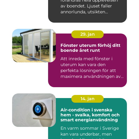
förändras hela upplevelsen
av boendet. Ljuset faller
annorlunda, utsikten...
29. jan
Fönster uterum förhöj ditt
boende året runt
Att inreda med fönster i
uterum kan vara den
perfekta lösningen för att
maximera användningen av
ute...
14. jan
Air-condition i svenska
hem - svalka, komfort och
smart energianvändning
En varm sommar i Sverige
kan vara underbar, men