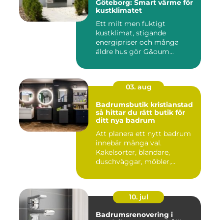
Göteborg: Smart värme för
kustklimatet
Ett milt men fuktigt
kustklimat, stigande
energipriser och många
äldre hus gör G&oum...
03. aug
Badrumsbutik kristianstad
så hittar du rätt butik för
ditt nya badrum
Att planera ett nytt badrum
innebär många val.
Kakelsorter, blandare,
duschväggar, möbler,
belysning...
10. jul
Badrumsrenovering i