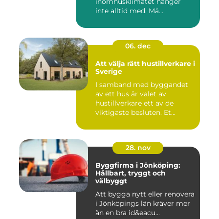
inomhusklimatet hänger
inte alltid med. Må...
06. dec
Att välja rätt hustillverkare i
Sverige
I samband med byggandet
av ett hus är valet av
hustillverkare ett av de
viktigaste besluten. Et...
28. nov
Byggfirma i Jönköping:
Hållbart, tryggt och
välbyggt
Att bygga nytt eller renovera
i Jönköpings län kräver mer
än en bra id&eacu...