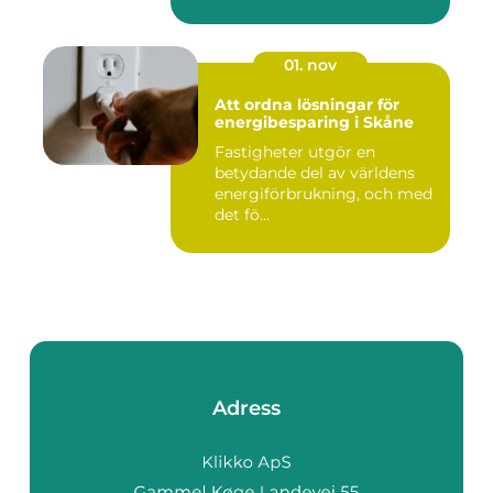
01. nov
Att ordna lösningar för
energibesparing i Skåne
Fastigheter utgör en
betydande del av världens
energiförbrukning, och med
det fö...
Adress