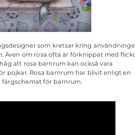
ngsdesigner som kretsar kring användning
m. Även om rosa ofta är förknippat med flicko
ihåg att rosa barnrum kan också vara
ör pojkar. Rosa barnrum har blivit enligt en
a färgschemat för barnrum.