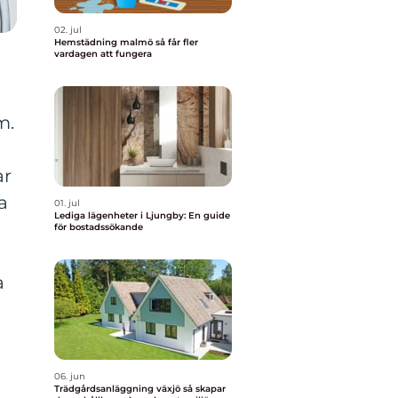
02. jul
Hemstädning malmö så får fler
vardagen att fungera
m.
ar
a
01. jul
Lediga lägenheter i Ljungby: En guide
för bostadssökande
a
06. jun
Trädgårdsanläggning växjö så skapar