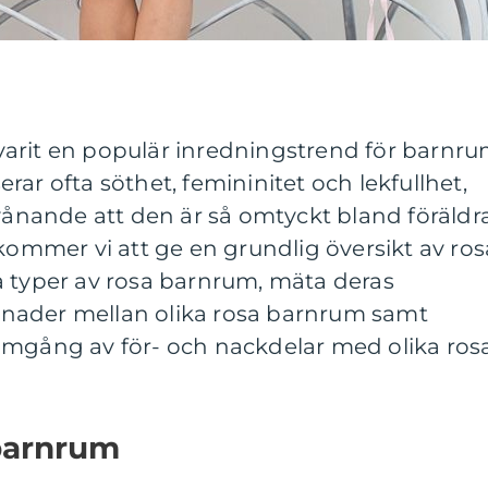
arit en populär inredningstrend för barnru
ar ofta söthet, femininitet och lekfullhet,
rvånande att den är så omtyckt bland föräldr
 kommer vi att ge en grundlig översikt av ros
a typer av rosa barnrum, mäta deras
illnader mellan olika rosa barnrum samt
omgång av för- och nackdelar med olika ros
 barnrum