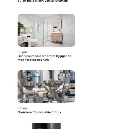
du en hållbar och vacker utemiljö
01. jun
Badrumsmodul smartare byggande
med färdiga badrum
18. maj
Omrörare för industriellt bruk