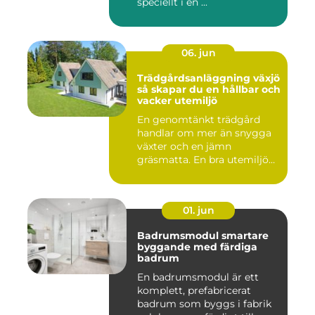
speciellt i en ...
06. jun
Trädgårdsanläggning växjö
så skapar du en hållbar och
vacker utemiljö
En genomtänkt trädgård
handlar om mer än snygga
växter och en jämn
gräsmatta. En bra utemiljö
är upp...
01. jun
Badrumsmodul smartare
byggande med färdiga
badrum
En badrumsmodul är ett
komplett, prefabricerat
badrum som byggs i fabrik