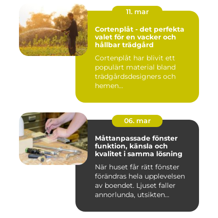
11. mar
Cortenplåt - det perfekta
valet för en vacker och
hållbar trädgård
Cortenplåt har blivit ett
populärt material bland
trädgårdsdesigners och
hemen...
06. mar
Måttanpassade fönster
funktion, känsla och
kvalitet i samma lösning
När huset får rätt fönster
förändras hela upplevelsen
av boendet. Ljuset faller
annorlunda, utsikten...