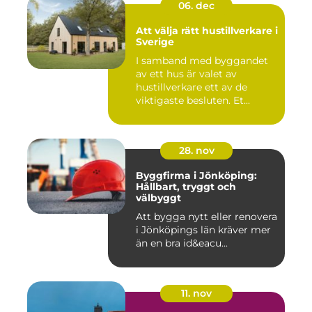
06. dec
Att välja rätt hustillverkare i
Sverige
I samband med byggandet
av ett hus är valet av
hustillverkare ett av de
viktigaste besluten. Et...
28. nov
Byggfirma i Jönköping:
Hållbart, tryggt och
välbyggt
Att bygga nytt eller renovera
i Jönköpings län kräver mer
än en bra id&eacu...
11. nov