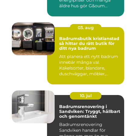
äldre hus gör G&oum...
03. aug
Badrumsbutik kristianstad
så hittar du rätt butik för
ditt nya badrum
Att planera ett nytt badrum
innebär många val.
Kakelsorter, blandare,
duschväggar, möbler,
belysning...
10. jul
Badrumsrenovering i
Sandviken: Tryggt, hållbart
och genomtänkt
Badrumsrenovering
Sandviken handlar för
många om mer än nya