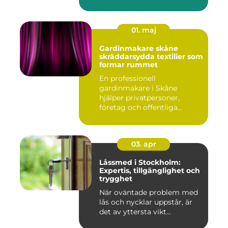
01. maj
Gardinmakare skåne
skräddarsydda textilier som
formar rummet
En professionell
gardinmakare i Skåne
hjälper privatpersoner,
företag och offentliga
miljöer att ska...
03. apr
Låssmed i Stockholm:
Expertis, tillgänglighet och
trygghet
När oväntade problem med
lås och nycklar uppstår, är
det av yttersta vikt...