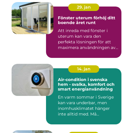
29. jan
Fönster uterum förhöj ditt
boende året runt
Att inreda med fönster i
uterum kan vara den
perfekta lösningen för att
maximera användningen av
ute...
14. jan
Air-condition i svenska
hem - svalka, komfort och
smart energianvändning
En varm sommar i Sverige
kan vara underbar, men
inomhusklimatet hänger
inte alltid med. Må...