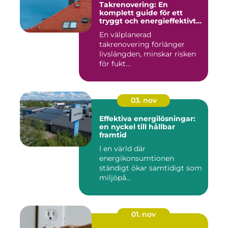
Takrenovering: En
komplett guide för ett
tryggt och energieffektivt
tak
En välplanerad
takrenovering förlänger
livslängden, minskar risken
för fukt...
03. nov
Effektiva energilösningar:
en nyckel till hållbar
framtid
I en värld där
energikonsumtionen
ständigt ökar samtidigt som
miljöpå...
01. nov