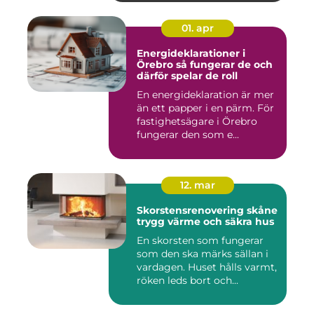
01. apr
Energideklarationer i
Örebro så fungerar de och
därför spelar de roll
En energideklaration är mer
än ett papper i en pärm. För
fastighetsägare i Örebro
fungerar den som e...
12. mar
Skorstensrenovering skåne
trygg värme och säkra hus
En skorsten som fungerar
som den ska märks sällan i
vardagen. Huset hålls varmt,
röken leds bort och...