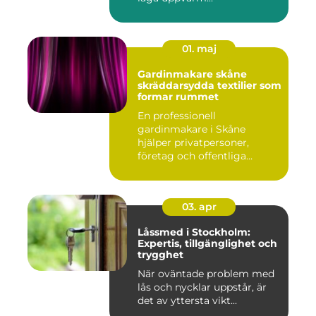
01. maj
Gardinmakare skåne
skräddarsydda textilier som
formar rummet
En professionell
gardinmakare i Skåne
hjälper privatpersoner,
företag och offentliga
miljöer att ska...
03. apr
Låssmed i Stockholm:
Expertis, tillgänglighet och
trygghet
När oväntade problem med
lås och nycklar uppstår, är
det av yttersta vikt...