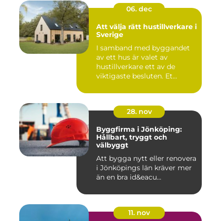
06. dec
Att välja rätt hustillverkare i
Sverige
I samband med byggandet
av ett hus är valet av
hustillverkare ett av de
viktigaste besluten. Et...
28. nov
Byggfirma i Jönköping:
Hållbart, tryggt och
välbyggt
Att bygga nytt eller renovera
i Jönköpings län kräver mer
än en bra id&eacu...
11. nov