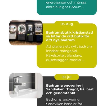
energipriser och många
äldre hus gör G&oum...
03. aug
Badrumsbutik kristianstad
så hittar du rätt butik för
ditt nya badrum
Att planera ett nytt badrum
innebär många val.
Kakelsorter, blandare,
duschväggar, möbler,
belysning...
10. jul
Badrumsrenovering i
Sandviken: Tryggt, hållbart
och genomtänkt
Badrumsrenovering
Sandviken handlar för