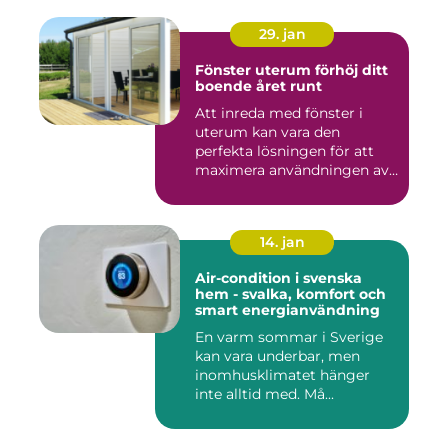
29. jan
Fönster uterum förhöj ditt
boende året runt
Att inreda med fönster i
uterum kan vara den
perfekta lösningen för att
maximera användningen av
ute...
14. jan
Air-condition i svenska
hem - svalka, komfort och
smart energianvändning
En varm sommar i Sverige
kan vara underbar, men
inomhusklimatet hänger
inte alltid med. Må...