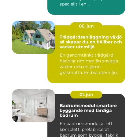
speciellt i en ...
06. jun
Trädgårdsanläggning växjö
så skapar du en hållbar och
vacker utemiljö
En genomtänkt trädgård
handlar om mer än snygga
växter och en jämn
gräsmatta. En bra utemiljö
är upp...
01. jun
Badrumsmodul smartare
byggande med färdiga
badrum
En badrumsmodul är ett
komplett, prefabricerat
badrum som byggs i fabrik