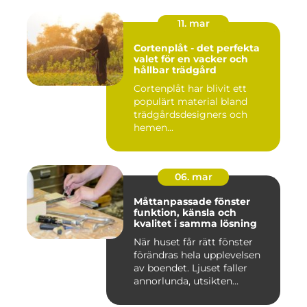
11. mar
Cortenplåt - det perfekta
valet för en vacker och
hållbar trädgård
Cortenplåt har blivit ett
populärt material bland
trädgårdsdesigners och
hemen...
06. mar
Måttanpassade fönster
funktion, känsla och
kvalitet i samma lösning
När huset får rätt fönster
förändras hela upplevelsen
av boendet. Ljuset faller
annorlunda, utsikten...