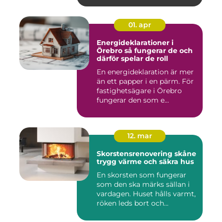
01. apr
Energideklarationer i
Örebro så fungerar de och
därför spelar de roll
En energideklaration är mer
än ett papper i en pärm. För
fastighetsägare i Örebro
fungerar den som e...
12. mar
Skorstensrenovering skåne
trygg värme och säkra hus
En skorsten som fungerar
som den ska märks sällan i
vardagen. Huset hålls varmt,
röken leds bort och...