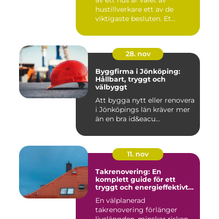
av ett hus är valet av
hustillverkare ett av de
viktigaste besluten. Et...
28. nov
Byggfirma i Jönköping:
Hållbart, tryggt och
välbyggt
Att bygga nytt eller renovera
i Jönköpings län kräver mer
än en bra id&eacu...
11. nov
Takrenovering: En
komplett guide för ett
tryggt och energieffektivt
tak
En välplanerad
takrenovering förlänger