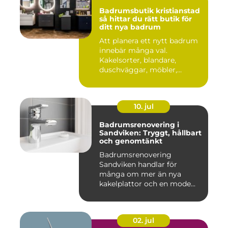
Badrumsbutik kristianstad
så hittar du rätt butik för
ditt nya badrum
Att planera ett nytt badrum
innebär många val.
Kakelsorter, blandare,
duschväggar, möbler,
belysning...
10. jul
Badrumsrenovering i
Sandviken: Tryggt, hållbart
och genomtänkt
Badrumsrenovering
Sandviken handlar för
många om mer än nya
kakelplattor och en mode...
02. jul