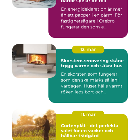
därför spelar de roll
En energideklaration är mer
än ett papper i en pärm. För
fastighetsägare i Örebro
fungerar den som e...
12. mar
Skorstensrenovering skåne
trygg värme och säkra hus
En skorsten som fungerar
som den ska märks sällan i
vardagen. Huset hålls varmt,
röken leds bort och...
11. mar
Cortenplåt - det perfekta
valet för en vacker och
hållbar trädgård