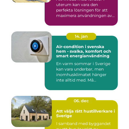
uterum kan vara den
perfekta lösningen för att
maximera användningen av
ute...
14. jan
Air-condition i svenska
hem - svalka, komfort och
smart energianvändning
En varm sommar i Sverige
kan vara underbar, men
inomhusklimatet hänger
inte alltid med. Må...
06. dec
Att välja rätt hustillverkare i
Sverige
I samband med byggandet