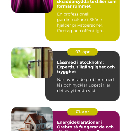
skräddarsydda textilier som
formar rummet
En professionell
gardinmakare i Skåne
hjälper privatpersoner,
företag och offentliga
miljöer att ska...
03. apr
Låssmed i Stockholm:
Expertis, tillgänglighet och
trygghet
När oväntade problem med
lås och nycklar uppstår, är
det av yttersta vikt...
01. apr
Energideklarationer i
Örebro så fungerar de och