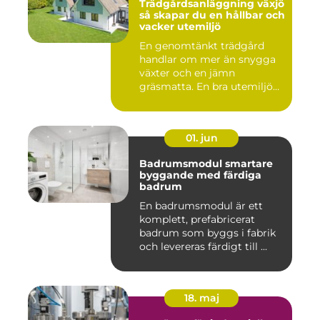
Trädgårdsanläggning växjö
så skapar du en hållbar och
vacker utemiljö
En genomtänkt trädgård
handlar om mer än snygga
växter och en jämn
gräsmatta. En bra utemiljö
är upp...
01. jun
Badrumsmodul smartare
byggande med färdiga
badrum
En badrumsmodul är ett
komplett, prefabricerat
badrum som byggs i fabrik
och levereras färdigt till ...
18. maj