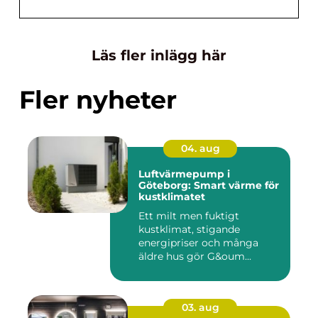
Läs fler inlägg här
Fler nyheter
04. aug
Luftvärmepump i
Göteborg: Smart värme för
kustklimatet
Ett milt men fuktigt
kustklimat, stigande
energipriser och många
äldre hus gör G&oum...
03. aug