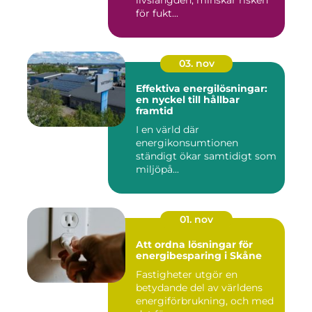
livslängden, minskar risken
för fukt...
03. nov
Effektiva energilösningar:
en nyckel till hållbar
framtid
I en värld där
energikonsumtionen
ständigt ökar samtidigt som
miljöpå...
01. nov
Att ordna lösningar för
energibesparing i Skåne
Fastigheter utgör en
betydande del av världens
energiförbrukning, och med