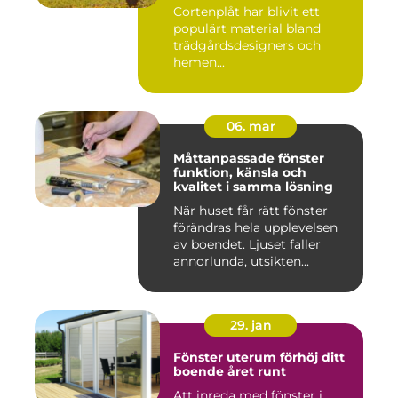
Cortenplåt har blivit ett
populärt material bland
trädgårdsdesigners och
hemen...
06. mar
Måttanpassade fönster
funktion, känsla och
kvalitet i samma lösning
När huset får rätt fönster
förändras hela upplevelsen
av boendet. Ljuset faller
annorlunda, utsikten...
29. jan
Fönster uterum förhöj ditt
boende året runt
Att inreda med fönster i