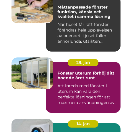
Måttanpassade fönster
funktion, känsla och
kvalitet i samma lösning
När huset får rätt fönster
förändras hela upplevelsen
av boendet. Ljuset faller
annorlunda, utsikten...
29. jan
Fönster uterum förhöj ditt
boende året runt
Att inreda med fönster i
uterum kan vara den
perfekta lösningen för att
maximera användningen av
ute...
14. jan