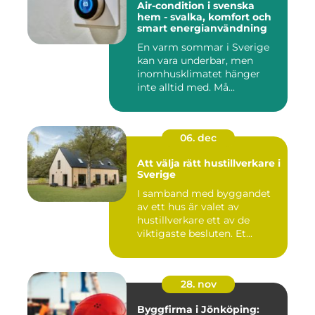
Air-condition i svenska
hem - svalka, komfort och
smart energianvändning
En varm sommar i Sverige
kan vara underbar, men
inomhusklimatet hänger
inte alltid med. Må...
06. dec
Att välja rätt hustillverkare i
Sverige
I samband med byggandet
av ett hus är valet av
hustillverkare ett av de
viktigaste besluten. Et...
28. nov
Byggfirma i Jönköping: