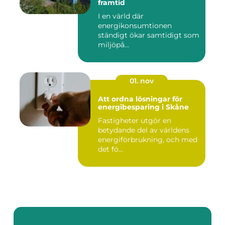
framtid
I en värld där
energikonsumtionen
ständigt ökar samtidigt som
miljöpå...
01. nov
Att ordna lösningar för
energibesparing i Skåne
Fastigheter utgör en
betydande del av världens
energiförbrukning, och med
det fö...