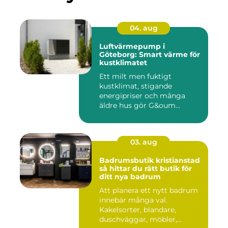
04. aug
Luftvärmepump i
Göteborg: Smart värme för
kustklimatet
Ett milt men fuktigt
kustklimat, stigande
energipriser och många
äldre hus gör G&oum...
03. aug
Badrumsbutik kristianstad
så hittar du rätt butik för
ditt nya badrum
Att planera ett nytt badrum
innebär många val.
Kakelsorter, blandare,
duschväggar, möbler,