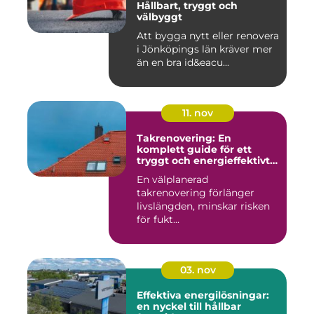
Hållbart, tryggt och
välbyggt
Att bygga nytt eller renovera
i Jönköpings län kräver mer
än en bra id&eacu...
11. nov
Takrenovering: En
komplett guide för ett
tryggt och energieffektivt
tak
En välplanerad
takrenovering förlänger
livslängden, minskar risken
för fukt...
03. nov
Effektiva energilösningar:
en nyckel till hållbar