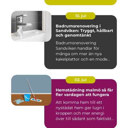
belysning...
10. jul
Badrumsrenovering i
Sandviken: Tryggt, hållbart
och genomtänkt
Badrumsrenovering
Sandviken handlar för
många om mer än nya
kakelplattor och en mode...
02. jul
Hemstädning malmö så får
fler vardagen att fungera
Att komma hem till ett
nystädat hem ger lugn i
kroppen och mer energi
över till sådant som faktiskt
...