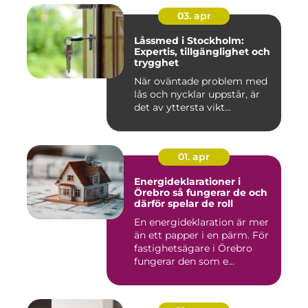
03. apr
Låssmed i Stockholm:
Expertis, tillgänglighet och
trygghet
När oväntade problem med
lås och nycklar uppstår, är
det av yttersta vikt...
01. apr
Energideklarationer i
Örebro så fungerar de och
därför spelar de roll
En energideklaration är mer
än ett papper i en pärm. För
fastighetsägare i Örebro
fungerar den som e...