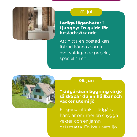
01. jul
Lediga lägenheter i
Ljungby: En guide för
bostadssökande
Att hitta en bostad kan
ibland kännas som ett
överväldigande projekt,
speciellt i en ...
06. jun
Trädgårdsanläggning växjö
så skapar du en hållbar och
vacker utemiljö
En genomtänkt trädgård
handlar om mer än snygga
växter och en jämn
gräsmatta. En bra utemiljö
är upp...