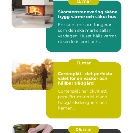
12. mar
Skorstensrenovering skåne
trygg värme och säkra hus
En skorsten som fungerar
som den ska märks sällan i
vardagen. Huset hålls varmt,
röken leds bort och...
11. mar
Cortenplåt - det perfekta
valet för en vacker och
hållbar trädgård
Cortenplåt har blivit ett
populärt material bland
trädgårdsdesigners och
hemen...
06. mar