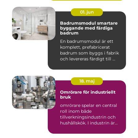
01. jun
Badrumsmodul smartare
byggande med färdiga
badrum
En badrumsmodul är ett
komplett, prefabricerat
badrum som byggs i fabrik
och levereras färdigt till ...
18. maj
Omrörare för industriellt
bruk
omrörare spelar en central
roll inom både
tillverkningsindustrin och
hushållskök. I industrin är
des...