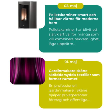
02. maj
Pelletskaminer smart och
hållbar värme för moderna
hem
Pelletskaminer har blivit ett
självklart val för många som
vill kombinera bekvämlighet,
låga uppvärm...
01. maj
Gardinmakare skåne
skräddarsydda textilier som
formar rummet
En professionell
gardinmakare i Skåne
hjälper privatpersoner,
företag och offentliga
miljöer att ska...